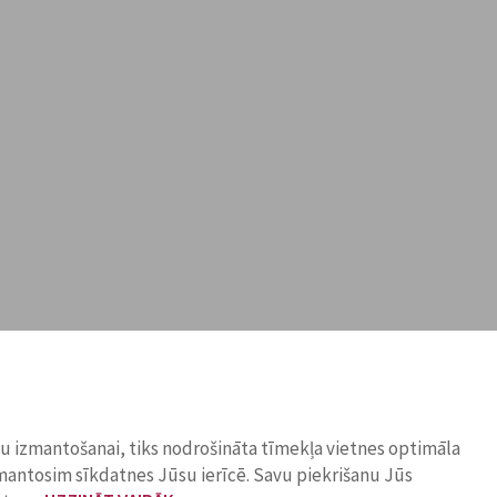
ņu izmantošanai, tiks nodrošināta tīmekļa vietnes optimāla
zmantosim sīkdatnes Jūsu ierīcē. Savu piekrišanu Jūs