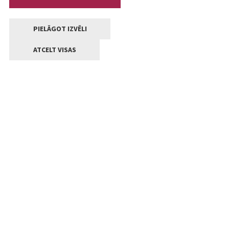
PIELĀGOT IZVĒLI
ATCELT VISAS
Kontakti
Jelgavas valstpilsētas pašvaldība
Lielā iela 11, Jelgava, LV-3001
+371 63005522
pasts@jelgava.lv