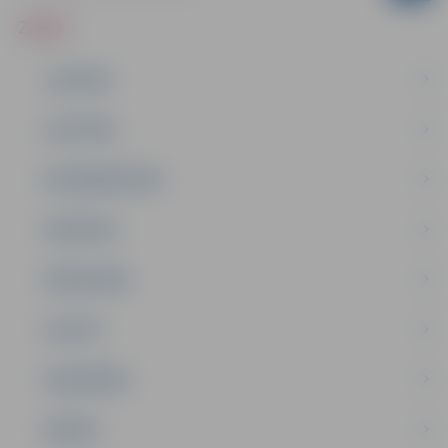
ZIŅAS
JAUNUMI
IZGLĪTĪBA
NODARBINĀTĪBA
PASĀKUMI
PAŠVALDĪBA
PILSĒTA
SABIEDRĪBA
ĢIMENE