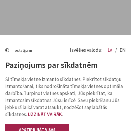
Izvēlies valodu:
LV
EN
Iestatījumi
Paziņojums par sīkdatnēm
Šī tīmekļa vietne izmanto sīkdatnes. Piekrītot sīkdatņu
izmantošanai, tiks nodrošināta tīmekļa vietnes optimāla
darbība. Turpinot vietnes apskati, Jūs piekrītat, ka
izmantosim sīkdatnes Jūsu ierīcē. Savu piekrišanu Jūs
jebkurā laikā varat atsaukt, nodzēšot saglabātās
sīkdatnes.
UZZINĀT VAIRĀK
.
APSTIPRINĀT VISAS