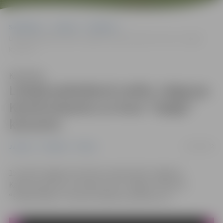
Sākumlapa
Jaunumi
Pasākumi
Lielajā piektdienā notiks Jelgavas Kamerorķestra un kora “Spīgo”
koncerts
Klausīties
Lielajā piektdienā notiks Jelgavas
Kamerorķestra un kora “Spīgo”
koncerts
13/04/2022
Jaunumi
Pasākumi
Pilsēta
15. aprīlī Jelgavas kultūras namā notiks Jelgavas
Kamerorķestra un meiteņu kora “Spīgo” koncerts
“Stabat Mater”. Koncerta sākums pulksten 17.