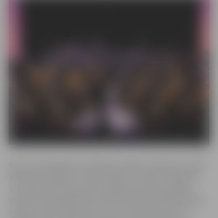
Koncerta programma veidota ap itāļu komponista Luidži
Bokerīnī skaņdarbu “Stabat Mater”. Koncerta diriģents
un Jelgavas Kamerorķestra mākslinieciskais vadītājs
stāsta, ka skaņdarbā tiek attēlotas Kristus Mātes Marijas
ciešanas redzot Dēlu pie krusta: “Stabat Mater tika