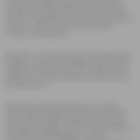
sarakstīts pēc Spānijas karaļa brāļa Luisa pasūtījuma
1781. gadā. Pirmā versija rakstīta soprāna solo un stīgu
kvartetam. 1801. gadā komponists izveido skaņdarba otro
redakciju
–
trijiem solistiem – diviem soprāniem,
tenoram un stīgu orķestrim”.
Balstoties uz otro redakciju koncertam ir izveidots īpašs
aranžējums, kurā solistu trīsbalsīgās epizodes dziedās
Jelgavas 4. vidusskolas meiteņu koris “Spīgo”. Kopumā
skaņdarbam ir vienpadsmit daļas, kuras seko viena otrai
bez pārtraukuma.
Pārējo koncerta programmu veidos izcilu miniatūru
izlase. Gaidāmi tādu skaņdarbu atskaņojumi kā Tomāzo
Albinoni un Remo Džadzoto Adadžo sol minorā, angļu
romantiķa Edvarda Elgara “Sospiri”, zviedru komponista
Hugo Alfvena “Andante Religioso” un ukraiņu