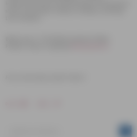
komponista Miroslava Skorika Melodija. Par skaņdarbiem
stāstīs Latvijas Radio 3 raidījumu vadītāja, muzikoloģe
Liene Jakovļeva.
Biļetes cena 3 – 5 EUR. Biļetes pieejamas “Biļešu
Paradīze” kasēs un mājaslapā
bilesuparadize.lv
.
Foto un informācija: iestāde “Kultūra”
Drukāt
Dalīties