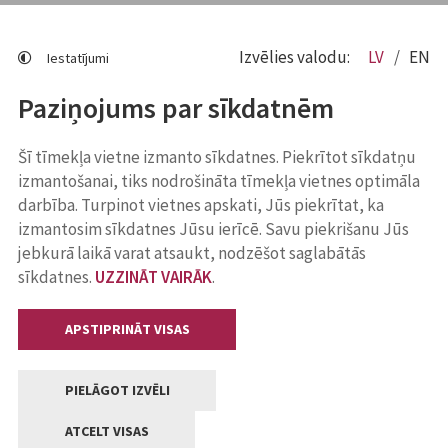
Izvēlies valodu:
LV
EN
Iestatījumi
Paziņojums par sīkdatnēm
Šī tīmekļa vietne izmanto sīkdatnes. Piekrītot sīkdatņu
izmantošanai, tiks nodrošināta tīmekļa vietnes optimāla
darbība. Turpinot vietnes apskati, Jūs piekrītat, ka
izmantosim sīkdatnes Jūsu ierīcē. Savu piekrišanu Jūs
jebkurā laikā varat atsaukt, nodzēšot saglabātās
sīkdatnes.
UZZINĀT VAIRĀK
.
APSTIPRINĀT VISAS
PIELĀGOT IZVĒLI
ATCELT VISAS