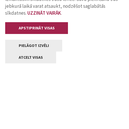
jebkurā laikā varat atsaukt, nodzēšot saglabātās
sīkdatnes.
UZZINĀT VAIRĀK
.
APSTIPRINĀT VISAS
PIELĀGOT IZVĒLI
ATCELT VISAS
Kontakti
Jelgavas valstpilsētas pašvaldība