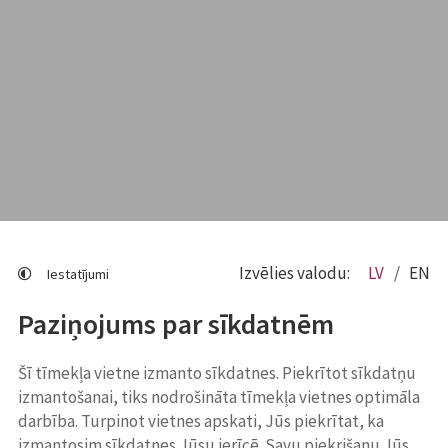
Izvēlies valodu:
LV
EN
Iestatījumi
Paziņojums par sīkdatnēm
Šī tīmekļa vietne izmanto sīkdatnes. Piekrītot sīkdatņu
izmantošanai, tiks nodrošināta tīmekļa vietnes optimāla
darbība. Turpinot vietnes apskati, Jūs piekrītat, ka
izmantosim sīkdatnes Jūsu ierīcē. Savu piekrišanu Jūs