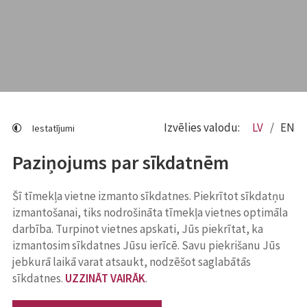
Izvēlies valodu:
LV
EN
Iestatījumi
Paziņojums par sīkdatnēm
Šī tīmekļa vietne izmanto sīkdatnes. Piekrītot sīkdatņu
izmantošanai, tiks nodrošināta tīmekļa vietnes optimāla
darbība. Turpinot vietnes apskati, Jūs piekrītat, ka
izmantosim sīkdatnes Jūsu ierīcē. Savu piekrišanu Jūs
jebkurā laikā varat atsaukt, nodzēšot saglabātās
sīkdatnes.
UZZINĀT VAIRĀK
.