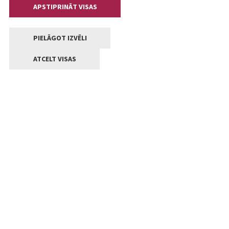
APSTIPRINĀT VISAS
PIELĀGOT IZVĒLI
ATCELT VISAS
Kontakti
Jelgavas valstpilsētas pašvaldība
Lielā iela 11, Jelgava, LV-3001
+371 63005522
pasts@jelgava.lv