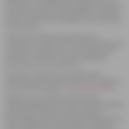
Ceturtdien, 17.martā, pēc Meteoroloģiskā centra datiem
Lielupes ūdens līmenis Jelgavā salīdzinot ar vakardienu
cēlies par 4 centimetriem un pašlaik turas 51 centimetru
virs jūras līmeņa.
Ūdens līmenis Svētē pie Ūziņiem cēlies par 8
centimetriem un pašlaik normālo līmeni pārsniedz par 26
centimetriem. Ledus biezums uz upes Jelgavā palicis
nemainīgs – 46 centimetri. Savukārt sniega segas
biezums sarucis līdz 8 centimetriem.
Detalizēta informācija par upju stāvokli meteo
novērošanas punktos, Lielupes ūdens līmeni Jelgavā un
plūdu bīstamības pakāpes –
www.pilsetsaimnieciba.lv
.
Atgādinām, ka par palīdzības nepieciešamību
applūšanas gadījumā iedzīvotāji var informēt Pašvaldības
operatīvās informācijas centra (POIC) diennakts
dispečerdienestu pa tālruni 8787, pašvaldības policiju pa
tālruni 63028550, Valsts ugunsdzēsības un glābšanas