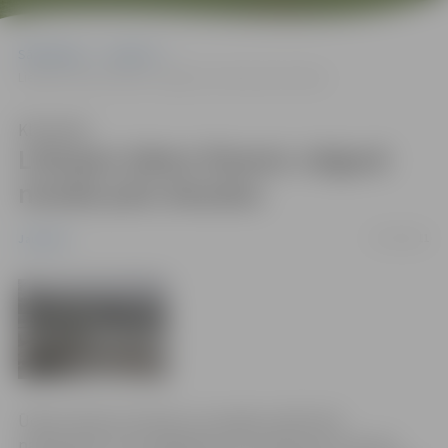
Sākumlapa
Jaunumi
Lielupes ūdens līmenis Jelgavā nerada palu draudus
Klausīties
Lielupes ūdens līmenis Jelgavā
nerada palu draudus
17/03/2011
Jaunumi
Ūdens līmenis Lielupē un mazajās upītēs lēni
paaugstinās, taču pagaidām tas nerada palu draudus.