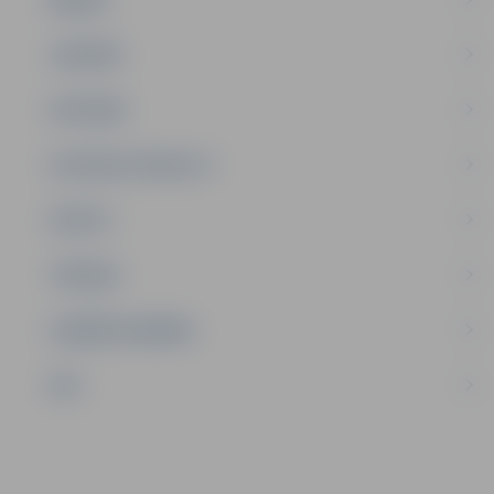
JAUNIEŠI
SATIKSME
SOCIĀLAIS ATBALSTS
SPORTS
TŪRISMS
UZŅĒMĒJDARBĪBA
NVO