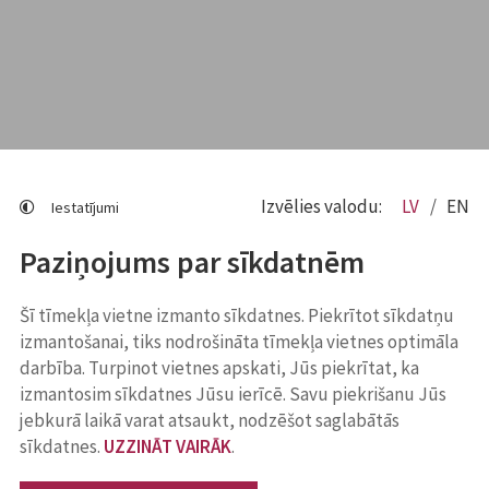
Izvēlies valodu:
LV
EN
Iestatījumi
Paziņojums par sīkdatnēm
Šī tīmekļa vietne izmanto sīkdatnes. Piekrītot sīkdatņu
izmantošanai, tiks nodrošināta tīmekļa vietnes optimāla
darbība. Turpinot vietnes apskati, Jūs piekrītat, ka
izmantosim sīkdatnes Jūsu ierīcē. Savu piekrišanu Jūs
jebkurā laikā varat atsaukt, nodzēšot saglabātās
sīkdatnes.
UZZINĀT VAIRĀK
.