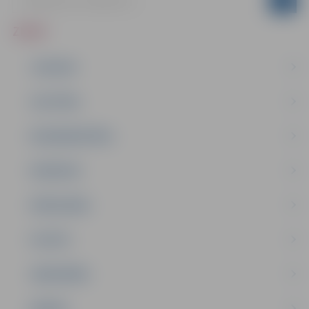
ZIŅAS
JAUNUMI
IZGLĪTĪBA
NODARBINĀTĪBA
PASĀKUMI
PAŠVALDĪBA
PILSĒTA
SABIEDRĪBA
ĢIMENE