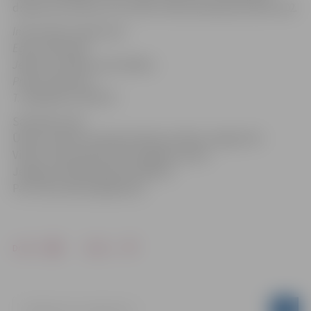
dienestu pa tālruni 112 vai 01, Valsts policiju pa tālruni 02.
Informāciju sagatavoja
Egita Veinberga
Jelgavas pilsētas pašvaldības
Preses sekretāre,
T. 63005458, 22018370
Saistītās ziņas:
Ūdens līmenis Lielupē nedaudz cēlies; sniegs kūst
Video: Gatavošanās darbi sagaidot palus
Jelgavas pilsēta gatava plūdiem
Par rīcību plūdu gadījumā
Drukāt
Dalīties