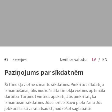
Izvēlies valodu:
LV
EN
Iestatījumi
Paziņojums par sīkdatnēm
Šī tīmekļa vietne izmanto sīkdatnes. Piekrītot sīkdatņu
izmantošanai, tiks nodrošināta tīmekļa vietnes optimāla
darbība. Turpinot vietnes apskati, Jūs piekrītat, ka
izmantosim sīkdatnes Jūsu ierīcē. Savu piekrišanu Jūs
jebkurā laikā varat atsaukt, nodzēšot saglabātās