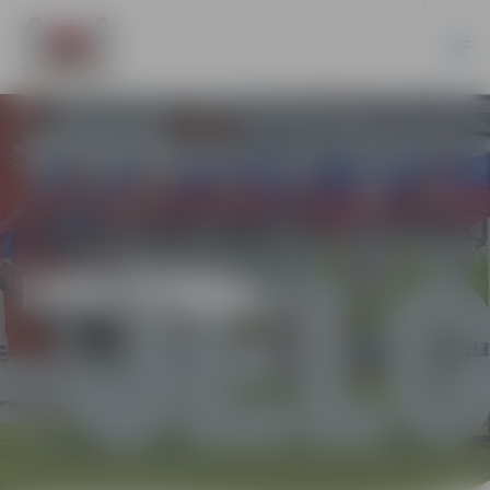
IZGLĪTĪBA