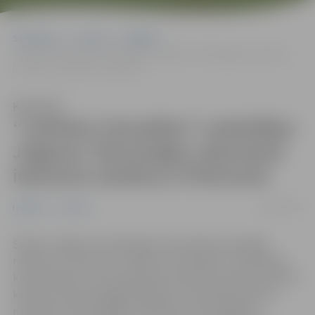
Sākumlapa
Jaunumi
Izglītība
“Lietkoku čemodāna” nodarbības Jelgavas Tehnoloģiju vidusskolā
iedvesmo skolēnus STEM jomā
Klausīties
“Lietkoku čemodāna” nodarbības
Jelgavas Tehnoloģiju vidusskolā
iedvesmo skolēnus STEM jomā
20/11/2025
Izglītība
Jaunumi
Šodien Jelgavas Tehnoloģiju vidusskolā norisinājās
radošas un izzinošas “Lietkoku čemodāna” nodarbības,
kurās skolēni caur praktiskiem eksperimentiem iepazina
koksnes daudzveidīgās īpašības un tās pielietojumu
mūsdienu tehnoloģijās. Vieslektors Pauls Beķeris,