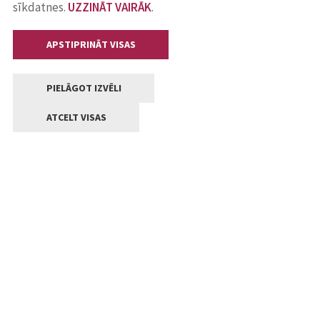
sīkdatnes.
UZZINĀT VAIRĀK
.
APSTIPRINĀT VISAS
PIELĀGOT IZVĒLI
ATCELT VISAS
Kontakti
Jelgavas valstpilsētas pašvaldība
Lielā iela 11, Jelgava, LV-3001