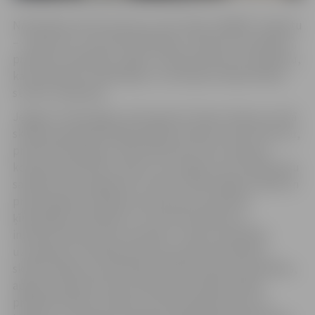
Nodarbības tika īstenotas ar SIA “ZAZA TIMBER” atbalstu
– uzņēmumu, kas skolai dāvinājis “Lietkoku čemodānu”,
praktisku materiālu, spēļu un eksperimentu komplektu,
kas paredzēts mūsdienīgu un aizraujošu dabaszinātņu
stundu veidošanai.
Jelgavas Tehnoloģiju vidusskolas 9. klases fizikas stundā
skolēni padziļināti pētīja dažādu koksnes veidu blīvumu,
praktiski darbojās ar divkomponentu līmi, iepazina
kompozītmateriālu veidus un ar spēka sviru testēja pašu
salīmēto koka sagatavju izturību. Neformālās sarunās un
praktiskajā procesā guva izpratni par materiālu
ķīmiskajām reakcijām un to nozīmi tehnikas un
inženierzinātņu jomā. Savukārt 7. klases nodarbībā
uzmanības centrā bija koks kā kompozītmateriāls —
skolēni pētīja, kā materiāla stiprība ietekmē tā īpašības,
apguva pamatterminus ķīmijā, pārrunāja drošības
prasības darbā ar vielām un veica eksperimentus ar