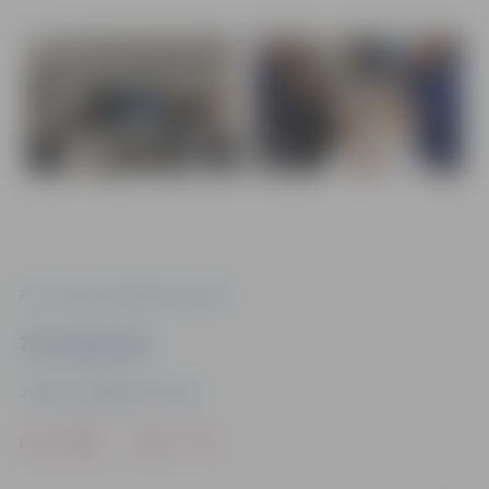
Foto: Jelgavas Izglītības pārvalde
Ziņu sagatavoja
Jelgavas Izglītības pārvalde
Drukāt
Dalīties