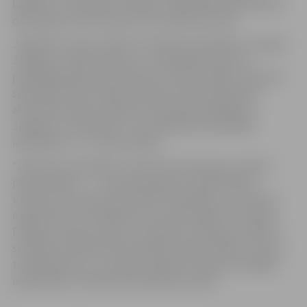
lapkoku un skujkoku skaidām. Nodarbības laikā skolēni
diskutēja arī par koksnes vietu ikdienas dzīvē.
Jāpiebilst, ka jau oktobrī “Lietkoku čemodāns” viesojās
Jelgavas 4. sākumskolā, kur nodarbībās kopumā
piedalījās gandrīz piecdesmit 5. klašu skolēni. Savukārt
septembra vidū, Meža attīstības fonda atbalstītās
aktivitātes laikā, projekta komanda apmeklēja arī
Jelgavas 4. vidusskolu, kur praktiskās nodarbībās
iesaistījās 5. un 7. klašu skolēni.
“Lietkoku čemodāna” iniciatīva šoruden guvusi īpaši
plašu atbalstu — tai pievienojušies vairāk nekā 20
uzņēmumi, kas ļauj nodrošināt vieslekcijas un koksnes
eksperimentu komplektus jau 103 skolām visā Latvijā.
Projekts savieno teoriju ar praktisku darbību, palīdzot
skolēniem atklāt koka materiālu daudzveidību, izprast
to pielietojumu un saskatīt nākotnes karjeras iespējas
eksaktajās un inženiertehniskajās nozarēs.