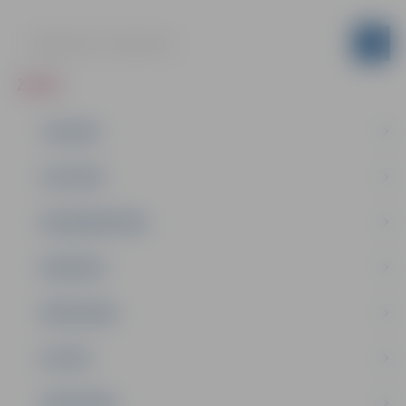
ZIŅAS
JAUNUMI
IZGLĪTĪBA
NODARBINĀTĪBA
PASĀKUMI
PAŠVALDĪBA
PILSĒTA
SABIEDRĪBA