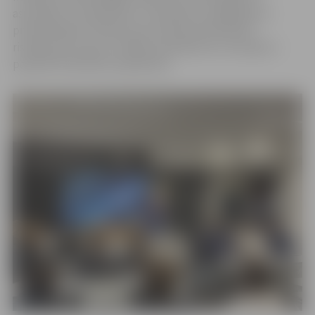
asociācijas “Latvijas Koks” prezidents, dalījās gan ar
profesionāliem stāstiem par inženiertehniskiem
risinājumiem, gan ar reāliem piemēriem no Latvijā un
pasaulē īstenotiem projektiem.