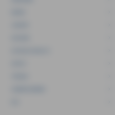
ĢIMENE
JAUNIEŠI
SATIKSME
SOCIĀLAIS ATBALSTS
SPORTS
TŪRISMS
UZŅĒMĒJDARBĪBA
NVO