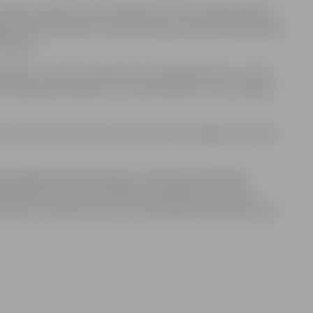
Svētē turpina kristies. Salīdzinot ar marta pēdējo dienu
aik ir 88 centimetri virs jūras līmeņa, kas normu pārsniedz
elšanos.
ežotnē – par 41 centimetru, bet pie Kalnciema – par 13
cis tāds pats kā vakar un ir 45 centimetrus zem normālā
ošanas punktos, Lielupes ūdens līmeni Jelgavā un plūdu
as gadījumā iedzīvotāji var informēt Pašvaldības
erdienestu pa tālruni 8787, pašvaldības policiju pa
estu pa tālruni 112 vai 01, Valsts policiju pa tālruni 02.