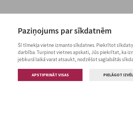
Paziņojums par sīkdatnēm
Šī tīmekļa vietne izmanto sīkdatnes. Piekrītot sīkdat
darbība. Turpinot vietnes apskati, Jūs piekrītat, ka i
jebkurā laikā varat atsaukt, nodzēšot saglabātās sīkd
APSTIPRINĀT VISAS
PIELĀGOT IZVĒL
Kontakti
Jelgavas valstp