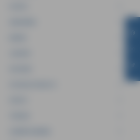
PILSĒTA
SABIEDRĪBA
ĢIMENE
JAUNIEŠI
SATIKSME
SOCIĀLAIS ATBALSTS
SPORTS
TŪRISMS
UZŅĒMĒJDARBĪBA