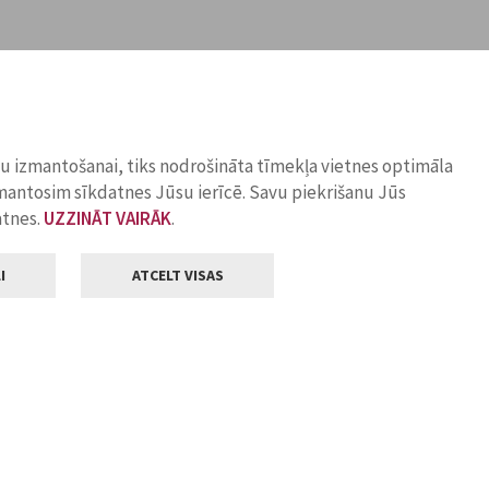
ņu izmantošanai, tiks nodrošināta tīmekļa vietnes optimāla
zmantosim sīkdatnes Jūsu ierīcē. Savu piekrišanu Jūs
atnes.
UZZINĀT VAIRĀK
.
I
ATCELT VISAS
Klientu apkalpošana
ilsētas pašvaldība
Darba laiks