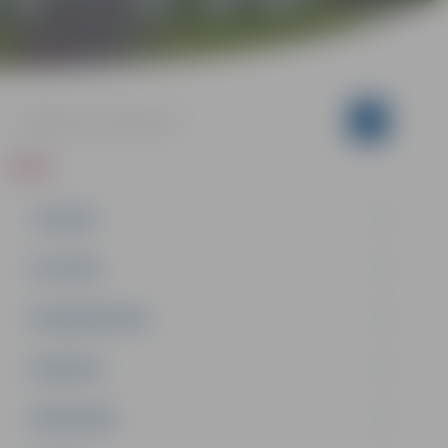
ZIŅAS
JAUNUMI
IZGLĪTĪBA
NODARBINĀTĪBA
PASĀKUMI
PAŠVALDĪBA