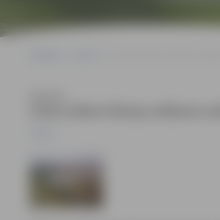
Sākumlapa
Jaunumi
Lietus ūdens līmeņa celšanos neiete
Klausīties
Lietus ūdens līmeņa celšanos n
Jaunumi