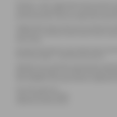
Piektdien, 1. aprīlī, Jelgavā ūdens līmenis Lielupē un 
Lielupē tas ir samazinājies par 11 centimetriem un pašl
par 28 centimetriem. Lietus nav radījis ūdens līmeņa c
Staļģenē ūdens līmenis krities par 22 centimetriem, M
centimetriem. Svētē pie Ūziņiem ūdens līmenis ir pali
ūdens līmeņa.
Detalizēta informācija par upju stāvokli meteo novēr
bīstamības pakāpes – www.pilsetsaimnieciba.lv .
Atgādinām, ka par palīdzības nepieciešamību applūšan
operatīvās informācijas centra (POIC) diennakts dispeč
tālruni 63028550, Valsts ugunsdzēsības un glābšanas dien
Informācija sagatavota
Jelgavas pilsētas pašvaldības
Sabiedrisko attiecību sektorā