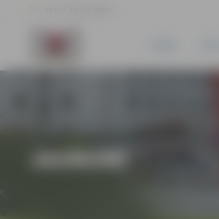
23.1 °C, 3.8 m/s, 56.8 %
JAUNUMI
PILSĒ
JAUNUMI