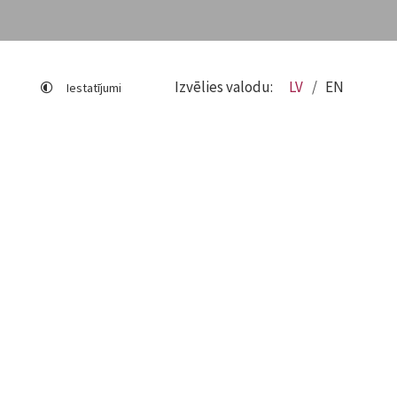
Izvēlies valodu:
LV
EN
Iestatījumi
Lapas karte
Viegli lasīt