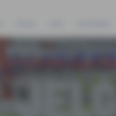
TA
PAŠVALDĪBA
IESTĀDES
KAPITĀLSABIEDRĪBAS