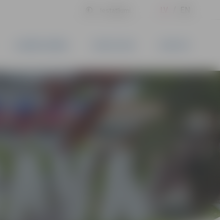
LV
EN
Iestatījumi
UZŅĒMĒJDARBĪBA
PAKALPOJUMI
KONTAKTI