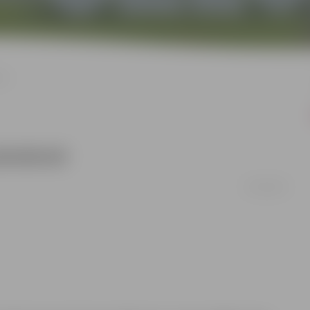
kmē
eietekmē
01/04/2011