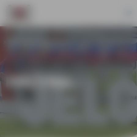
IZGLĪTĪBA