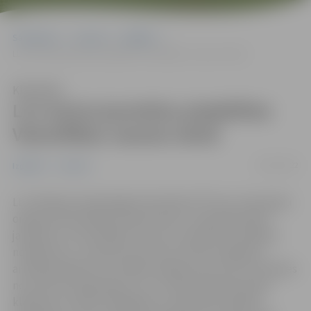
Sākumlapa
Jaunumi
Izglītība
LLU aicina jauniešus piedalīties Viesmīlības vasaras skolā
Klausīties
LLU aicina jauniešus piedalīties
Viesmīlības vasaras skolā
23/05/2022
Izglītība
Jaunumi
LLU Pārtikas tehnoloģijas fakultāte (PTF) jau trešo gadu
organizē Viesmīlības vasaras skolu, lai iepazīstinātu
jauniešus ar viesmīlības nozari un izzinātu tās lielākos
noslēpumus. Jaunieši vecumā no 15 līdz 25 gadiem
aicināti pieteikt savu dalību pasākumam, kas norisināsies
no 6. līdz 9. jūnijam gan LLU e-studiju platformā, gan
klātienē. Ar savām zināšanām un prasmēm dalīsies