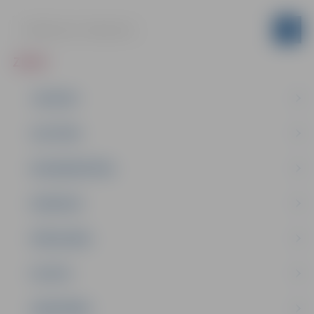
ZIŅAS
JAUNUMI
IZGLĪTĪBA
NODARBINĀTĪBA
PASĀKUMI
PAŠVALDĪBA
PILSĒTA
SABIEDRĪBA