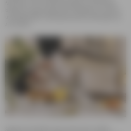
fakultātes Uztura katedras pārstāvji un profesionālā
bakalaura studiju programmas “Ēdināšanas un viesnīcu
uzņēmējdarbība” īstenošanā iesaistītie mācībspēki, kā
arī studenti.
Šogad par Viesmīlība vasaras skolas tēmu izvēlēta