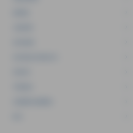
ĢIMENE
JAUNIEŠI
SATIKSME
SOCIĀLAIS ATBALSTS
SPORTS
TŪRISMS
UZŅĒMĒJDARBĪBA
NVO