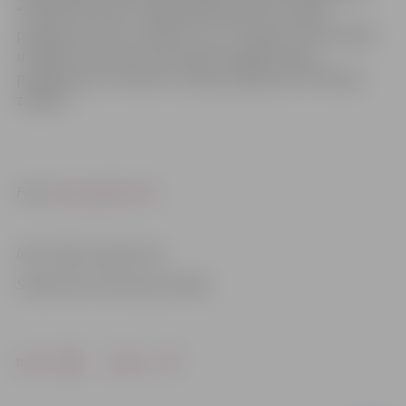
“Pārtikas zinātne”, akadēmiskā maģistra studiju
programma “Uzturzinātne” (LLU, Latvijas Universitātes
un Rīgas Stradiņa universitātes kopīgā studiju
programma) un doktora studiju programma “Pārtikas
zinātne”.
Foto:
www.pexels.com
Informācija sagatavota
Sabiedrisko attiecību pārvaldē
Drukāt
Dalīties