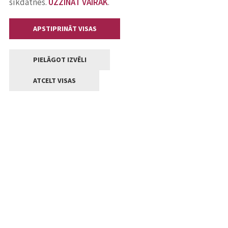
sīkdatnes.
UZZINĀT VAIRĀK
.
APSTIPRINĀT VISAS
PIELĀGOT IZVĒLI
ATCELT VISAS
Kontakti
Jelgavas valstpilsētas pašvaldība
Lielā iela 11, Jelgava, LV-3001