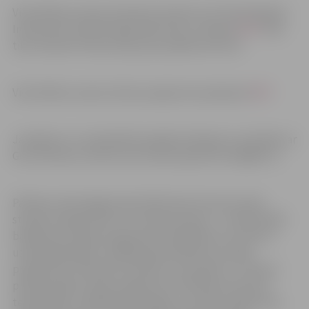
Viesmīlības vasaras skola būs atvērta no 6. līdz 9.jūnijam.
Interesenti aicināti reģistrēties līdz 2. jūnijam
ŠEIT
. Dati
tiks izmantoti tikai saziņai par pasākuma norisi.
Viesmīlības vasaras skolas programma pieejama
ŠEIT
.
Jautājumu un neskaidrību gadījumā lūgums sazināties ar
Gitu Krūmiņu-Zemturi pa e-pastu gita.krumina@llu.lv.
Pārtikas tehnoloģijas fakultātē tiek īstenotas sešas
studiju programmas trīs studiju līmeņos – profesionālā
bakalaura studiju programma “Ēdināšana un viesnīcu
uzņēmējdarbība”, akadēmiskā bakalaura studiju
programma “Pārtikas kvalitāte un inovācija”, 2. līmeņa
profesionālā studiju programma “Pārtikas produktu
tehnoloģija”, akadēmiskā maģistra studiju programma