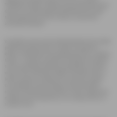
“Mainīgā viesmīlība”. Pasākuma norise paredzēta četras
dienas, kur noslēdzošajā dienā dalībnieki tiks aicināti
tikties klātienē, bet tie kuri netiks, tie varēs vērot
aktivitātēs tiešsaistē.
Viesmīlības vasaras skolas laikā dalībniekiem būs iespēja
piedalīties eksperimentos, lekcijās, kā arī gatavot
ēdienus. Dalībniekiem būs iespēja iepazīties ar vairākām
tēmām – inovācijas viesmīlībā, latviskā gastronomija kā
tūrisma sastāvdaļa, ēdināšanas pakalpojums Latvijā no
vēstures līdz mūsdienām, higiēna viesmīlībā: vakar un
šodien, brokastis: veselīga uztura nosacījums, ēdieni
cauri dažādiem vēstures laikiem, ķīmija viesmīlībā,
studentu pētniecībā viesmīlībā un izzināt Jelgavas pils
noslēpums, kā arī iepazīties ar LLU studiju procesu un
studentu dzīvi.