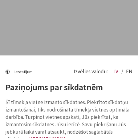
Izvēlies valodu:
LV
EN
Iestatījumi
Paziņojums par sīkdatnēm
Šī tīmekļa vietne izmanto sīkdatnes. Piekrītot sīkdatņu
izmantošanai, tiks nodrošināta tīmekļa vietnes optimāla
darbība. Turpinot vietnes apskati, Jūs piekrītat, ka
izmantosim sīkdatnes Jūsu ierīcē. Savu piekrišanu Jūs
jebkurā laikā varat atsaukt, nodzēšot saglabātās