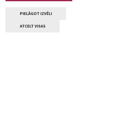
PIELĀGOT IZVĒLI
ATCELT VISAS
Kontakti
Jelgavas valstpilsētas pašvaldība
Lielā iela 11, Jelgava, LV-3001
+371 63005522
pasts@jelgava.lv