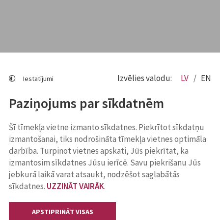
Izvēlies valodu:
LV
EN
Iestatījumi
Paziņojums par sīkdatnēm
Šī tīmekļa vietne izmanto sīkdatnes. Piekrītot sīkdatņu
izmantošanai, tiks nodrošināta tīmekļa vietnes optimāla
darbība. Turpinot vietnes apskati, Jūs piekrītat, ka
izmantosim sīkdatnes Jūsu ierīcē. Savu piekrišanu Jūs
jebkurā laikā varat atsaukt, nodzēšot saglabātās
sīkdatnes.
UZZINĀT VAIRĀK
.
APSTIPRINĀT VISAS