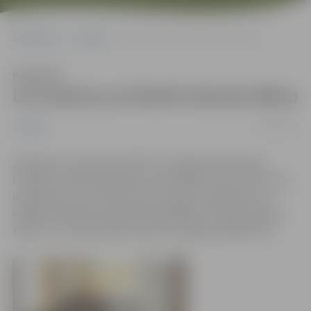
Sākumlapa
Jaunumi
LLU aicina uz Atvērto durvju dienu
Klausīties
LLU aicina uz Atvērto durvju dienu
25/06/2012
Jaunumi
28.jūnijā, no pulksten 10 līdz 14 Jelgavas pils parkā,
Latvijas Lauksaimniecības universitāte (LLU) aicina visus
interesentus uz Atvērto durvju dienas svētkiem, kur
dažādi speciālisti jauniešiem palīdzēs izveidot karjeras
plānu un uzzināt, kādas studiju iespējas piedāvā LLU.