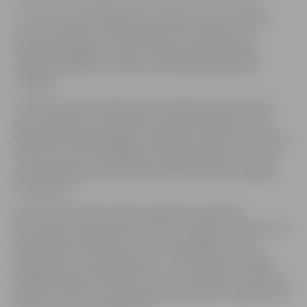
Uz visiem interesējošajiem jautājumiem par studijām
LLU, uzņemšanu un dzīvošanas, kā arī atpūtas un
izklaides iespējām Latvijas studentu galvaspilsētā
Jelgavā atbildēs visu deviņu fakultāšu pārstāvji un
studenti.
Studenti svētku dalībniekiem piedāvās arī pārbaudīt
savas zināšanas un atjautību, izpildot dažādus ar LLU
fakultātēs apgūstamajām zināšanām saistītus praktiskos
uzdevumus, un sadarbībā ar Jelgavas jauniešu centru
aicinās piedalīties orientēšanās sacensībās pa Jelgavas
pils apkārtni.
No pulksten 10 līdz 19 būs iespējams apmeklēt
Kurzemes hercogu atdusas vietu – kapenes Jelgavas pilī.
Ieejas maksa skolēniem Ls 1, pieaugušajiem – Ls 2,
studentiem un pensionāriem – Ls 1,50. Iepazīt Baltijā
lielākās baroka stila pils vēsturi un noslēpumus varēs no
pulksten 10 līdz 17, gida pavadībā apskatot Jelgavas pils