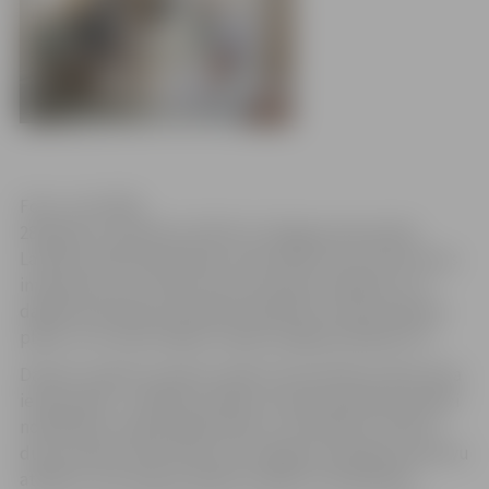
Foto: Juris Kālis
28.jūnijā, no pulksten 10 līdz 14 Jelgavas pils parkā,
Latvijas Lauksaimniecības universitāte (LLU) aicina visus
interesentus uz Atvērto durvju dienas svētkiem, kur
dažādi speciālisti jauniešiem palīdzēs izveidot karjeras
plānu un uzzināt, kādas studiju iespējas piedāvā LLU.
Daudzu topošo studentu plāni cieš neveiksmi tikai viena
iemesla dēļ – izvēlētais mērķis nav bijis pietiekoši skaidri
nodefinēts vai bijis pārāk plašs un nenoteikts. Atvērto
durvju dienas tiek rīkotas, lai sniegtu jauniešiem pozitīvu
atbalstu viņu karjeras plāna izveidē un realizēšanā.