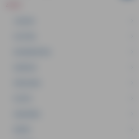
ZIŅAS
JAUNUMI
IZGLĪTĪBA
NODARBINĀTĪBA
PASĀKUMI
PAŠVALDĪBA
PILSĒTA
SABIEDRĪBA
ĢIMENE