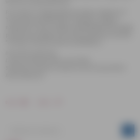
vēstures muzeja ekspozīciju.
Par studentu cienīga pasākuma noskaņu rūpēsies LLU
Tautas deju ansambļa “Kalve” dejotāji un Jelgavas
naktskluba “Tonuss” dīdžejs. Apmeklētājiem būs iespēja
pusdienot pils kafejnīcā vai izmantot ģimenes restorāna
“Hercogs” speciālo pusdienu piedāvājumu.
Informāciju sagatavoja
Latvijas Lauksaimniecības universitāte
Sabiedrisko attiecību un karjeras centra korespondente
Ilvija Gaidukoviča
Drukāt
Dalīties