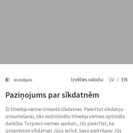
Izvēlies valodu:
LV
EN
Iestatījumi
Paziņojums par sīkdatnēm
Šī tīmekļa vietne izmanto sīkdatnes. Piekrītot sīkdatņu
izmantošanai, tiks nodrošināta tīmekļa vietnes optimāla
darbība. Turpinot vietnes apskati, Jūs piekrītat, ka
izmantosim sīkdatnes Jūsu ierīcē. Savu piekrišanu Jūs