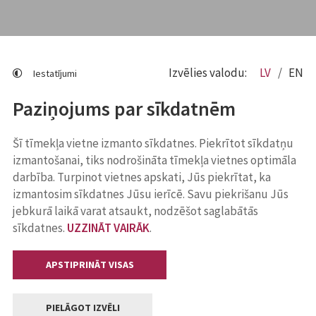
Izvēlies valodu:
LV
EN
Iestatījumi
Paziņojums par sīkdatnēm
Šī tīmekļa vietne izmanto sīkdatnes. Piekrītot sīkdatņu
izmantošanai, tiks nodrošināta tīmekļa vietnes optimāla
darbība. Turpinot vietnes apskati, Jūs piekrītat, ka
izmantosim sīkdatnes Jūsu ierīcē. Savu piekrišanu Jūs
jebkurā laikā varat atsaukt, nodzēšot saglabātās
sīkdatnes.
UZZINĀT VAIRĀK
.
APSTIPRINĀT VISAS
PIELĀGOT IZVĒLI