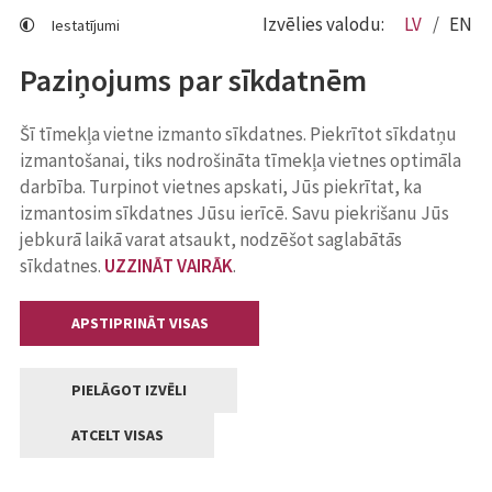
Izvēlies valodu:
LV
EN
Iestatījumi
Paziņojums par sīkdatnēm
Šī tīmekļa vietne izmanto sīkdatnes. Piekrītot sīkdatņu
izmantošanai, tiks nodrošināta tīmekļa vietnes optimāla
darbība. Turpinot vietnes apskati, Jūs piekrītat, ka
izmantosim sīkdatnes Jūsu ierīcē. Savu piekrišanu Jūs
jebkurā laikā varat atsaukt, nodzēšot saglabātās
sīkdatnes.
UZZINĀT VAIRĀK
.
APSTIPRINĀT VISAS
PIELĀGOT IZVĒLI
ATCELT VISAS