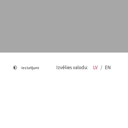
Izvēlies valodu:
LV
EN
Iestatījumi