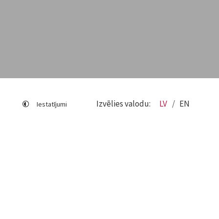
Izvēlies valodu:
LV
EN
Iestatījumi