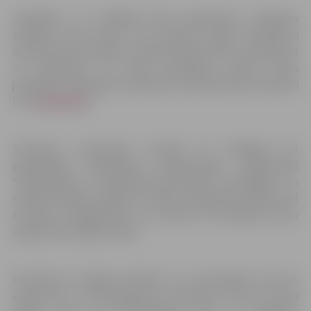
Jāpiebilst, ka lielākajā daļā programmu pieejamo
budžeta vietu skaits ir ļoti neliels, tāpēc interesenti
aicināti pirms došanās uz fakultāti piezvanīt uz dekanātu
un noskaidrot, vai valsts finansētas studiju vietas
joprojām ir pieejamas. Fakultāšu kontakttālruņi atrodami
LLU
mājaslapā
.
Studentu uzņemšana turpinās arī vienīgajā LLU
piedāvātajā tālmācības pamatstudiju programmā
“Organizāciju un sabiedrības pārvaldes socioloģija»” un
starptautiskajā maģistra studiju programmā “Agri-food
business management”, ko īstenos trīs Baltijas valstu
augstskolas angļu valodā.
Pieteikties studijām klātienē, LLU fakultātēs, līdz 28.
augustam var darbadienās no pulksten 9 līdz 16, līdzi