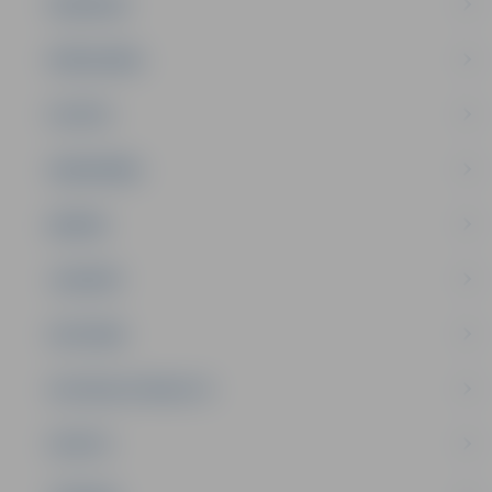
PASĀKUMI
PAŠVALDĪBA
PILSĒTA
SABIEDRĪBA
ĢIMENE
JAUNIEŠI
SATIKSME
SOCIĀLAIS ATBALSTS
SPORTS