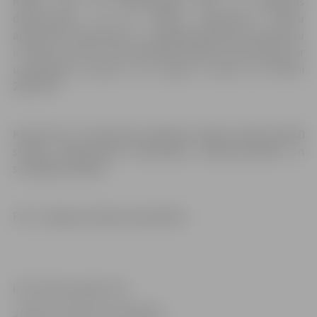
ņemot pasi vai identifikācijas karti un izglītības
dokumentus, kā arī studiju pieteikuma maksu
apliecinošu dokumentu. Ja šogad pieteikuma maksa jau
ir veikta, otrreiz tā nav jāmaksā. Papildu informāciju par
uzņemšanas procesu var saņemt, zvanot pa tālruni
20227755.
Kopumā LLU studentiem piedāvā studijas vairāk nekā 60
studiju programmās biozinātnēs, inženierzinātnēs un
sociālajās zinātnēs.
Foto: Jelgavas pilsētas pašvaldība
Informācija sagatavota
Jelgavas pilsētas pašvaldības