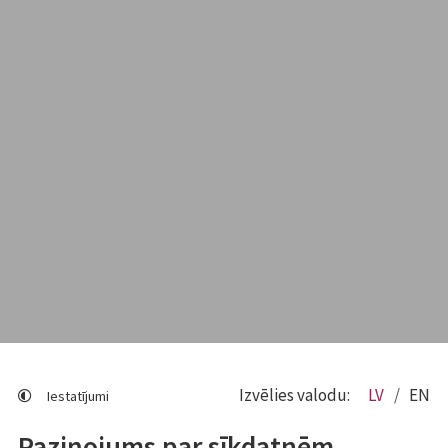
Izvēlies valodu:
LV
EN
Iestatījumi
Paziņojums par sīkdatnēm