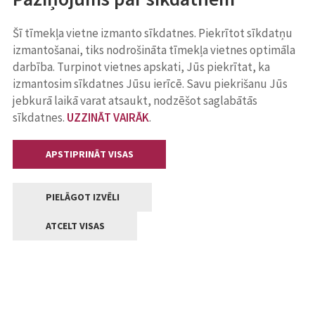
Šī tīmekļa vietne izmanto sīkdatnes. Piekrītot sīkdatņu
izmantošanai, tiks nodrošināta tīmekļa vietnes optimāla
darbība. Turpinot vietnes apskati, Jūs piekrītat, ka
izmantosim sīkdatnes Jūsu ierīcē. Savu piekrišanu Jūs
jebkurā laikā varat atsaukt, nodzēšot saglabātās
sīkdatnes.
UZZINĀT VAIRĀK
.
APSTIPRINĀT VISAS
PIELĀGOT IZVĒLI
ATCELT VISAS