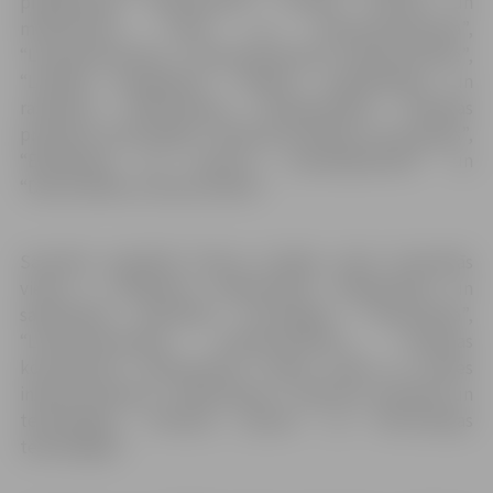
programmās “Būvniecība”, “Zemes ierīcība un
mērniecība”, “Vide un ūdenssaimniecība”,
“Lauksaimniecība”, “Lauksaimniecības inženierzinātne”,
“Lietišķā enerģētika”, “Mašīnu projektēšana un
ražošana”, “Mežzinātne”, “Kokapstrāde”, “Pārtikas
produktu tehnoloģija”, “Pārtikas kvalitāte un inovācijas”,
“Ēdināšanas un viesnīcu uzņēmējdarbība” un
“Datorvadība un datorzinātne”.
Savukārt augstākā līmeņa studijās valsts finansētās
vietas ir pieejamas programmās “Organizāciju un
sabiedrības pārvaldes socioloģija”, “Ekonomika”,
“Lauksaimniecības inženierzinātne”, “Karjeras
konsultants”, “Būvniecība”, “Vides, ūdens un zemes
inženierzinātnes”, “Mežzinātne”, “Koksnes materiāli un
tehnoloģija”, “Pārtikas zinātne” un “Informācijas
tehnoloģijas”.