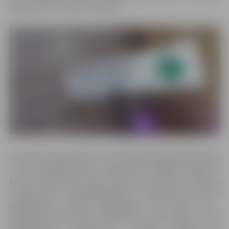
programma “Projektu vadība”.
Līdz šim studiju līgumus LLU noslēguši 765 pamatstudiju
un 248 maģistrantūras reflektanti, tādējādi studijas 1.
kursā rudenī sāks vismaz 1013 jaunie studenti. Maksas
studiju vietas studētgribētājiem ir pieejamas visās LLU
piedāvātajās studiju programmās, bet tāpat vēl ir
iespējams iegūt valsts finansētas pamatstudiju vietas