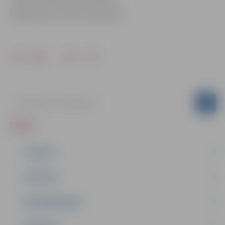
Sabiedrisko attiecību pārvaldē
Drukāt
Dalīties
ZIŅAS
JAUNUMI
IZGLĪTĪBA
NODARBINĀTĪBA