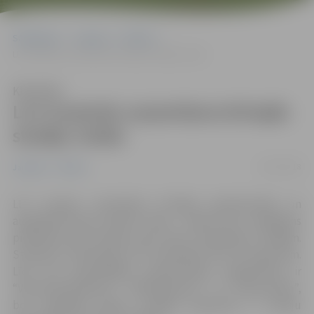
Sākumlapa
Jaunumi
Pilsēta
LLU turpinās uzņemšana brīvajās studiju vietās
Klausīties
LLU turpinās uzņemšana brīvajās
studiju vietās
23/07/2018
Jaunumi
Pilsēta
LLU turpina uzņemšanu brīvajās pamatstudiju un
augstākā līmeņa studiju vietās – šobrīd vēl ir iespējams
pieteikties gan maksas, gan valsts finansētām studijām.
Studentu uzņemšana LLU turpināsies līdz 28. augustam.
Līdz šim populārākās pamatstudiju programmas ir
“Veterinārmedicīna”, “Mežinženieris” un “Ekonomika”,
bet augstākā līmeņa studijās pieprasīta ir studiju