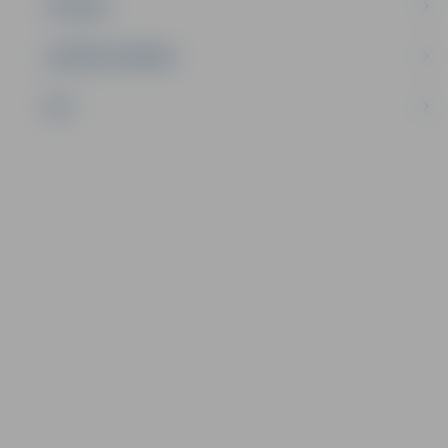
TŪRISMS
UZŅĒMĒJDARBĪBA
NVO