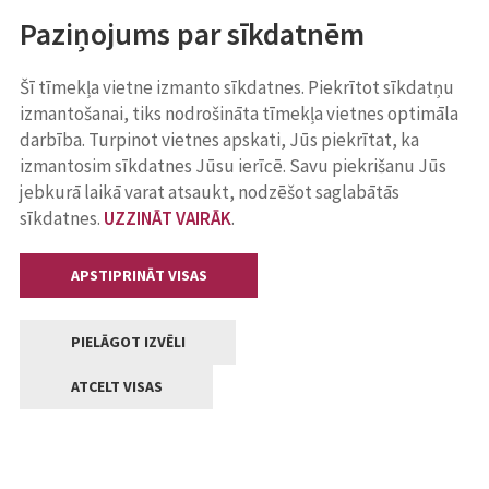
Paziņojums par sīkdatnēm
Šī tīmekļa vietne izmanto sīkdatnes. Piekrītot sīkdatņu
izmantošanai, tiks nodrošināta tīmekļa vietnes optimāla
darbība. Turpinot vietnes apskati, Jūs piekrītat, ka
izmantosim sīkdatnes Jūsu ierīcē. Savu piekrišanu Jūs
jebkurā laikā varat atsaukt, nodzēšot saglabātās
sīkdatnes.
UZZINĀT VAIRĀK
.
APSTIPRINĀT VISAS
PIELĀGOT IZVĒLI
ATCELT VISAS