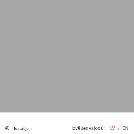
Izvēlies valodu:
LV
EN
Iestatījumi