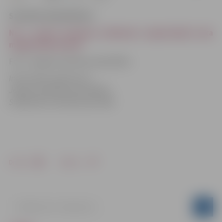
Saistītās aktuālitātes:
No 7. marta izmaiņas satiksmes organizācijā Loka
maģistrāles posmā
Foto: Jelgavas pilsētas pašvaldība
Informācija sagatavota
Jelgavas pilsētas pašvaldības
Sabiedrisko attiecību pārvaldē
Drukāt
Dalīties