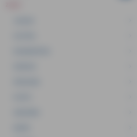
ZIŅAS
JAUNUMI
IZGLĪTĪBA
NODARBINĀTĪBA
PASĀKUMI
PAŠVALDĪBA
PILSĒTA
SABIEDRĪBA
ĢIMENE