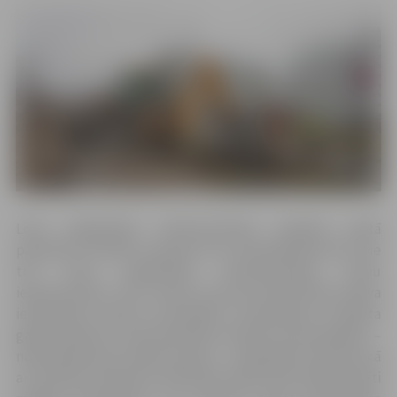
Loka maģistrāles rekonstrukcijas projekta gaitā
paredzēts izbūvēt kopumā trīs autostāvlaukumus pie
trīs Loka maģistrāles daudzdzīvokļu namu
iebrauktuvēm. Tās ir vietas, kuras jau šobrīd RAF masīva
iedzīvotāji izmanto automašīnu novietošanai. Projekta
gaitā stāvvietu zonā paredzēts izbūvēt komunikācijas –
nodrošināt lietus ūdens novadi –, noasfaltēt teritoriju, kā
arī iezīmēt stāvvietas. Būvdarbu laikā iedzīvotāji aicināti