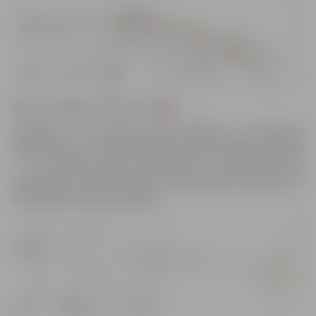
Shēmu lielākā izmērā skatīt
šeit.
Jāpiebilst, ka šonedēļ spēkā stājušies arī satiksmes
ierobežojumi uz Loka maģistrāles dzelzceļa gaisa pārvada
– tur norisinās laternu demontāža un pārvada balstu
stiprināšana, tādēļ būvdarbu vietā izvietoti luksofori un
nodrošināta reversa satiksme.