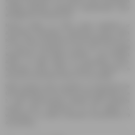
meklēt alternatīvas, kur novietot savas automašīnas
tuvākajā apkārtnē, piemēram, daudzdzīvokļu namu
iekšpagalmos vai Pērnavas ielā.
Mazinot iespēju, ka varētu rasties problēmas ar
automašīnu novietošanu, stāvlaukumu izbūve notiks
secīgi – sākot ar iebrauktuvi pie Loka maģistrāles 25. un
27. nama pie krustojuma ar Veco ceļu. Jau šonedēļ
iebrauktuves zonā sāksies būvdarbi – tiks nofrēzēts
asfalts, un vēlāk sāksies arī komunikāciju izbūve.
Iedzīvotāji aicināti ievērot izvietotās ceļazīmes un
nenovietot automašīnas vietās, kur tas ir aizliegts.
Vēlāk būvdarbi secīgi turpināsies arī iebrauktuvē pie
Loka maģistrāles 15. un 13. nama un Loka maģistrāles 7. un
5. nama. Rekonstrukcijas projekta gaitā paredzēts
izveidot jaunu stāvlaukumu arī pie Jelgavas 6.
vidusskolas. Tur plānots nodrošināt autostāvvietas 79
automašīnām.