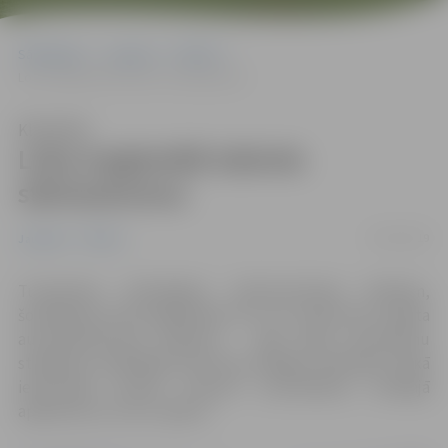
Sākumlapa
Jaunumi
Pilsēta
Loka maģistrālē izbūvēs stāvlaukumus
Klausīties
Loka maģistrālē izbūvēs
stāvlaukumus
05/03/2019
Jaunumi
Pilsēta
Turpinoties vērienīgiem rekonstrukcijas darbiem,
šonedēļ pie Loka maģistrāles 25. un 27. nama tiks uzsākta
autostāvlaukuma pārbūve – šajā laikā automašīnu
stāvēšana norādītajā vietā būs aizliegta. Būvdarbu laikā
iedzīvotāji aicināti novietot automašīnas tuvākajā
apkārtnē, kur tas ir atļauts.