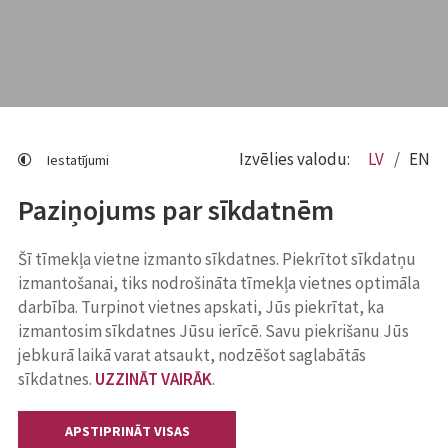
Izvēlies valodu:
LV
EN
Iestatījumi
Paziņojums par sīkdatnēm
Šī tīmekļa vietne izmanto sīkdatnes. Piekrītot sīkdatņu
izmantošanai, tiks nodrošināta tīmekļa vietnes optimāla
darbība. Turpinot vietnes apskati, Jūs piekrītat, ka
izmantosim sīkdatnes Jūsu ierīcē. Savu piekrišanu Jūs
jebkurā laikā varat atsaukt, nodzēšot saglabātās
sīkdatnes.
UZZINĀT VAIRĀK
.
APSTIPRINĀT VISAS