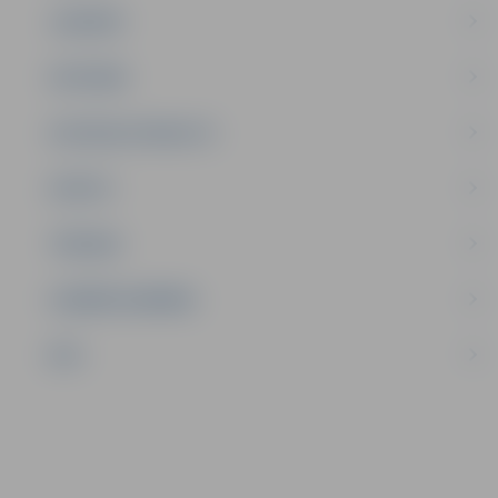
JAUNIEŠI
SATIKSME
SOCIĀLAIS ATBALSTS
SPORTS
TŪRISMS
UZŅĒMĒJDARBĪBA
NVO