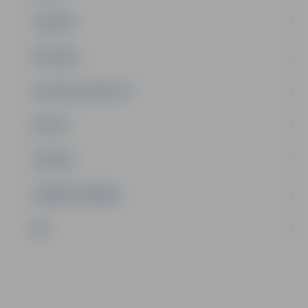
JAUNIEŠI
SATIKSME
SOCIĀLAIS ATBALSTS
SPORTS
TŪRISMS
UZŅĒMĒJDARBĪBA
NVO