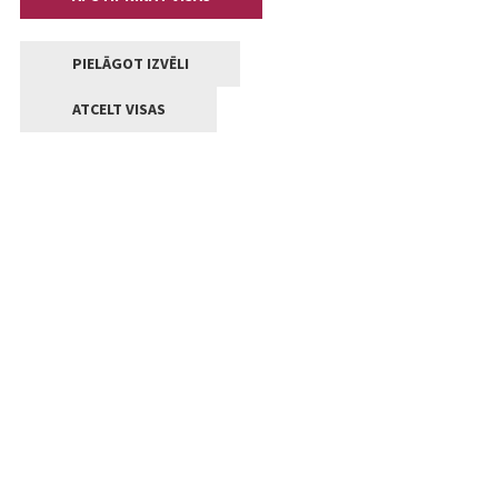
PIELĀGOT IZVĒLI
ATCELT VISAS
Kontakti
Jelgavas valstpilsētas pašvaldība
Lielā iela 11, Jelgava, LV-3001
+371 63005522
pasts@jelgava.lv