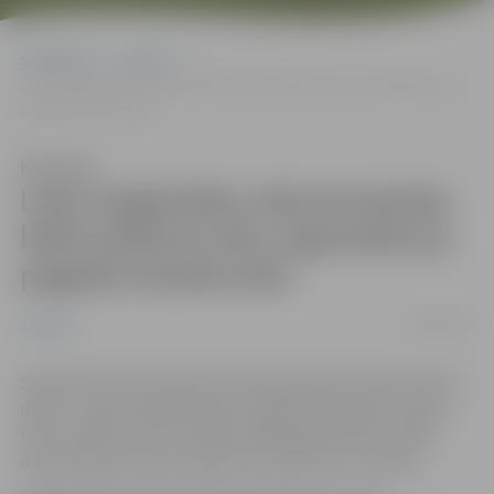
Sākumlapa
Jaunumi
Loka maģistrāles rekonstrukcijas laikā satiksme tiks organizēta pa
pagaidu brauktuvēm
Klausīties
Loka maģistrāles rekonstrukcijas
laikā satiksme tiks organizēta pa
pagaidu brauktuvēm
08/10/2018
Jaunumi
Septembrī tika uzsākti Loka maģistrāles rekonstrukcija
darbi – kopumā 4,8 kilometru garumā. Rekonstrukcija
tiek uzsākta ar lietus ūdens kanalizācijas tīklu izbūvi
divos ielas posmos, bet pēc tam sekos arī citi darbi.