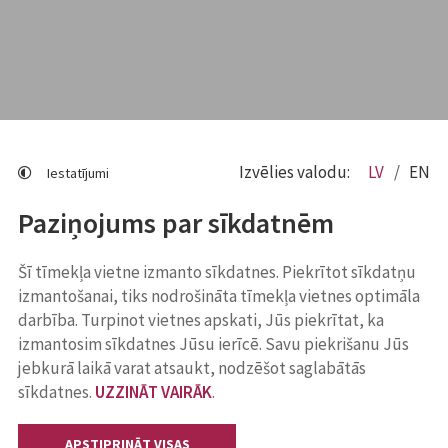
Izvēlies valodu:
LV
EN
Iestatījumi
Paziņojums par sīkdatnēm
Šī tīmekļa vietne izmanto sīkdatnes. Piekrītot sīkdatņu
izmantošanai, tiks nodrošināta tīmekļa vietnes optimāla
darbība. Turpinot vietnes apskati, Jūs piekrītat, ka
izmantosim sīkdatnes Jūsu ierīcē. Savu piekrišanu Jūs
jebkurā laikā varat atsaukt, nodzēšot saglabātās
sīkdatnes.
UZZINĀT VAIRĀK
.
APSTIPRINĀT VISAS