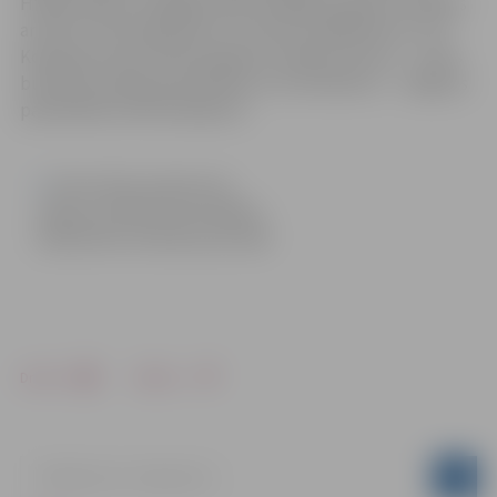
Hidrostatyba” noslēgts jūlijā. Kopējās projekta izmaksas
ar PVN ir 21 679 350,03 eiro, tostarp 12 004 303 eiro ir ES
Kohēzijas fonda līdzfinansējums, 564 527,03 eiro – valsts
budžeta dotācija pašvaldībai un 9 110 520 eiro – Jelgavas
pašvaldības līdzfinansējums.
Informācija sagatavota
Jelgavas pilsētas pašvaldības
Sabiedrisko attiecību pārvaldē
Drukāt
Dalīties