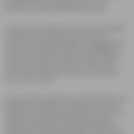
samazināts atļautais braukšanas ātrums – no 70
kilometriem stundā uz 50 kilometriem stundā.
Projekta ietvaros paredzēts ne tikai atjaunot tranzītielu
un izbūvēt četrus apļveida krustojumus, bet arī
rekonstruēt inženierkomunikācijas, ielu apgaismojumu,
rekonstruēt pārvadu pār dzelzceļu, izbūvēt gājēju un
velo celiņus, automašīnu stāvvietas, atpūtas vietas ar
soliņiem, velostatīviem, atkritumu urnām, atjaunot
pieturvietas un pie pilsētas robežas izveidot atpūtas
vietu ar karti tūristiem.
Jelgavas pilsētas pašvaldība Loka maģistrāli rekonstruē,
piesaistot ES finansējumu nacionālas nozīmes centru
integrēšanai Eiropas vienotajā transporta tīklā (TEN-T).
Līgums par Loka maģistrāles rekonstrukciju starp
Jelgavas pilsētas domi un pilnsabiedrību “RERE vide –