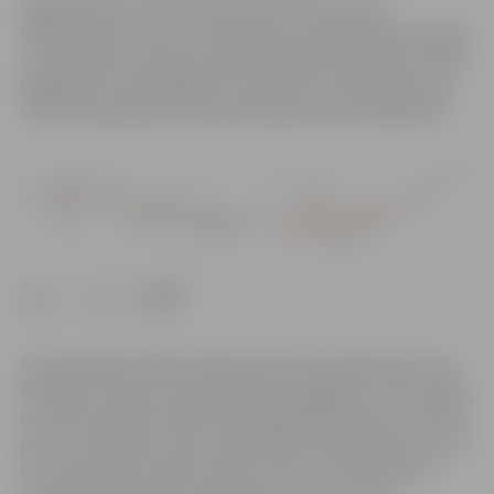
Šogad rekonstrukcijas darbi notiks divos Loka
maģistrāles posmos – no Kalnciema ceļa līdz Bērzu ceļam
un no Rubeņu ceļa līdz pilsētas administratīvajai robežai.
Pagaidām autovadītājiem nav būtisku ierobežojumu, jo
satiksme joprojām tiek nodrošināta pa Loka maģistrāli.
Autovadītāju ērtībai satiksme posmā no Kalnciema ceļa
līdz Bērzu ceļam tiks organizēta pa pagaidu brauktuvēm,
kas tiek izbūvētas abās Loka maģistrāles pusēs, savukārt
posmā no Rubeņu ceļa ir sašaurināta esošā brauktuve, pa
kuru joprojām notiek kustība. Līdz ar to šajā posmā ir