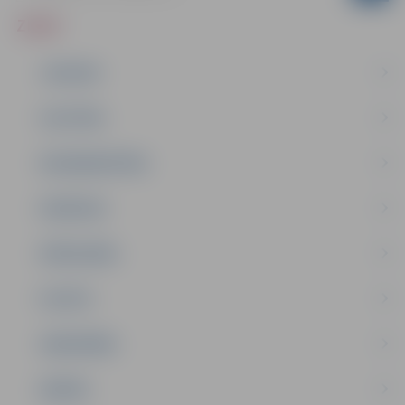
ZIŅAS
JAUNUMI
IZGLĪTĪBA
NODARBINĀTĪBA
PASĀKUMI
PAŠVALDĪBA
PILSĒTA
SABIEDRĪBA
ĢIMENE