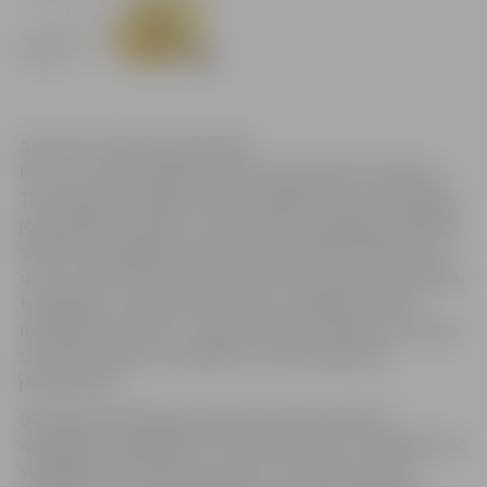
Atveriet, lai attēlu palielinātu.
Puzurs ir tradicionāls latviešu Ziemassvētku rotājums.
Tas senajiem latviešiem bija kā sakārtota visuma simbols
jeb pasaules modelis, un tam piemita maģiska iedarbība.
Varbūt tieši šogad ir pienācis laiks smelties spēku nevis
no citu tautu kultūrām, bet gan mūsu pašu seno latviešu
tradīcijām un ticējumiem! Puzuru veidošana sniedz
meditatīvas sajūtas – cilvēks nokļūst domās ar sevi, spēj
sevī ieklausīties un atbildēt uz sev neskaidriem
jautājumiem.
Decembra sestdienās interesenti tiek aicināti uz
radošajām nodarbībām Trīsvienības Tornī, lai iepazītos ar
svarīgāko informāciju par puzuru veidošanu, kā arī