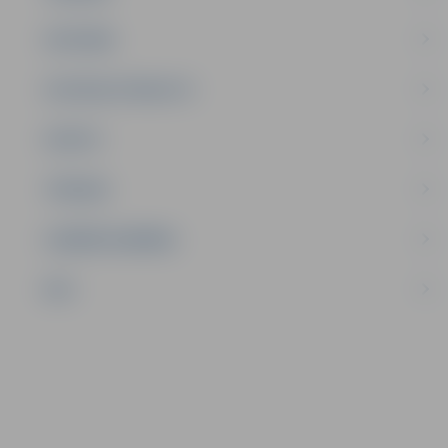
SATIKSME
SOCIĀLAIS ATBALSTS
SPORTS
TŪRISMS
UZŅĒMĒJDARBĪBA
NVO