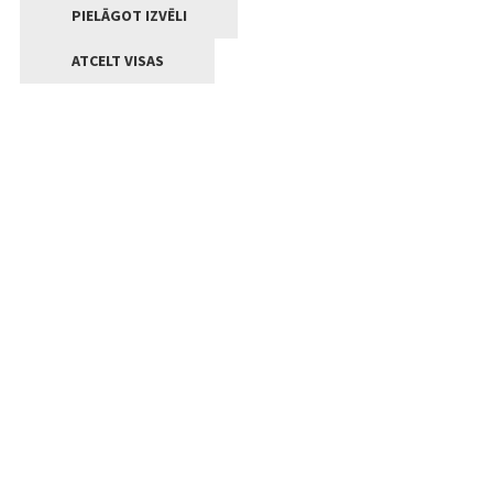
PIELĀGOT IZVĒLI
ATCELT VISAS
Kontakti
Jelgavas valstpilsētas pašvaldība
Lielā iela 11, Jelgava, LV-3001
+371 63005522
pasts@jelgava.lv
Klientu apkalpošana