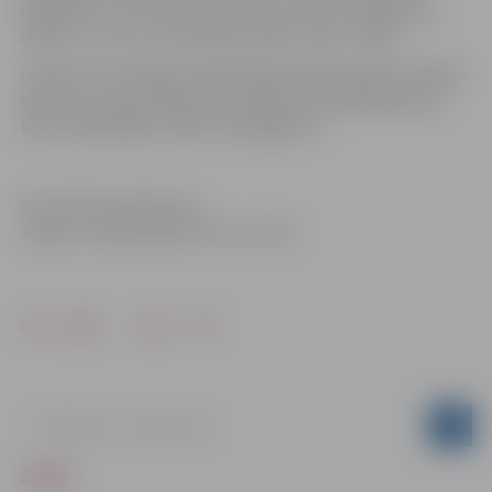
izgatavotu savus Ziemassvētku puzurus. Nodarbības
notiks 3., 10. un 17. decembrī, plkst. 12:00 – 16:00.
Lūdzam savu dalību nodarbībā iepriekš pieteikt. Dalības
maksa ir Ls 1,50. Sīkāka informācija un pieteikšanās pa
tālruni 630 05445,
www.tornis.jelgava.lv
Informācija sagatavota
Jelgavas reģionālajā tūrisma centrā
Drukāt
Dalīties
ZIŅAS