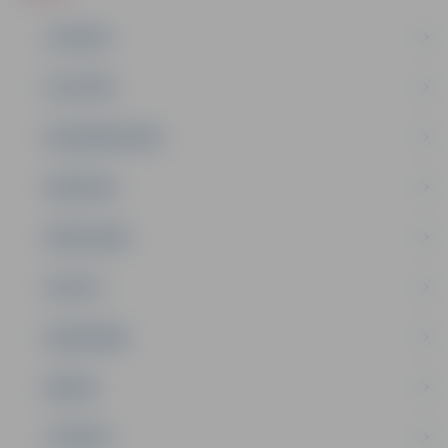
JAUNUMI
IZGLĪTĪBA
NODARBINĀTĪBA
PASĀKUMI
PAŠVALDĪBA
PILSĒTA
SABIEDRĪBA
ĢIMENE
JAUNIEŠI