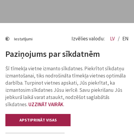
Izvēlies valodu:
LV
EN
Iestatījumi
Paziņojums par sīkdatnēm
Šī tīmekļa vietne izmanto sīkdatnes. Piekrītot sīkdatņu
izmantošanai, tiks nodrošināta tīmekļa vietnes optimāla
darbība. Turpinot vietnes apskati, Jūs piekrītat, ka
izmantosim sīkdatnes Jūsu ierīcē. Savu piekrišanu Jūs
jebkurā laikā varat atsaukt, nodzēšot saglabātās
sīkdatnes.
UZZINĀT VAIRĀK
.
APSTIPRINĀT VISAS