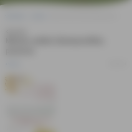
Sākumlapa
Jaunumi
Mācies veidot Ziemassvētku puzurus
Klausīties
Mācies veidot Ziemassvētku
puzurus
28/11/2011
Jaunumi