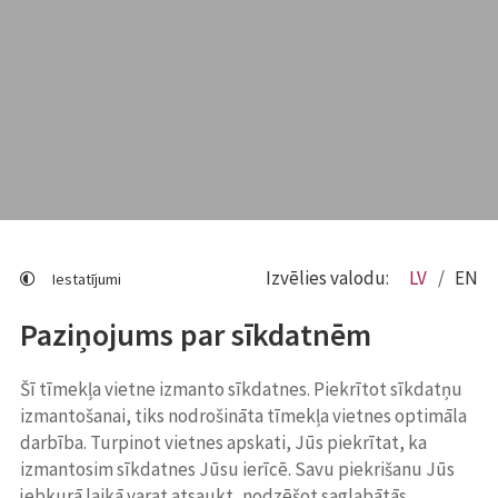
Izvēlies valodu:
LV
EN
Iestatījumi
Paziņojums par sīkdatnēm
Šī tīmekļa vietne izmanto sīkdatnes. Piekrītot sīkdatņu
izmantošanai, tiks nodrošināta tīmekļa vietnes optimāla
darbība. Turpinot vietnes apskati, Jūs piekrītat, ka
izmantosim sīkdatnes Jūsu ierīcē. Savu piekrišanu Jūs
jebkurā laikā varat atsaukt, nodzēšot saglabātās