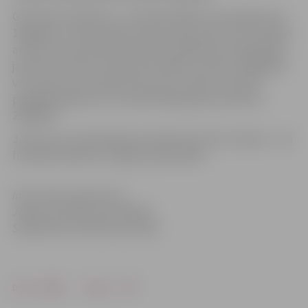
Galvenais nosacījums – jaunietim jābūt ne jaunākam par
14 gadiem, ieinteresētam radoši izpausties, kā arī vēlmei
attīstīt sevī reportiera dotības. Pieteikties nodarbībām
jaunieši var līdz 15. februārim ZRKAC pa tālruni 63082101
vai e-pastu (kontaktpersona Irina Jaunā), savukārt
papildjautājumus var uzdod M.Burgartei pa tālruni
25929103.
Jāuzsver, ka nodarbības jauniešiem būs bez maksas – tās
finansiāli atbalstīs Jelgavas pašvaldība.
Informācija sagatavota
Jelgavas pilsētas pašvaldības
Sabiedrisko attiecību pārvaldē
Drukāt
Dalīties