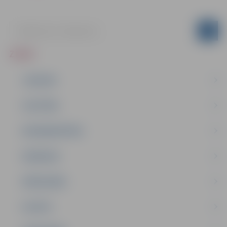
ZIŅAS
JAUNUMI
IZGLĪTĪBA
NODARBINĀTĪBA
PASĀKUMI
PAŠVALDĪBA
PILSĒTA