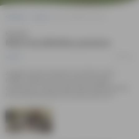
Sākumlapa
Jaunumi
Mācīs žurnālistikas pamatus
Klausīties
Mācīs žurnālistikas pamatus
04/02/2017
Jaunumi
Zemgales reģiona Kompetenču attīstības centrā
(ZRKAC) Jelgavas jaunieši turpmāk varēs apgūt
žurnālistikas un audiovizuālās mediju mākslas pamatus.
Pirmā nodarbība plānota 8. februārī pulksten 16.