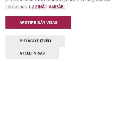
sīkdatnes.
UZZINĀT VAIRĀK
.
APSTIPRINĀT VISAS
PIELĀGOT IZVĒLI
ATCELT VISAS
Kontakti
Jelgavas valstpilsētas pašvaldība
Lielā iela 11, Jelgava, LV-3001