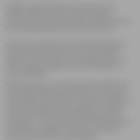
Zemgales reģiona Kompetenču attīstības centrā
(ZRKAC) Jelgavas jaunieši turpmāk varēs apgūt
žurnālistikas un audiovizuālās mediju mākslas pamatus.
Pirmā nodarbība plānota 8. februārī pulksten 16.
Idejas autore ir jelgavniece žurnāliste Marija Burgarte,
kura veicinās jauniešu izpratni par norisēm pilsētā,
aplūkojot viņiem aktuālas un interesējošas tēmas, un
mācīs atspoguļot dažādus procesus savā pilsētā un
norises sabiedrībā.
Nodarbības, sākot no 8. februāra, plānotas ZRKAC divas
reizes nedēļā, apgūstot gan laikrakstu, gan televīzijas
darba specifiku. Pirmdienas būs veltītas žurnālistikas un
audiovizuālās mākslas pamatu apgūšanai, trešdienas –
televīzijai. Nodarbības vadīs gan M.Burgarte, gan arī
pasniedzēji – citi savas jomas speciālisti. Šobrīd plānots,
ka nodarbības noslēgsies 7. jūnijā, taču, ja būs liela
interese, septembrī tās varētu atsākties.