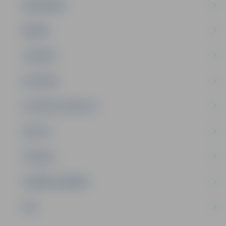
SABIEDRĪBA
ĢIMENE
JAUNIEŠI
SATIKSME
SOCIĀLAIS ATBALSTS
SPORTS
TŪRISMS
UZŅĒMĒJDARBĪBA
NVO