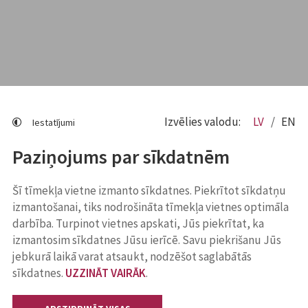
Izvēlies valodu:
LV
EN
Iestatījumi
Paziņojums par sīkdatnēm
Šī tīmekļa vietne izmanto sīkdatnes. Piekrītot sīkdatņu
izmantošanai, tiks nodrošināta tīmekļa vietnes optimāla
darbība. Turpinot vietnes apskati, Jūs piekrītat, ka
izmantosim sīkdatnes Jūsu ierīcē. Savu piekrišanu Jūs
jebkurā laikā varat atsaukt, nodzēšot saglabātās
sīkdatnes.
UZZINĀT VAIRĀK
.