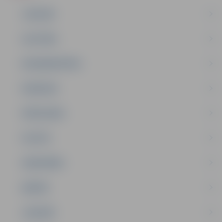
JAUNUMI
IZGLĪTĪBA
NODARBINĀTĪBA
PASĀKUMI
PAŠVALDĪBA
PILSĒTA
SABIEDRĪBA
ĢIMENE
JAUNIEŠI