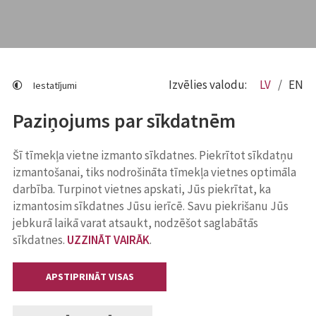
Izvēlies valodu:
LV
EN
Iestatījumi
Paziņojums par sīkdatnēm
Šī tīmekļa vietne izmanto sīkdatnes. Piekrītot sīkdatņu
izmantošanai, tiks nodrošināta tīmekļa vietnes optimāla
darbība. Turpinot vietnes apskati, Jūs piekrītat, ka
izmantosim sīkdatnes Jūsu ierīcē. Savu piekrišanu Jūs
jebkurā laikā varat atsaukt, nodzēšot saglabātās
sīkdatnes.
UZZINĀT VAIRĀK
.
APSTIPRINĀT VISAS