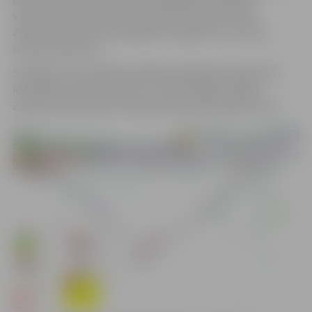
virskārta visā posmā no tilta pār Platones upi līdz
Zemeņu ielai, kā arī labiekārtota apkārtne, tostarp
ierīkota zaļā zona.
Saistībā ar veicamajiem darbiem pagarināti satiksmes
ierobežojumi Zemeņu ielā – līdz 10. maijam slēgts
Zemeņu ielas posms no Miera ielas līdz Zemeņu iela 2.