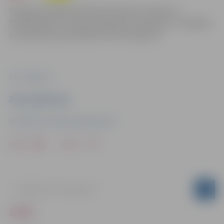
Projekta kopējās plānotās būvdarbu izmaksas ir
911 844,28 eiro, tostarp Satiksmes ministrijas un Jelgavas
valstspilsētas pašvaldības līdzfinansējums.
Foto: Jelgava.lv
Ziņu sagatavoja
Sabiedrisko attiecību departaments
Drukāt
Dalīties
ZIŅAS