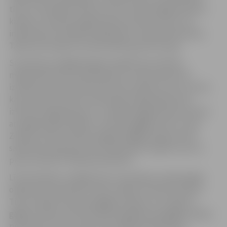
tīkls un drenāžas sistēma, kā arī ievilkti apgaismojuma
kabeļi un izbūvēti apgaismojuma pamati. Līdz ar to
inženierkomunikācijas objektā jau ir pilnībā izbūvētas.
Tāpat ielas seguma zonās ieklāts granīta bruģis.
Savukārt jau pagājušā gada nogalē tika izbūvēti
maģistrālie lietus kanalizācijas un ūdensvada tīkli,
izveidoti pievadi īpašumiem ielas nepāra numuru pusē,
kā arī ierīkota sakaru kanalizācija. Šajā pašā posmā
izbūvēts apgaismojums, uzstādīti apgaismojuma balsti
ar pagaidu gaismekļiem, izbūvēta gājēju ietve un pie
Zemeņu ielas izveidota pagaidu gājēju pāreja, kā arī
sakārtotas piebrauktuves īpašumiem nepāra numuru
pusē, informē “Pilsētsaimniecība”.
Līdz būvdarbu noslēgumam, kas plānots maija beigās,
objektā vēl paredzēts veikt vairākus būtiskus darbus.
Tiks izveidota saliņa pie gājēju pārejas, lai uzlabotu
gājēju drošību, kā arī izbūvēta apgaismota gājēju pāreja
pie Zemeņu ielas. Tāpat tiks ieklāta asfaltbetona