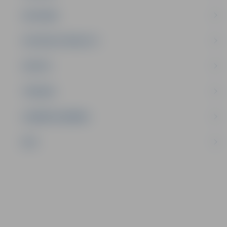
SATIKSME
SOCIĀLAIS ATBALSTS
SPORTS
TŪRISMS
UZŅĒMĒJDARBĪBA
NVO