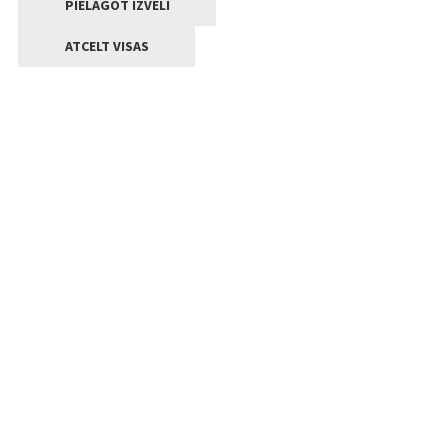
PIELĀGOT IZVĒLI
ATCELT VISAS
Kontakti
Jelgavas valstpilsētas pašvaldība
Lielā iela 11, Jelgava, LV-3001
+371 63005522
pasts@jelgava.lv
Klientu apkalpošana