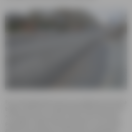
Pēc tehnoloģiskā pārtraukuma, kas sākās pērn decembra
beigās, kopš marta turpinās būvdarbi Miera ielas posmā
no tilta pār Platones upi līdz Zemeņu ielai. Kā informē
pašvaldības iestāde “Pilsētsaimniecība”, tur jau ieklāts
asfaltbetona nesējslānis, izbūvēts lietus kanalizācijas