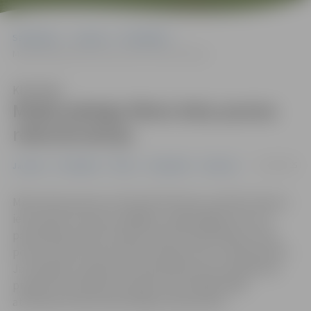
Sākumlapa
Jaunumi
Pašvaldība
Maijā pabeigs Miera ielas posma rekonstrukciju
Klausīties
Maijā pabeigs Miera ielas posma
rekonstrukciju
16/04/2025
Jaunumi
Pašvaldība
Pilsēta
Sabiedrība
Satiksme
Miera ielas posma no tilta pār Platones upi līdz Zemeņu
ielai rekonstrukcija noslēgsies maija beigās. Pēc tam
pašvaldība paredz secīgi turpināt atlikušā Miera ielas
posma rekonstrukciju līdz Aizsargu ielas rotācijas aplim.
Jau šā gada otrajā pusē atlikušā ielas posma pārbūves
projektu paredzēts iesniegt Eiropas Reģionālās
attīstības fonda līdzfinansējuma piesaistei.