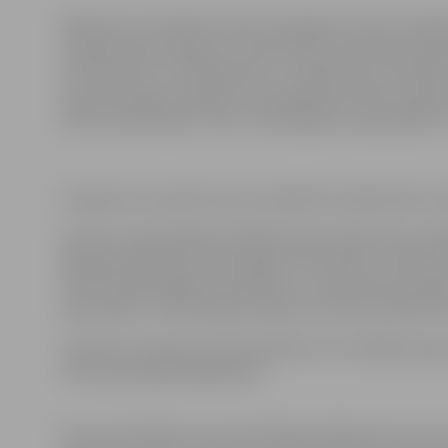
Pārbaužu rezultātā secināts, ka gandrīz pusei no p
koplietošanas telpās nav veikta elektroinstalāciju p
termokameru. Šīs pārbaudes ir svarīgi veikt, jo elektroi
desmitus gadus atpakaļ un paredzētas būtiski mazākai v
elektroinstalācijā ir viens no biežākajiem ugunsgrēku 
Saskaņā ar normatīvo aktu prasībām šīs pārbaudes ir jā
Gandrīz trešajā daļā jeb 46 ēkās kāpņutelpās tiek uzgla
pagrabtelpās ārpus ierīkotajām novietnēm un bēniņos.
veicināt ugunsgrēka izplatīšanos un sadūmojuma paliel
apdraudēti. Turklāt kāpņutelpās novietotie priekšmet
Savukārt, 45 daudzdzīvokļu ēkām nav izstrādāta uguns
rīcība ugunsgrēka gadījumā.
Par konstatētajiem ugunsdrošības pārkāpumiem par a