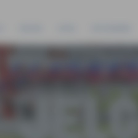
TA
PAŠVALDĪBA
IESTĀDES
KAPITĀLSABIEDRĪBAS