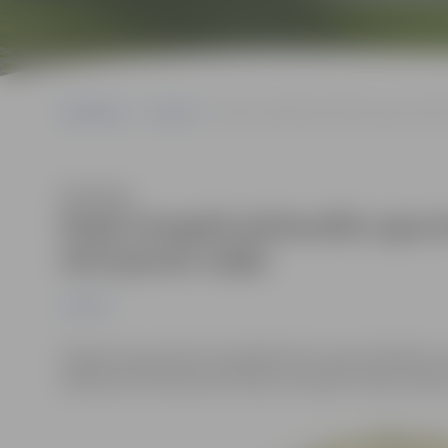
Sākumlapa
Jaunumi
Maijā Zemgalē pārbaudīta ugunsdrošī
Klausīties
Maijā Zemgalē pārbaudīta uguns
dzīvojamās mājās
Jaunumi
Šī gada maija mēnesī Zemgalē Valsts ugunsdzēsības u
pārbaudes 158 daudzdzīvokļu dzīvojamo māju kopliet