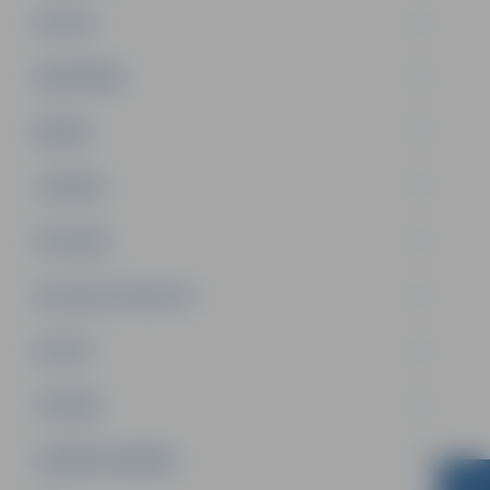
PILSĒTA
SABIEDRĪBA
ĢIMENE
JAUNIEŠI
SATIKSME
SOCIĀLAIS ATBALSTS
SPORTS
TŪRISMS
UZŅĒMĒJDARBĪBA