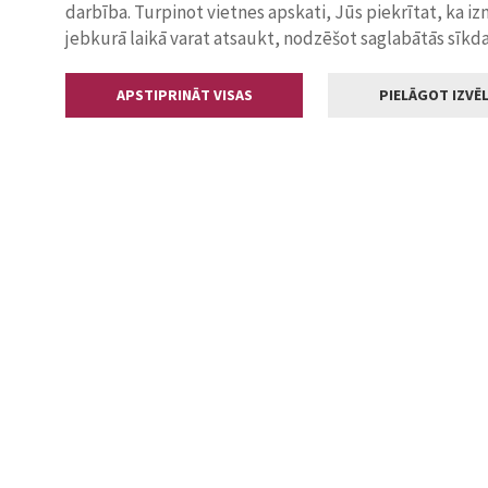
darbība. Turpinot vietnes apskati, Jūs piekrītat, ka i
jebkurā laikā varat atsaukt, nodzēšot saglabātās sīkd
APSTIPRINĀT VISAS
PIELĀGOT IZVĒL
Kontakti
Jelgavas valstp
Lielā iela 11
+371 630055
pasts@jelga