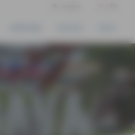
LV
EN
Iestatījumi
UZŅĒMĒJDARBĪBA
PAKALPOJUMI
KONTAKTI