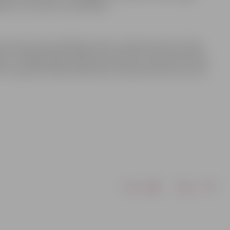
pumi un termiņi to novēršanai.
Latvijā, tikai atšķirīgos laikos, atbilstoši katras VUGD
nam. Zemgalē šādas pārbaudes atkārtoti izlases kārtā tiks
D veic ugunsdrošības pārbaudes dzīvojamā sektorā, ja tiek
Drukāt
Dalīties