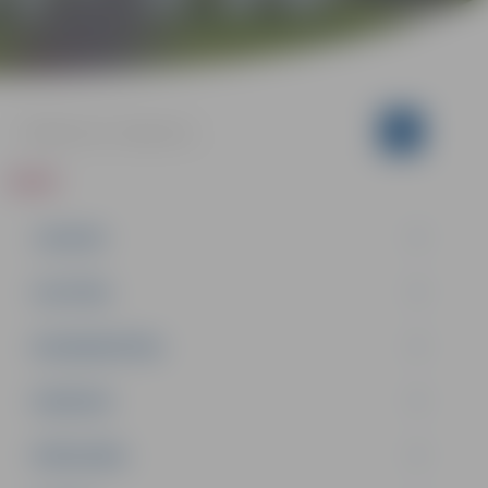
ZIŅAS
JAUNUMI
IZGLĪTĪBA
NODARBINĀTĪBA
PASĀKUMI
PAŠVALDĪBA