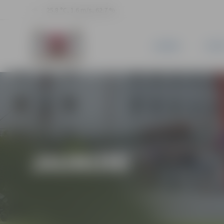
25.8 °C, 1.6 m/s, 62.7 %
JAUNUMI
PILSĒ
JAUNUMI