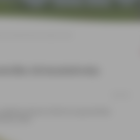
ba 158 daudzdzīvokļu dzīvojamās mājās
drošība 158 daudzdzīvokļu
14/06/2019
n glābšanas dienests (VUGD) veica ugunsdrošības
ošanas telpās.