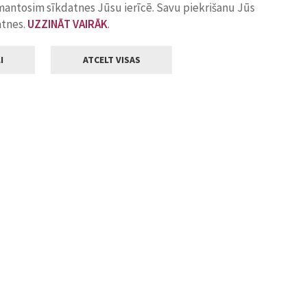
zmantosim sīkdatnes Jūsu ierīcē. Savu piekrišanu Jūs
atnes.
UZZINĀT VAIRĀK
.
I
ATCELT VISAS
Klientu apkalpošana
ilsētas pašvaldība
Darba laiks
, Jelgava, LV-3001
Pirmdienās
8.00 - 18.00
Otrdienās
8.00 - 17.00
22
Trešdienās
8.00 - 17.00
va.lv
Ceturtdienās
8.00 - 17.00
Piektdienās
8.00 - 14.30