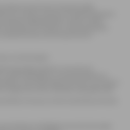
ārbaudītajām daudzdzīvokļu dzīvojamām mājām
ārbaude un kontaktu savienojumu kvalitātes pārbaude ar
nstalācijas lielākajā daļā māju ir ierīkotas vairākus
ienlaicīgai ierīču lietošanai. Turklāt īssavienojums
izcelšanās iemesliem tieši dzīvojamā sektorā.
veic reizi desmit gados.
bāti degtspējīgi priekšmeti, tie novietoti arī
 Izceļoties ugunsgrēkam, novietotie priekšmeti var
ināšanos, kā rezultātā mājas iedzīvotāji var tikt nopietni
i arī apgrūtinās cilvēku evakuēšanos ugunsgrēka laikā.
drošības instrukcija, kurā tiek noteikta ēkas iemītnieku
psaimniekošanu atbildīgajām personām tika iesniegti