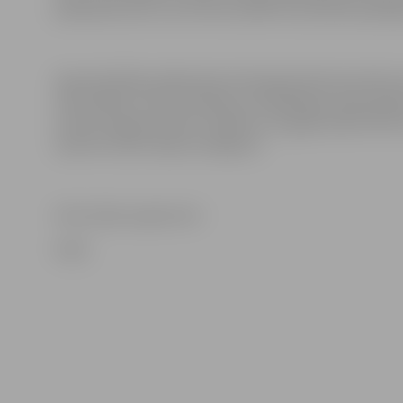
pārbaudes akti, kuros tika norādīti konstatētie pārkā
Ugunsdrošības pārbaudes dzīvojamā sektorā notiek visā 
teritoriālās struktūrvienības izstrādātajam darba plā
veiktas šī gada oktobrī. Papildus visa gada laikā VUG
saņemts iedzīvotāju iesniegums.
Informācija sagatavota
VUGD