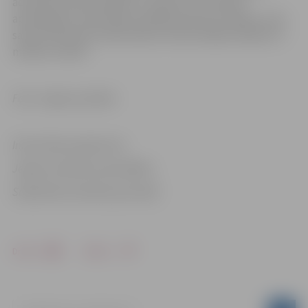
administratīvās izmaksas, uzņēmums ik mēnesi
apmaksāja no elektrības ražotāja saņemtos rēķinus, bet
saviem klientiem atbilstošās summas iekļāva rēķinā ar 3
mēnešu nobīdi.
Foto: Jelgavas pilsēta
Informācija sagatavota
Jelgavas pilsētas pašvaldības
Sabiedrisko attiecību pārvaldē
Drukāt
Dalīties