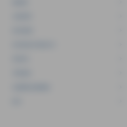
ĢIMENE
JAUNIEŠI
SATIKSME
SOCIĀLAIS ATBALSTS
SPORTS
TŪRISMS
UZŅĒMĒJDARBĪBA
NVO