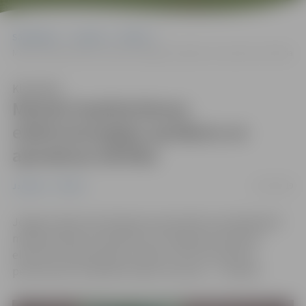
Sākumlapa
Jaunumi
Pilsēta
Mainās koplietošanas elektroenerģijas aprēķina un apmaksas kārtība
Klausīties
Mainās koplietošanas
elektroenerģijas aprēķina un
apmaksas kārtība
17/05/2019
Jaunumi
Pilsēta
Jelgavas Nekustamā īpašuma pārvaldes piestādītajā ik
mēneša rēķinā turpmāk būs arī sadaļa par patērēto
elektrību koplietošanas telpās. Līdz šim atskaites
periods šiem norēķiniem bija ceturksnis – 3 mēneši.