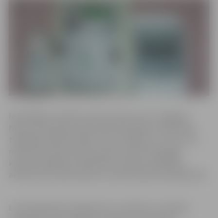
Iepriekšējo uzskaites veidu noteica tas, ka Jelgavas
Nekustamā īpašuma pārvalde sākotnēji no elektrības
tirgotāja saņēmām rēķinu reizi 3 mēnešos un arī tas, ka
manuāli veicamais darbu apjoms elektroenerģijas
komercskaitītāju nolasīšanā un maksas sadalīšanā
atbilstoši dzīvokļu īpašumu skaitam bija nesamērīgi liels.
Lai nepalielinātu pakalpojumu uzskaites un sadales