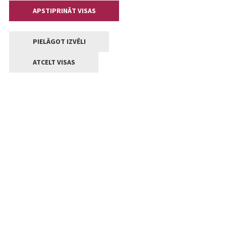
APSTIPRINĀT VISAS
PIELĀGOT IZVĒLI
ATCELT VISAS
Kontakti
Jelgavas valstpilsētas pašvaldība
Lielā iela 11, Jelgava, LV-3001
+371 63005522
pasts@jelgava.lv