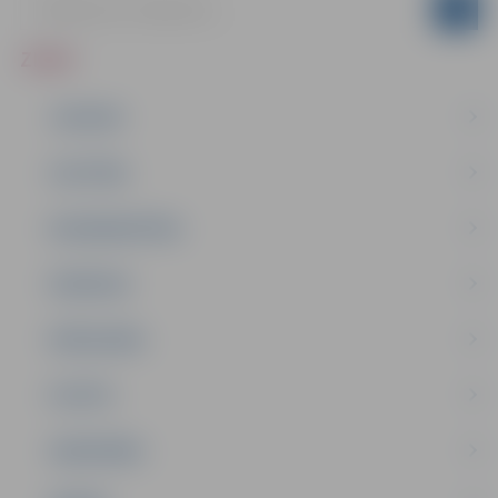
ZIŅAS
JAUNUMI
IZGLĪTĪBA
NODARBINĀTĪBA
PASĀKUMI
PAŠVALDĪBA
PILSĒTA
SABIEDRĪBA