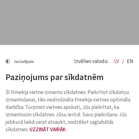
Izvēlies valodu:
LV
EN
Iestatījumi
Paziņojums par sīkdatnēm
Šī tīmekļa vietne izmanto sīkdatnes. Piekrītot sīkdatņu
izmantošanai, tiks nodrošināta tīmekļa vietnes optimāla
darbība. Turpinot vietnes apskati, Jūs piekrītat, ka
izmantosim sīkdatnes Jūsu ierīcē. Savu piekrišanu Jūs
jebkurā laikā varat atsaukt, nodzēšot saglabātās
sīkdatnes.
UZZINĀT VAIRĀK
.