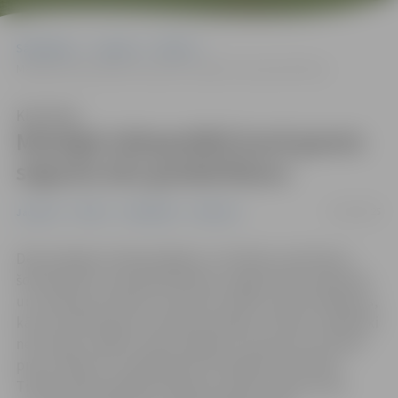
Sākumlapa
Jaunumi
Pilsēta
Mainīgie laikapstākļi kavē grants seguma ielu greiderēšanu
Klausīties
Mainīgie laikapstākļi kavē grants
seguma ielu greiderēšanu
14/10/2025
Jaunumi
Pilsēta
Sabiedrība
Satiksme
Dēļ mainīgiem laikapstākļiem un biežiem nokrišņiem
šobrīd grants ceļu greiderēšana ir apgrūtināta. Ilgstošas
un intensīvas lietavas izraisa ielu klātņu pārmitrināšanos,
kā rezultātā segums zaudē nestspēju un kļūst mehāniski
neizturīgs. Lūgums iedzīvotājiem ar sapratni izturēties
pret situāciju un iespējamām īslaicīgām neērtībām.
Tiklīdz laika apstākļi uzlabosies, grants seguma ielu