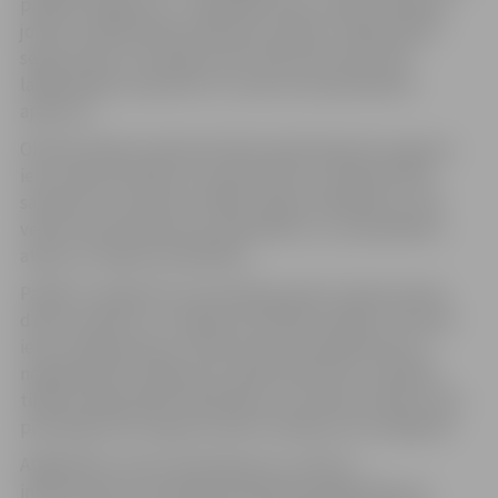
papildu bojājumus – padziļināt rises, veidot dubļainas
joslas vai apdraudēt satiksmes drošību. Tāpēc grants
seguma ielu uzturēšana tiek veikta tikai tad, kad
laikapstākļi ir piemēroti un ceļa virsma pietiekami
apžuvusi.
Oktobrī biežie nokrišņi būtiski ietekmē grants seguma
ielu stāvokli pilsētā. Lai nodrošinātu to piemērotību
satiksmei un novērstu tālāku seguma bojāšanos, tiek
veikta sistemātiska ielu apsekošana, un, ja apstākļi to
atļauj, arī seguma planēšana.
Pašlaik ir apsekotas visas pilsētas grants seguma ielas,
darbi ir pasūtīti, un daļa ielu Dobeles šosejas, Tērvetes
ielas, Dambja ielas un Kalnciema ceļa apkārtnē jau ir
nogreiderētas. Pārējo ielu sakārtošana tiks turpināta,
tiklīdz laikapstākļi stabilizēsies, jo nokrišņu laikā un pie
pārmērīgi mitra seguma darbu veikšana nav iespējama.
Atgādinām, ka par ceļa seguma un citām ar
infrastruktūru saistītām problēmām jelgavnieki var