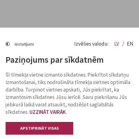
Izvēlies valodu:
LV
EN
Iestatījumi
Paziņojums par sīkdatnēm
Šī tīmekļa vietne izmanto sīkdatnes. Piekrītot sīkdatņu
izmantošanai, tiks nodrošināta tīmekļa vietnes optimāla
darbība. Turpinot vietnes apskati, Jūs piekrītat, ka
izmantosim sīkdatnes Jūsu ierīcē. Savu piekrišanu Jūs
jebkurā laikā varat atsaukt, nodzēšot saglabātās
sīkdatnes.
UZZINĀT VAIRĀK
.
APSTIPRINĀT VISAS