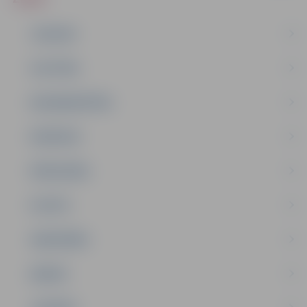
JAUNUMI
IZGLĪTĪBA
NODARBINĀTĪBA
PASĀKUMI
PAŠVALDĪBA
PILSĒTA
SABIEDRĪBA
ĢIMENE