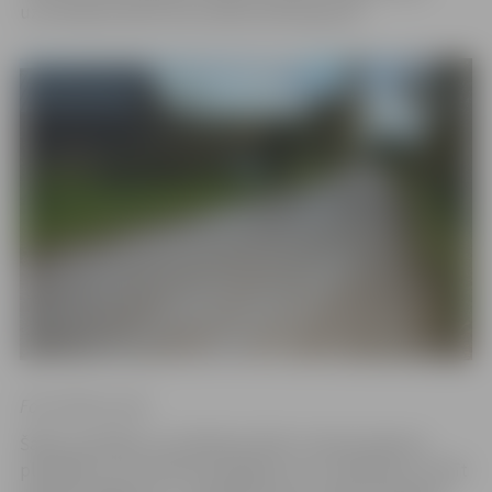
uzturēšanas darbi tiks atsākti pilnā apjomā.
Foto: Būriņu ceļš
Šādos apstākļos uzturēšanas darbi, tostarp seguma
planēšana, nav tehniski iespējami, jo to veikšana var radīt