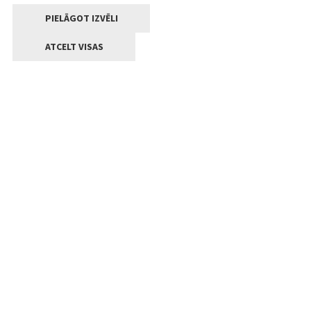
PIELĀGOT IZVĒLI
ATCELT VISAS
Kontakti
Jelgavas valstpilsētas pašvaldība
Lielā iela 11, Jelgava, LV-3001
+371 63005522
pasts@jelgava.lv
Klientu apkalpošana