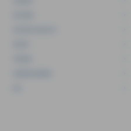
JAUNIEŠI
SATIKSME
SOCIĀLAIS ATBALSTS
SPORTS
TŪRISMS
UZŅĒMĒJDARBĪBA
NVO