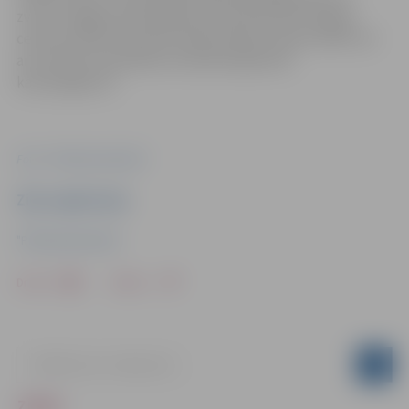
zvanīt Jelgavas pašvaldības operatīvās informācijas
centram (POIC) pa iedzīvotāju atbalsta tālruni 8787, kā
arī atzīmēt tās pilsētas interaktīvajā kartē
karte.jelgava.lv.
Foto: “Pilsētsaimniecība”
Ziņu sagatavoja
"Pilsētsaimniecība"
Drukāt
Dalīties
ZIŅAS