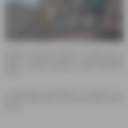
Svētdienās darba laiks nemainās un paliek tāds, kā
iepriekš – no pulksten 10 līdz 17. Izmaiņas darba laikā
veiktas, izvērtējot apmeklētāju plūsmu Informācijas
centrā.
Ja nepieciešama datortehnika un ir vajadzība veikt
izdruku, aicinām doties uz lasītavu darba dienu vakaros
pēc 18!