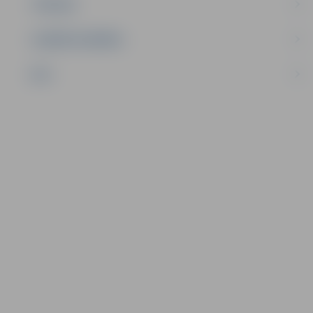
TŪRISMS
UZŅĒMĒJDARBĪBA
NVO