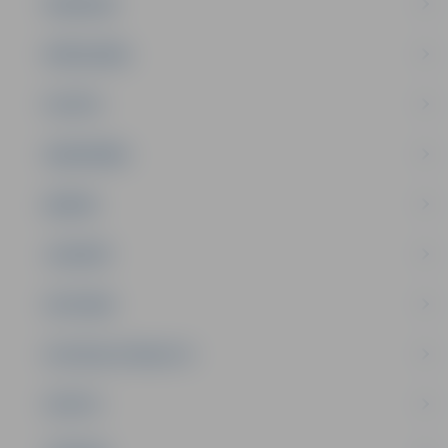
PASĀKUMI
PAŠVALDĪBA
PILSĒTA
SABIEDRĪBA
ĢIMENE
JAUNIEŠI
SATIKSME
SOCIĀLAIS ATBALSTS
SPORTS