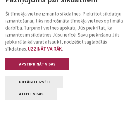
Šī tīmekļa vietne izmanto sīkdatnes. Piekrītot sīkdatņu
izmantošanai, tiks nodrošināta tīmekļa vietnes optimāla
darbība. Turpinot vietnes apskati, Jūs piekrītat, ka
izmantosim sīkdatnes Jūsu ierīcē. Savu piekrišanu Jūs
jebkurā laikā varat atsaukt, nodzēšot saglabātās
sīkdatnes.
UZZINĀT VAIRĀK
.
APSTIPRINĀT VISAS
PIELĀGOT IZVĒLI
ATCELT VISAS