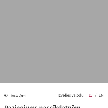
Izvēlies valodu:
LV
EN
Iestatījumi
Paziņojums par sīkdatnēm