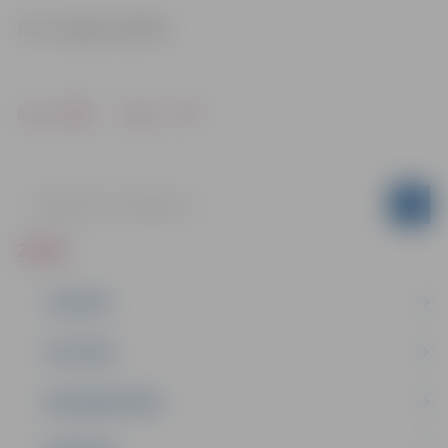
Foto: Jelgavas pilsēta
Drukāt
Dalīties
ZIŅAS
JAUNUMI
IZGLĪTĪBA
NODARBINĀTĪBA