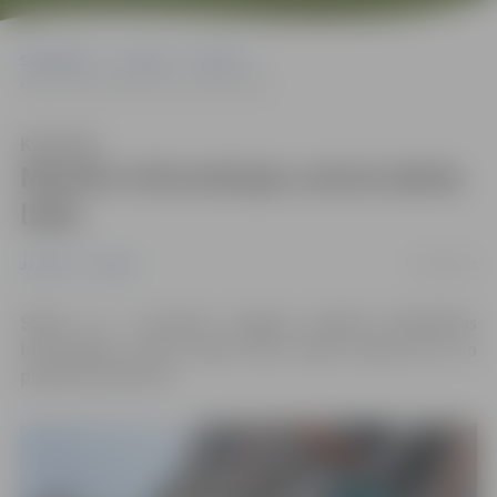
Sākumlapa
Jaunumi
Pilsēta
Mainīts Informācijas centra darba laiks
Klausīties
Mainīts Informācijas centra darba
laiks
24/10/2019
Jaunumi
Pilsēta
Sākot ar 1. novembri Jelgavas pilsētas bibliotēkas
Informācijas centra darba laiks darba dienās būs no
pulksten 10 līdz 18.