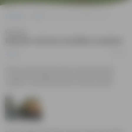
Sākumlapa
Jaunumi
Mainīts vilcienu kustības saraksts
Klausīties
Mainīts vilcienu kustības saraksts
08/05/2009
Jaunumi
Olaines stacijā paredzēto sliežu remontdarbu dēļ no
11.maija līdz 15.maijam noteiktas būtiskas izmaiņas
Jelgavas virziena elektrovilcienu kustības sarakstā.