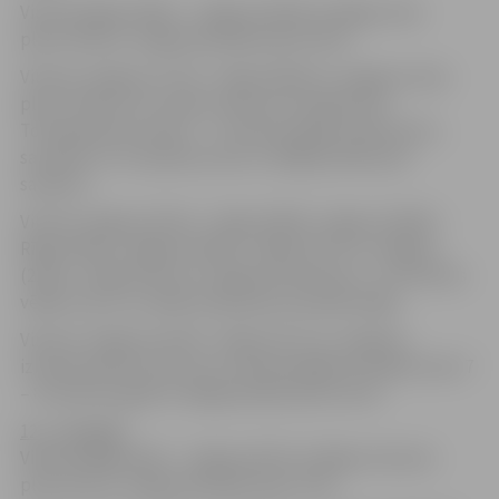
Vilciens Rīga (19:36) – Jelgava (20:25) no Rīgas aties
plkst.19:26 un Jelgavā pienāks plkst.20:15.
Vilciens Jelgava (17:15) – Rīga (18:04) no Jelgavas aties
plkst.17:08, arī no visām maršruta stacijām līdz
Torņakalnam kursēs 5 – 7 minūtes agrāk nekā ierasts,
savukārt no Torņakalna aties un Rīgā pienāks pēc
saraksta.
Vilcieni Jelgava (18:11) – Rīga (19:00), Jelgava (18:46) –
Rīga (19:35), Jelgava (20:38) – Rīga (21:27) un Jelgava
(22:22) – Rīga (23:11) no Jelgavas izbrauks 4 – 22 minūtes
vēlāk, līdz ar to vēlāk nekā parasti pienāks Rīgā.
Vilciens Jelgava (21:28) – Rīga (22:17) no Jelgavas
izbrauks plkst.21:20, arī no visām pārējām stacijām aties 7
– 8 minūtes agrāk un Rīgā pienāks plkst.22:10.
12. – 15.maijā:
Vilciens Rīga (6:10) – Jelgava (6:57) no Rīgas izbrauks
plkst.6:18 un Jelgavā pienāks plkst.7:06.