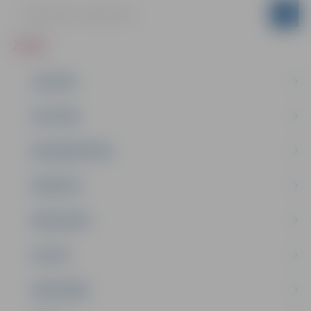
ZIŅAS
JAUNUMI
IZGLĪTĪBA
NODARBINĀTĪBA
PASĀKUMI
PAŠVALDĪBA
PILSĒTA
SABIEDRĪBA