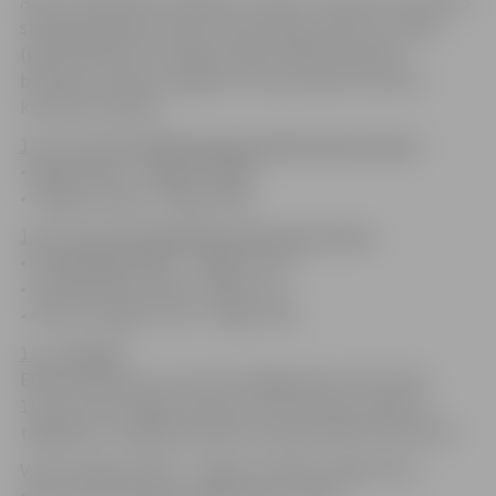
Akciju sabiedrība “Pasažieru vilciens” informē, ka Olaines
stacijā paredzēto sliežu remontdarbu dēļ no 11.maija
(plkst.8:30) līdz 15.maijam (plkst.16:45) noteiktas
būtiskas izmaiņas Jelgavas virziena elektrovilcienu
kustības sarakstā.
11., 12., 13. un 14.maijā nekursēs šādi vakara vilcieni:
• Rīga (18:10) – Jelgava (18:59)
• Jelgava (19:16) – Rīga (20:05)
12., 13., 14. un 15.maijā būs atcelti rīta vilcieni:
• Nr.6705 Rīga (6:28) – Jelgava (7:17)
• Nr.6706 Olaine (6:44) – Rīga (7:11)
• Nr.6712 Jelgava (7:10) – Rīga (7:59)
11. – 15.maijā:
Elektrovilcieni, kuri kursē no Rīgas plkst. 9:25, 10:32,
11:30, 15:19 no Rīgas izbrauks 10-30 minūtes vēlāk un
tādējādi arī Jelgavā pienāks attiecīgi vēlāk nekā ierasts.
Vilciens Rīga (13:29) – Jelgava (14:18) no Rīgas aties