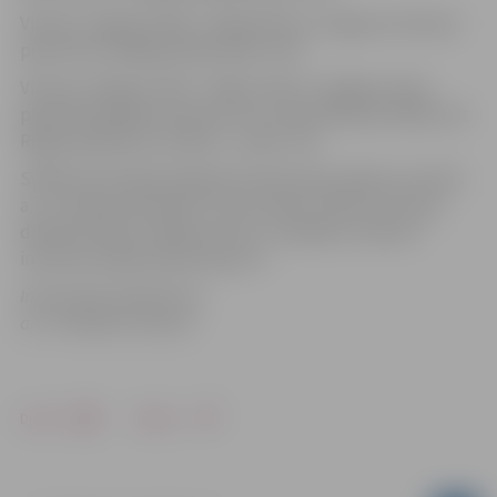
Vilciens Jelgava (5:58) – Rīga (6:47) no Jelgavas izbrauks
plkst.6:11un Rīgā pienāks plkst.7:00.
Vilciens Jelgava (7:03) – Rīga (7:43) no Jelgavas aties
plkst.6:54, agrāk izbrauks arī no Cukurfabrikas (6:59), bet
Rīgā pienāks pēc saraksta – plkst.7:43.
Sīkāka informācija pieejama dzelzceļa stacijās, pa valsts
a/s „Latvijas dzelzceļš” uzziņu tālruni 1181, pa uzziņu
dienesta tālruni 1188, kā arī a/s „Pasažieru vilciens”
interneta mājas lapā www.pv.lv.
Informācija sagatavota
a/s “Pasažieru vilciens”
Drukāt
Dalīties