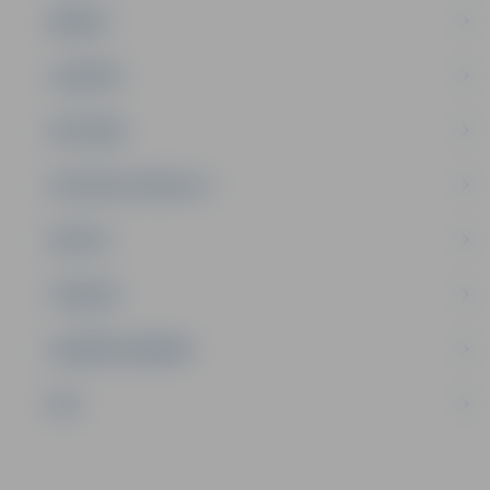
ĢIMENE
JAUNIEŠI
SATIKSME
SOCIĀLAIS ATBALSTS
SPORTS
TŪRISMS
UZŅĒMĒJDARBĪBA
NVO