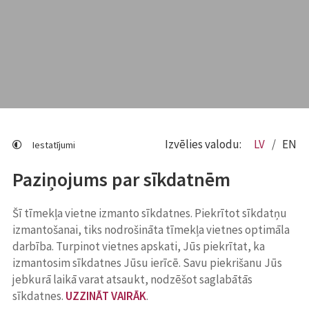
Izvēlies valodu:
LV
EN
Iestatījumi
Paziņojums par sīkdatnēm
Šī tīmekļa vietne izmanto sīkdatnes. Piekrītot sīkdatņu
izmantošanai, tiks nodrošināta tīmekļa vietnes optimāla
darbība. Turpinot vietnes apskati, Jūs piekrītat, ka
izmantosim sīkdatnes Jūsu ierīcē. Savu piekrišanu Jūs
jebkurā laikā varat atsaukt, nodzēšot saglabātās
sīkdatnes.
UZZINĀT VAIRĀK
.