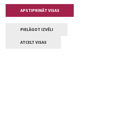
APSTIPRINĀT VISAS
PIELĀGOT IZVĒLI
ATCELT VISAS
Kontakti
Jelgavas valstpilsētas pašvaldība
Lielā iela 11, Jelgava, LV-3001
+371 63005522