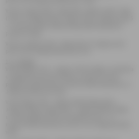
plkst.13:14 (Jelgavā pienāks plkst. 14:03).
Vilcieni Jelgava (8:50) – Rīga (9:39), Jelgava (12:38) – Rīga
(13:27) un Jelgava (16:34) – Rīga (17:23) no Jelgavas aties 5
– 27 minūtes vēlāk, tādēļ attiecīgi vēlāk nekā parasti
pienāks arī Rīgā.
Vilciens Jelgava (14:42) – Rīga (15:31) no Jelgavas aties
plkst.14:24 un Rīgā pienāks plkst.15:14.
11. – 14.maijā:
Vilciens Rīga (17:10) – Jelgava (17:59) no Rīgas, Torņakalna
un Atgāzenes aties pēc saraksta, savukārt no visām
pārējām stacijām kursēs 2 minūtes vēlāk nekā parasti un
Jelgavā pienāks plkst.18:01.
Vilcieni Rīga (17:40) – Jelgava (18:29), Rīga (21:20) –
Jelgava (22:09) un Rīga (22:20) – Jelgava (23:09) no Rīgas
un visām pārējām maršruta stacijām kursēs 3 – 14
minūtes vēlāk nekā ierasts, līdz ar to arī Jelgavā pienāks
vēlāk.