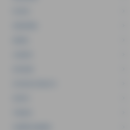
PILSĒTA
SABIEDRĪBA
ĢIMENE
JAUNIEŠI
SATIKSME
SOCIĀLAIS ATBALSTS
SPORTS
TŪRISMS
UZŅĒMĒJDARBĪBA