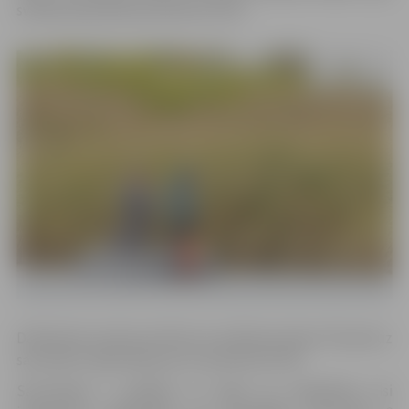
svēršana paredzēta pulksten 15:10.
Dalībnieki aicnāti pulcēties aiz airēšanas bāzes Pilssalā uz
sacensību reģistrāciju jau no pulksten 07:45.
Sacensības ir atklātas un tajās var piedalīties visi