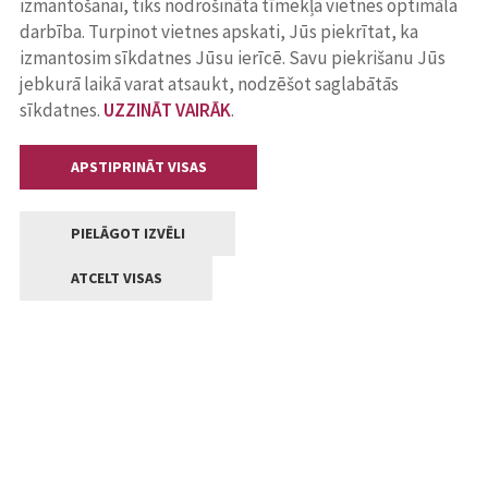
izmantošanai, tiks nodrošināta tīmekļa vietnes optimāla
darbība. Turpinot vietnes apskati, Jūs piekrītat, ka
izmantosim sīkdatnes Jūsu ierīcē. Savu piekrišanu Jūs
jebkurā laikā varat atsaukt, nodzēšot saglabātās
sīkdatnes.
UZZINĀT VAIRĀK
.
APSTIPRINĀT VISAS
PIELĀGOT IZVĒLI
ATCELT VISAS
Kontakti