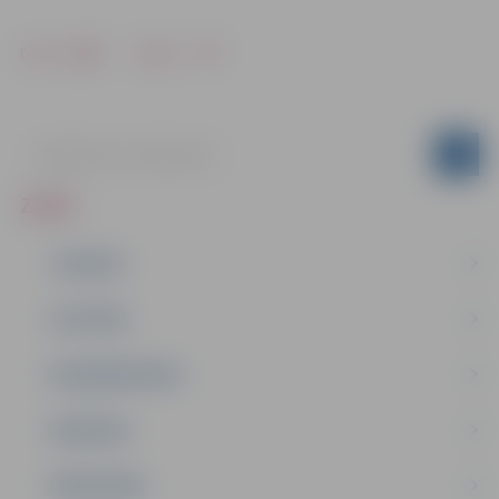
Drukāt
Dalīties
ZIŅAS
JAUNUMI
IZGLĪTĪBA
NODARBINĀTĪBA
PASĀKUMI
PAŠVALDĪBA