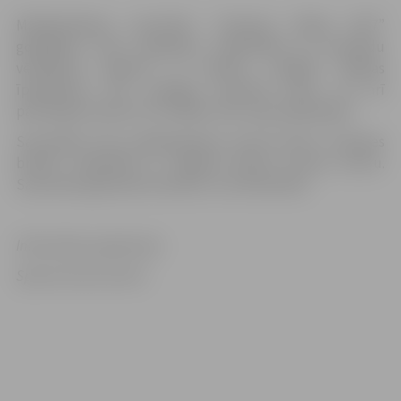
Makšķerēšanas sacensību “Lielupes līdaka 2017”
godalgoto vietu ieguvējus individuālā un komandu
vērtējumā apbalvo ar balvām. Lielākās līdakas
īpašniekam tiks pasiegta speciālā balva, kā arī
pārsteiguma balva citu lielāko zivju sugu ieguvējiem.
Sacensības rīko makšķerēšanas sporta klubs “Lielupes
brekši” sadarbībā ar Jelgavas Sporta servisa centru.
Sacensību galvenais tiesnesis Juris Kaminskis.
Informāciju sagatavoja
Sporta servisa centrs