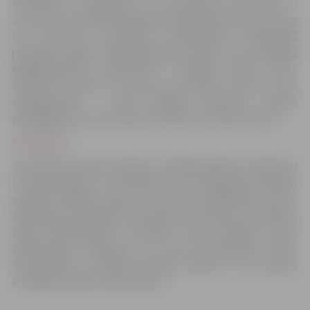
interesenti individuāli vai komandās
(komandā 2
sportisti)
. Sacensības dalībnieki netiek dalīti pēc vecuma
vai dzimuma. Sacensību dalībniekam reģistrācijā
jāuzrāda derīga makšķerēšanas atļauja, kas noteikta
Makšķerēšanas noteikumos. “Lielupes līdaka 2017”
Nolikums paredz, ka laivā var atrasties viens un divi
makšķernieki – laivā obligāti jāatrodas vienam
pilngadīgam, atļautas laivas ar motoru un bez motora.
NOLIKUMS
Sacensības notiek saskaņā ar “Makšķerēšanas noteikumi
LR ūdenstilpēs” un “Noteikumi par kuģošanas līdzekļu
satiksmi iekšējos ūdeņos”. Sacensību dalībnieks pats ir
atbildīgs par drošības noteikumu ievērošanu sacensību
laikā; dalībniekiem sacensību laikā aizliegts lietot
alkoholiskus dzērienus un citas apreibinošas vielas.
Sacensībām ir noteikta dalības maksa
(1. un 2.grupas
invalīdiem dalība ir bezmaksas).