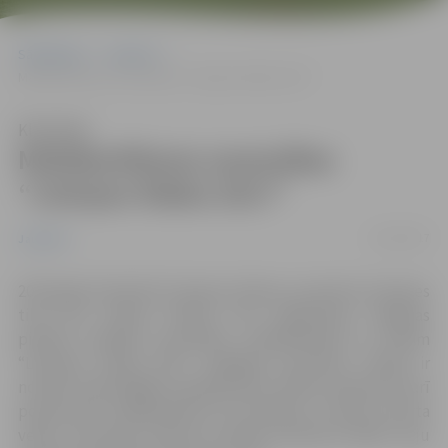
Sākumlapa
Jaunumi
Makšķerēšanas sacensības “Lielupes līdaka 2017”
Klausīties
Makšķerēšanas sacensības
“Lielupes līdaka 2017”
12/10/2017
Jaunumi
2017.gada 14.oktobrī Lielupes ūdeņos, posmā no Lielupes
tilta līdz Svētes ietekai, tiks organizētas Jelgavas
pilsētas atklātās sacensības makšķerēšanā no laivām
“Lielupes līdaka 2017”. Ikgadējo sacensību mērķis ir
noteikt veiksmīgāko makšķernieku līdaku ķeršanā, kā arī
popularizēt makšķerēšanu kā veselīgu un aktīvu sporta
veidu. Sacensību sākums sestdien pulksten 08:30, zivju