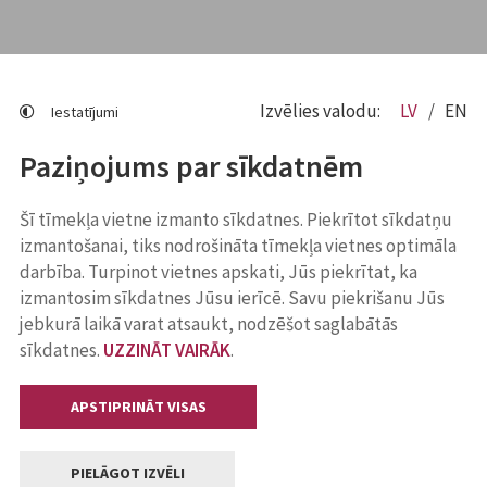
Izvēlies valodu:
LV
EN
Iestatījumi
Paziņojums par sīkdatnēm
Šī tīmekļa vietne izmanto sīkdatnes. Piekrītot sīkdatņu
izmantošanai, tiks nodrošināta tīmekļa vietnes optimāla
darbība. Turpinot vietnes apskati, Jūs piekrītat, ka
izmantosim sīkdatnes Jūsu ierīcē. Savu piekrišanu Jūs
jebkurā laikā varat atsaukt, nodzēšot saglabātās
sīkdatnes.
UZZINĀT VAIRĀK
.
APSTIPRINĀT VISAS
PIELĀGOT IZVĒLI