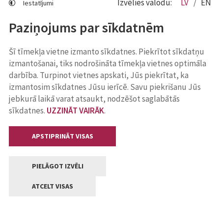
Izvēlies valodu:
LV
EN
Iestatījumi
Paziņojums par sīkdatnēm
Šī tīmekļa vietne izmanto sīkdatnes. Piekrītot sīkdatņu
izmantošanai, tiks nodrošināta tīmekļa vietnes optimāla
darbība. Turpinot vietnes apskati, Jūs piekrītat, ka
izmantosim sīkdatnes Jūsu ierīcē. Savu piekrišanu Jūs
jebkurā laikā varat atsaukt, nodzēšot saglabātās
sīkdatnes.
UZZINĀT VAIRĀK
.
APSTIPRINĀT VISAS
PIELĀGOT IZVĒLI
ATCELT VISAS