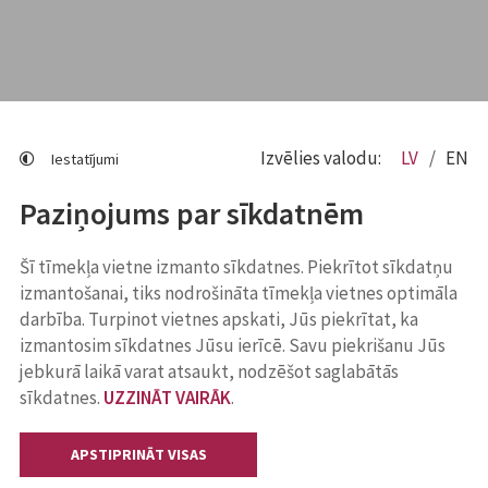
Izvēlies valodu:
LV
EN
Iestatījumi
Paziņojums par sīkdatnēm
Šī tīmekļa vietne izmanto sīkdatnes. Piekrītot sīkdatņu
izmantošanai, tiks nodrošināta tīmekļa vietnes optimāla
darbība. Turpinot vietnes apskati, Jūs piekrītat, ka
izmantosim sīkdatnes Jūsu ierīcē. Savu piekrišanu Jūs
jebkurā laikā varat atsaukt, nodzēšot saglabātās
sīkdatnes.
UZZINĀT VAIRĀK
.
APSTIPRINĀT VISAS