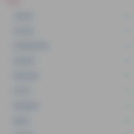
ZIŅAS
JAUNUMI
IZGLĪTĪBA
NODARBINĀTĪBA
PASĀKUMI
PAŠVALDĪBA
PILSĒTA
SABIEDRĪBA
ĢIMENE