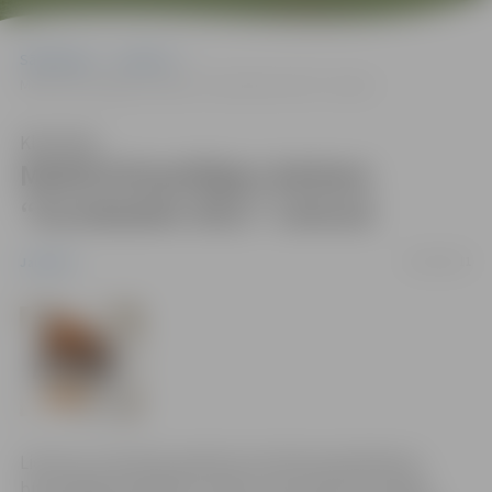
Sākumlapa
Jaunumi
Meklē brīvprātīgos darbam “Eurobasket 2011” Lietuvā
Klausīties
Meklē brīvprātīgos darbam
“Eurobasket 2011” Lietuvā
16/02/2011
Jaunumi
Lietuvas Jaunatnes padome izsludina pieteikšanos
brīvprātīgo kandidātu vietām, kas iesaistīsies šogad