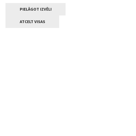
PIELĀGOT IZVĒLI
ATCELT VISAS
Kontakti
Jelgavas valstpilsētas pašvaldība
Lielā iela 11, Jelgava, LV-3001
+371 63005522
pasts@jelgava.lv
Klientu apkalpošana