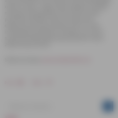
aicina pieteikties visus interesentus līdz š.g.
25.martam
rakstot uz epastu
.
Angļu valodas zināšanas un spēcīga
motivācija ir pamatprasības, pēc kurām tiks veikta
pieteikušos kandidātu atlase. Līdz aprīļa vidum
organizatori personiski sazināsies ar katru no atlasi
izturējušajiem kandidātiem, lai ielūgtu tos uz pirmo
topošo brīvprātīgo sagatavošanai paredzēto treniņu
29.aprīlī Kauņā, Lietuvā.
Sīkāka informācija:
www.eurobasket2011.com
Drukāt
Dalīties