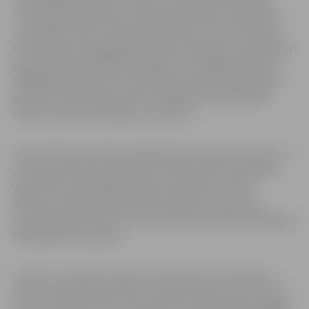
rudenī plānotā Eiropas vīriešu basketbola čempionāta
„EuroBasket 2011” organizēšanā Lietuvā. Lai veiksmīgi
tiktu galā ar vērienīga pasākuma īstenošanu, organizatori
paredz iesaistīt 1600 brīvprātīgos no dažādām valstīm,
tādējādi piedāvājot arī Jelgavas jauniešiem iespēju gūt
pieredzi savām interesēm un spējām piemērotākajā
darbā no plaša piedāvājumu spektra.
Lietuvā Eiropas vīriešu basketbola čempionāts notiks no
31.augusta līdz 18.septembrim sešās Lietuvas pilsētās:
Viļņā, Kauņā, Klaipēdā, Šauļos, Paņevežā un Alitā.
Plānots, ka šī gada čempionāts kļūs par pirmo savā
pastāvēšanās vēsturē, kurā sacentīsies 24 Eiropas labākās
basketbola komandas.
Lietuvas Jaunatnes padome ir galvenais “EuroBasket
2011” brīvprātīgo atlases procesa koordinators un laipni