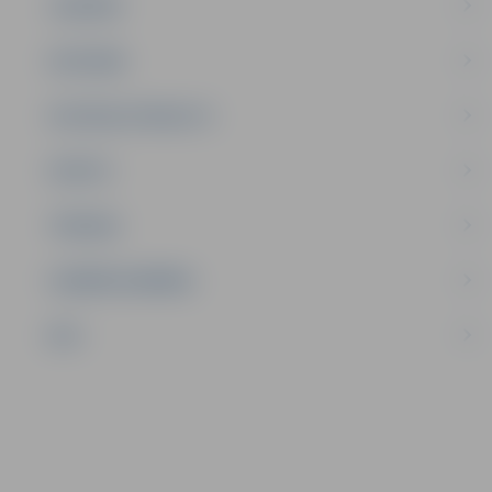
JAUNIEŠI
SATIKSME
SOCIĀLAIS ATBALSTS
SPORTS
TŪRISMS
UZŅĒMĒJDARBĪBA
NVO