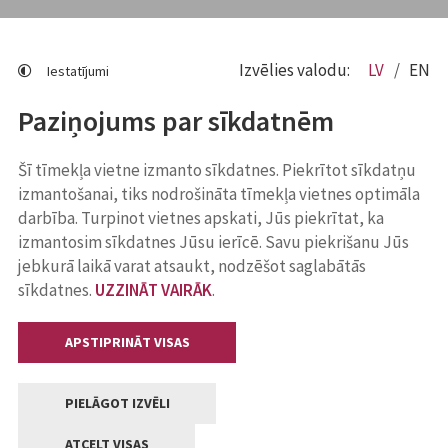
Izvēlies valodu:
LV
EN
Iestatījumi
Paziņojums par sīkdatnēm
Šī tīmekļa vietne izmanto sīkdatnes. Piekrītot sīkdatņu
izmantošanai, tiks nodrošināta tīmekļa vietnes optimāla
darbība. Turpinot vietnes apskati, Jūs piekrītat, ka
izmantosim sīkdatnes Jūsu ierīcē. Savu piekrišanu Jūs
jebkurā laikā varat atsaukt, nodzēšot saglabātās
sīkdatnes.
UZZINĀT VAIRĀK
.
APSTIPRINĀT VISAS
PIELĀGOT IZVĒLI
ATCELT VISAS