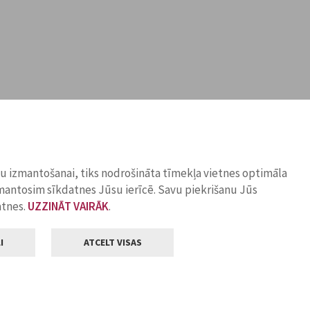
ņu izmantošanai, tiks nodrošināta tīmekļa vietnes optimāla
zmantosim sīkdatnes Jūsu ierīcē. Savu piekrišanu Jūs
atnes.
UZZINĀT VAIRĀK
.
I
ATCELT VISAS