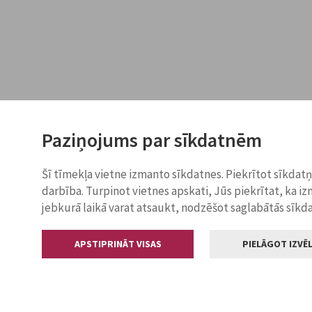
Paziņojums par sīkdatnēm
Šī tīmekļa vietne izmanto sīkdatnes. Piekrītot sīkdat
darbība. Turpinot vietnes apskati, Jūs piekrītat, ka i
jebkurā laikā varat atsaukt, nodzēšot saglabātās sīkd
APSTIPRINĀT VISAS
PIELĀGOT IZVĒL