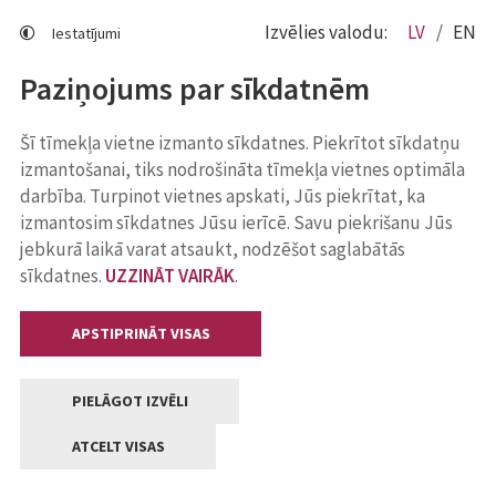
Izvēlies valodu:
LV
EN
Iestatījumi
Paziņojums par sīkdatnēm
Šī tīmekļa vietne izmanto sīkdatnes. Piekrītot sīkdatņu
izmantošanai, tiks nodrošināta tīmekļa vietnes optimāla
darbība. Turpinot vietnes apskati, Jūs piekrītat, ka
izmantosim sīkdatnes Jūsu ierīcē. Savu piekrišanu Jūs
jebkurā laikā varat atsaukt, nodzēšot saglabātās
sīkdatnes.
UZZINĀT VAIRĀK
.
APSTIPRINĀT VISAS
PIELĀGOT IZVĒLI
ATCELT VISAS