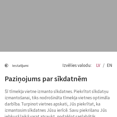
Izvēlies valodu:
LV
EN
Iestatījumi
Paziņojums par sīkdatnēm
Šī tīmekļa vietne izmanto sīkdatnes. Piekrītot sīkdatņu
izmantošanai, tiks nodrošināta tīmekļa vietnes optimāla
darbība. Turpinot vietnes apskati, Jūs piekrītat, ka
izmantosim sīkdatnes Jūsu ierīcē. Savu piekrišanu Jūs
jebkurā laikā varat atsaukt, nodzēšot saglabātās