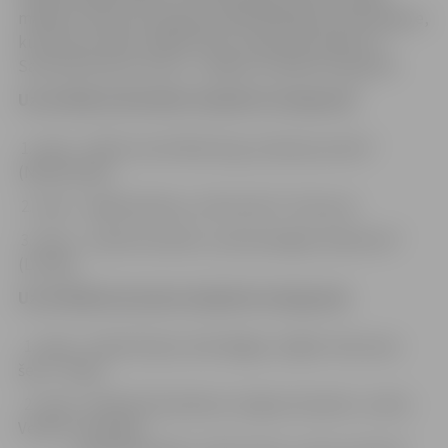
mākslas nozares komisijas priekšsēdētāja Astrīda Rogule,
kultūras žurnāla „Māksla Pluss” galvenā redaktore
Sanita Bučiniece atzina – labākos izvēlēties bija grūti.
Uzvarētāji individuālo skulptūru kategorijā
:
1. vieta – Edith van de Wetering „Kušanas punkts”
(Nīderlande)
2. vieta – Algirdas Bosas „Siltumnīca” (Lietuva)
3. vieta – Sandis Kondrāts „Aukstasinīgais (laikmets)”
(Latvija)
Uzvarētāji komandas skulptūru kategorijā:
1. vieta – Daniel Doyle, Alan Magee „Kāpēc mēs esam
šeit?” (Īrija)
2. vieta – Natalia Chystiakova, Evgeny Zavyalov „Ledus
Venēra” (Krievija)