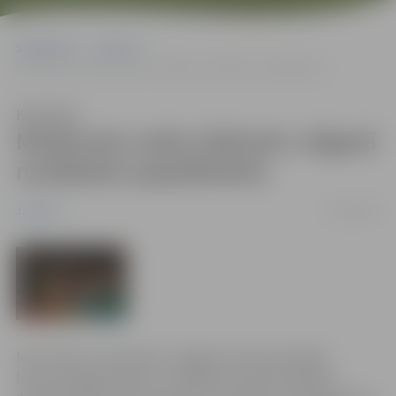
Sākumlapa
Jaunumi
Modernais Ledus laikmets Jelgavā noslēdzies (papildināts)
Klausīties
Modernais Ledus laikmets Jelgavā
noslēdzies (papildināts)
12/02/2007
Jaunumi
No 10. līdz 11. februārim Jelgavā, hercoga Jēkaba
laukumā jelgavniekus un pilsētas viesus priecēja 9.