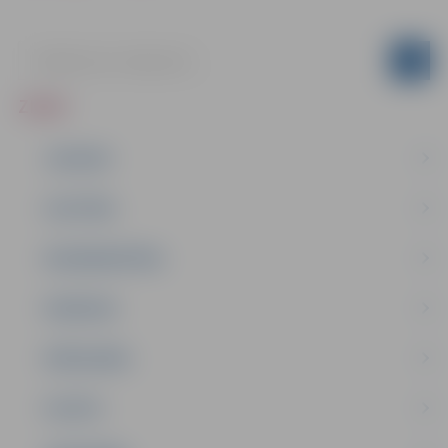
ZIŅAS
JAUNUMI
IZGLĪTĪBA
NODARBINĀTĪBA
PASĀKUMI
PAŠVALDĪBA
PILSĒTA