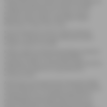
Starptautisko Ledus skulptūru festivāls, kam šogad tika
izvēlēta tēma Modernais Ledus laikmets. Festivālā
piedalījās 21 ledus skulptors no Latvijas, Lietuvas,
Igaunijas, Čehijas, Krievijas, Lielbritānijas, Dānijas,
Nīderlandes, Somijas, Čīles un Īrijas.
Kā informē aģentūras “Kultūra” direktors Mintauts
Buškevics, skulptūras hercoga Jēkaba laukumā būs
iespējams apskatīt arī šonedēļ.
Nedēļas nogalē festivāla gaitā apmeklētājus priecēja ne
vien ledus skultpūras, bet arī Latvijas Mākslas
akadēmijas audzēkņu izveidotās lielās sniega skulptūras,
plašā kultūras programma un uguņošanas šovs
sestdienas vakarā.
Apbalvošanas ceremonijā sestdien tika godināti labākie
mazo (individuālo), lielo (komandu) un sniega skulptūru
veidotāji. Žūrija, kuras sastāvā bija Jelgavas Domes
priekšsēdētāja vietnieks Aigars Rublis, profesors un
tēlnieks Aigars Bikše, Kultūrkapitāla fonda Vizuālās