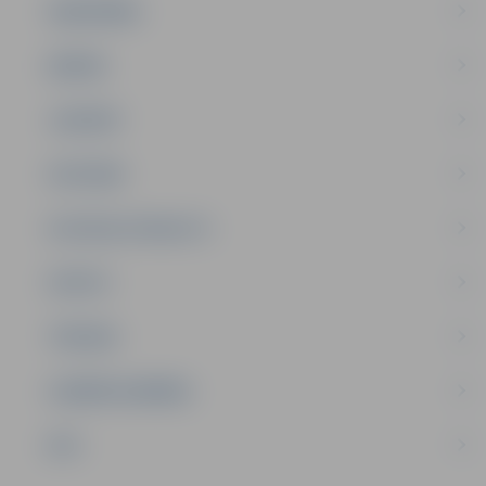
SABIEDRĪBA
ĢIMENE
JAUNIEŠI
SATIKSME
SOCIĀLAIS ATBALSTS
SPORTS
TŪRISMS
UZŅĒMĒJDARBĪBA
NVO