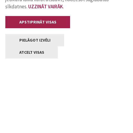
sīkdatnes.
UZZINĀT VAIRĀK
.
APSTIPRINĀT VISAS
PIELĀGOT IZVĒLI
ATCELT VISAS
Kontakti
Jelgavas valstpilsētas pašvaldība
Lielā iela 11, Jelgava, LV-3001