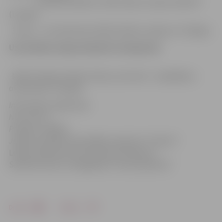
– Sandis Kondrāts, Uldis Zariņš „Latvju sieviete”
(Latvija)
3.vieta – Jan Fedorčak, Miloš Kubišta „Kaktuss” (Čehija)
Uzvarētājs sniega skulptūru kategorijā:
Matīss Kalniņš, Raitis Stiuka „Outcold – atsaldētais –
otmorozak” (Latvija)
Informāciju sagatavoja
Ivars Pirvics
Projektu vadītājs,
Jelgavas pilsētas pašvaldības aģentūra “Kultūra”
Ledus skulptūru foto konkursa nolikums
Saistītie resursi: fotogalerija “Top skulptūras”
Drukāt
Dalīties