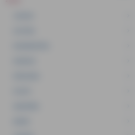
ZIŅAS
JAUNUMI
IZGLĪTĪBA
NODARBINĀTĪBA
PASĀKUMI
PAŠVALDĪBA
PILSĒTA
SABIEDRĪBA
ĢIMENE