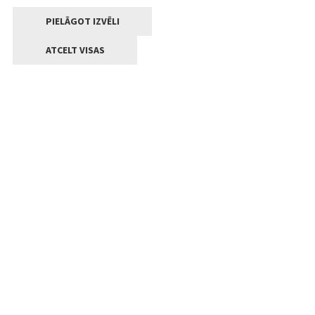
PIELĀGOT IZVĒLI
ATCELT VISAS
Kontakti
Jelgavas valstpilsētas pašvaldība
Lielā iela 11, Jelgava, LV-3001
+371 63005522
pasts@jelgava.lv
Klientu apkalpošana