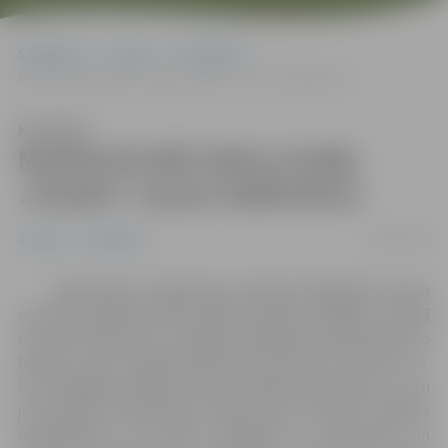
Sākumlapa
Jaunumi
Sabiedrība
Multikulturālā teātra studija „Pasaka” uzņem dalībniekus
Klausīties
Multikulturālā teātra studija
„Pasaka” uzņem dalībniekus
08/02/2019
Jaunumi
Sabiedrība
Sabiedrības integrācijas pārvalde 2019.gadā turpina
multikulturālās teātra studijas „Pasaka” darbību. Studijā
uzņem audzēkņus no Jelgavas izglītības iestādēm gan no
latviešu, gan mazākumtautību plūsmām vecumā no 5
līdz 12 gadiem. Dalībai teātra studijā aicinām gan tos, kuri
jau iepriekš darbojušies studijā, gan arī jaunos topošos
māksliniekus, kuri vēlas iepazīties ar interesanto un