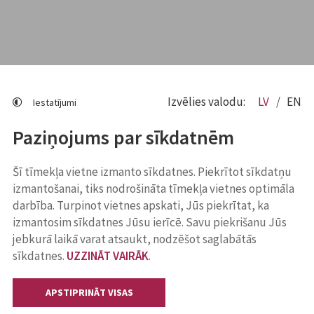
Izvēlies valodu:
LV
EN
Iestatījumi
Paziņojums par sīkdatnēm
Šī tīmekļa vietne izmanto sīkdatnes. Piekrītot sīkdatņu
izmantošanai, tiks nodrošināta tīmekļa vietnes optimāla
darbība. Turpinot vietnes apskati, Jūs piekrītat, ka
izmantosim sīkdatnes Jūsu ierīcē. Savu piekrišanu Jūs
jebkurā laikā varat atsaukt, nodzēšot saglabātās
sīkdatnes.
UZZINĀT VAIRĀK
.
APSTIPRINĀT VISAS