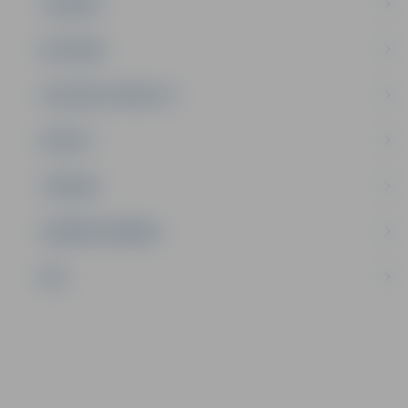
JAUNIEŠI
SATIKSME
SOCIĀLAIS ATBALSTS
SPORTS
TŪRISMS
UZŅĒMĒJDARBĪBA
NVO