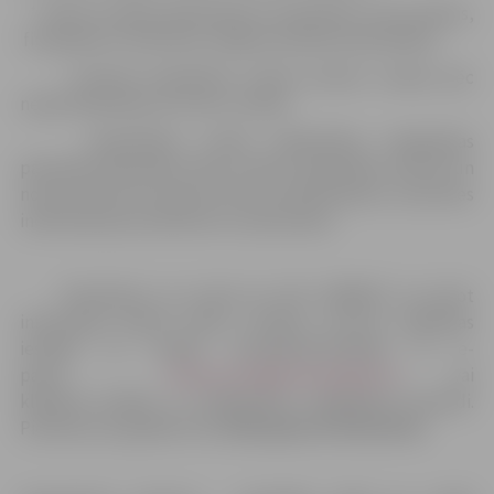
* teātra studijas dalībniekiem nodarbības ir bez maksas,
finansējumu nodrošina Jelgavas pilsētas pašvaldība;
* pamatā nodarbības notiek latviešu valodā, pēc
nepieciešamības arī krievu valodā.
Nodarbības notiek Sabiedrības integrācijas
pārvaldē (Skolotāju iela 8, 3.stāvs). Nodarbību datumi un
norises laiki tiks paziņoti katram dalībniekam, sazinoties
individuāli pēc pieteikumu saņemšanas.
Pieteikties var zvanot pa tālr.: 63005527 vai sūtot
informāciju (bērna vārds, uzvārds, vecums, izglītības
iestāde un vecāku kontaktinformācija) uz e-
pastu:
linda.vovere@dome.jelgava.lv
, vai
klātienē atnākot uz Sabiedrības integrācijas pārvaldi.
Pieteikumus gaidām līdz
2019.gada 25.februārim.