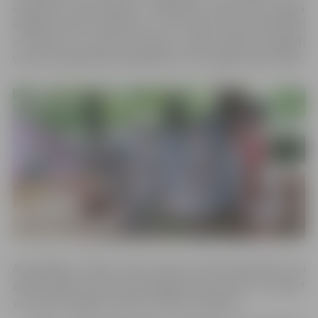
aizraujošo aktiermākslu. Nodarbību laikā bērni apgūs
dažādas teātra miniatūras, caur kurām tiks iepazīstināti
ar latviešu un cittautu kultūru, teātra mākslu, tādejādi
veicinot sabiedrības saliedētību caur kopīgu teātra spēli.
Apmeklējot studiju, bērni varēs ne tikai pilnveidot sevi
aktiermākslā, bet krievvalodīgie bērni varēs arī uzlabot
vai no jauna apgūt latviešu valodas zināšanas.