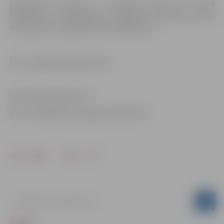
Organizatori informē – nodarbību laikā var notikt
filmēšana un fotografēšana. Uzņemtais materiāls var tikt
reproducēts un izplatīts bez ierobežojuma
.
Foto: Jelgavas pilsētas arhīvs
Informācija sagatavota
JPPI “Sabiedrības integrācijas pārvalde”
Drukāt
Dalīties