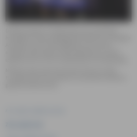
Dejotāju sniegumu vērtēja žūrija, kuras sastāvā bija
horeogrāfe un deju pedagoģe Edīte Ābeltiņa, horeogrāfe
Anastasija Jasvina, Valsts izglītības satura centra
mūsdienu deju eksperte Elīna Gaitjukeviča un Valsts
izglītības satura centra vecākā eksperte Ilze Blauberga.
Mūsdienu deju repertuāra atlases konkursi Latvijā
turpināsies līdz 28. novembrim, lai novērtētu kolektīvu
gatavību lielkoncertam.
Foto: Jelgavas Izglītības pārvalde
Ziņu sagatavoja