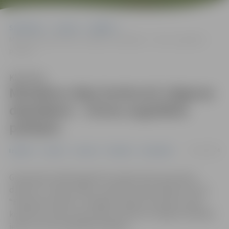
Sākumlapa
Jaunumi
Izglītība
Mūsdienu deju konkursā Jelgavas dejotājiem – četras augstākās
pakāpes
Klausīties
Mūsdienu deju konkursā Jelgavas
dejotājiem – četras augstākās
pakāpes
12/11/2024
Izglītība
Jaunieši
Jaunumi
Pasākumi
Sabiedrība
Gatavojoties 2025. gada XIII Latvijas skolu jaunatnes
dziesmu un deju svētku mūsdienu deju lielkoncertam
“Kastaņa puslode”, Zemgales reģiona mūsdienu deju
kolektīvu repertuāra atlases konkursā Jelgavas dejotāji
ieguva četras augstākās pakāpes.