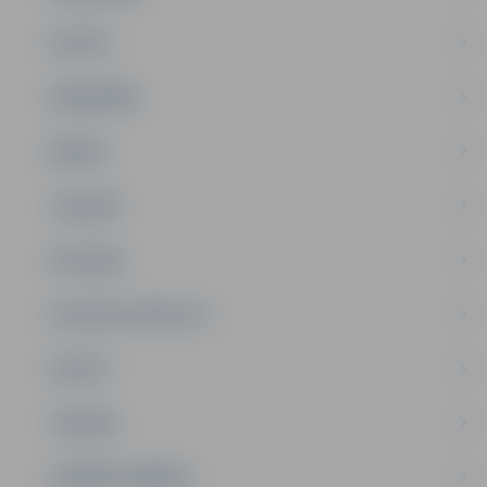
PILSĒTA
SABIEDRĪBA
ĢIMENE
JAUNIEŠI
SATIKSME
SOCIĀLAIS ATBALSTS
SPORTS
TŪRISMS
UZŅĒMĒJDARBĪBA