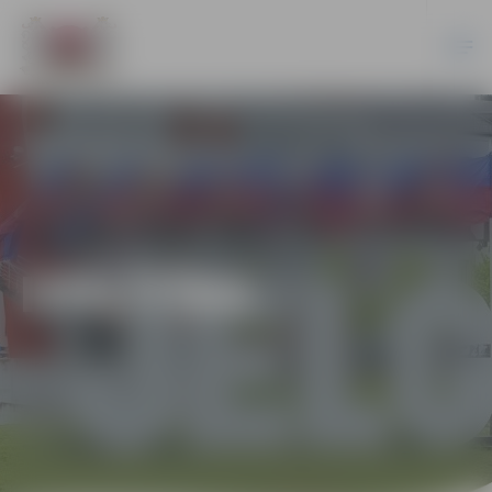
IZGLĪTĪBA