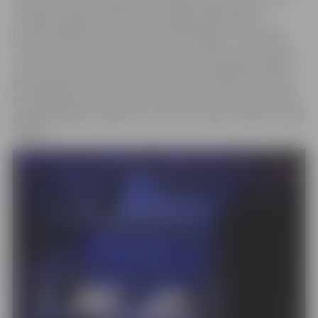
mūsdienu deju kolektīviem. Jelgavu pārstāvēja
profesionālās ievirzes deju skola “Benefice”, iestādes
“Kultūra” mūsdienu deju studija “Intriga” un jaunrades
nama “Junda” deju studija “Intence”. Zemgales reģionu
pārstāvēja arī Jūrmalas deju studija “Virziens”, Tukuma
profesionālās ievirzes deju skola “Demo”, Mārupes Valsts
ģimnāzijas deju kolektīvs un Talsu mūsdienu deju studija
“Elfas”.