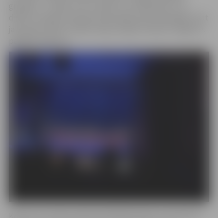
grupās 5.–7. klase un 8.–9. klase. Trīs “Benefices” un
divām “Intrigas” grupām tika piešķirta pirmā pakāpe, bet
jaunrades nama “Junda” deju studija “Intence” ieguva 2.
pakāpes diplomu.
Konkurss pulcēja vairāk nekā 400 dejotāju no septiņiem