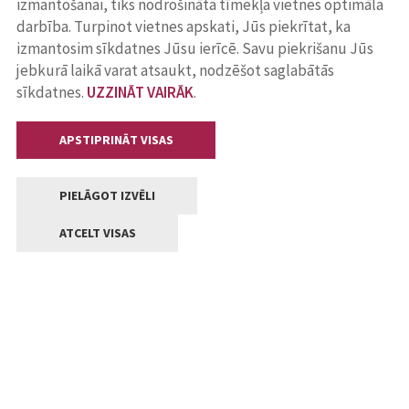
izmantošanai, tiks nodrošināta tīmekļa vietnes optimāla
darbība. Turpinot vietnes apskati, Jūs piekrītat, ka
izmantosim sīkdatnes Jūsu ierīcē. Savu piekrišanu Jūs
jebkurā laikā varat atsaukt, nodzēšot saglabātās
sīkdatnes.
UZZINĀT VAIRĀK
.
APSTIPRINĀT VISAS
PIELĀGOT IZVĒLI
ATCELT VISAS
Kontakti