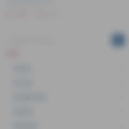
Jelgavas Izglītības pārvalde
Drukāt
Dalīties
ZIŅAS
JAUNUMI
IZGLĪTĪBA
NODARBINĀTĪBA
PASĀKUMI
PAŠVALDĪBA