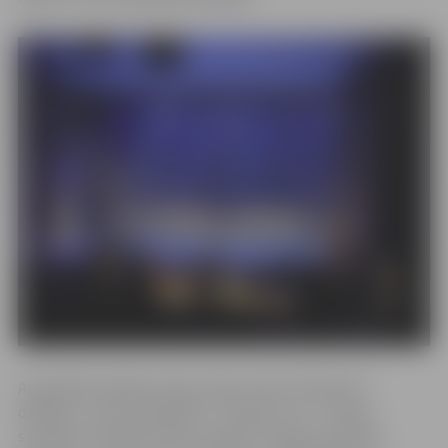
Augstākās pakāpes ieguva deju skolas “Benefice”
dejotāji – vecuma grupās 3.–4. klase un 5.–7. klase,
savukārt mūsdienu deju studijas “Intriga” dejotāji –