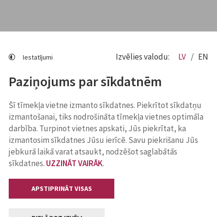
Izvēlies valodu:
LV
EN
Iestatījumi
Paziņojums par sīkdatnēm
Šī tīmekļa vietne izmanto sīkdatnes. Piekrītot sīkdatņu
izmantošanai, tiks nodrošināta tīmekļa vietnes optimāla
darbība. Turpinot vietnes apskati, Jūs piekrītat, ka
izmantosim sīkdatnes Jūsu ierīcē. Savu piekrišanu Jūs
jebkurā laikā varat atsaukt, nodzēšot saglabātās
sīkdatnes.
UZZINĀT VAIRĀK
.
APSTIPRINĀT VISAS