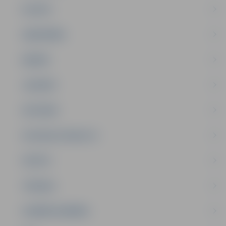
PILSĒTA
SABIEDRĪBA
ĢIMENE
JAUNIEŠI
SATIKSME
SOCIĀLAIS ATBALSTS
SPORTS
TŪRISMS
UZŅĒMĒJDARBĪBA