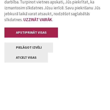
darbība. Turpinot vietnes apskati, Jūs piekrītat, ka
izmantosim sīkdatnes Jūsu ierīcē. Savu piekrišanu Jūs
jebkurā laikā varat atsaukt, nodzēšot saglabātās
sīkdatnes.
UZZINĀT VAIRĀK
.
APSTIPRINĀT VISAS
PIELĀGOT IZVĒLI
ATCELT VISAS
Kontakti