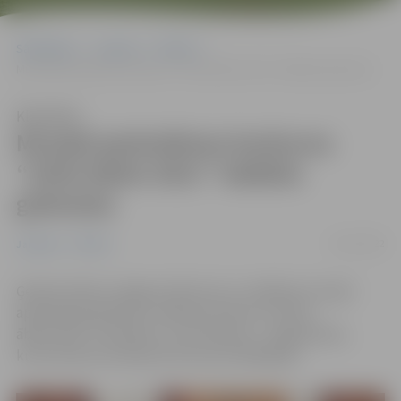
Sākumlapa
Jaunumi
Pilsēta
Muzejā apskatāmas konkursa “Zelta ābele 2021” labākās grāmatas
Klausīties
Muzejā apskatāmas konkursa
“Zelta ābele 2021” labākās
grāmatas
10/11/2022
Jaunumi
Pilsēta
Ģederta Eliasa Jelgavas Vēstures un mākslas muzejā
apskatāmas grāmatu mākslas konkursa “Zelta
ābele 2021” laureātes un nominantes – 40 grāmatas,
kuras konkursa žūrija atzinusi par labākajām.