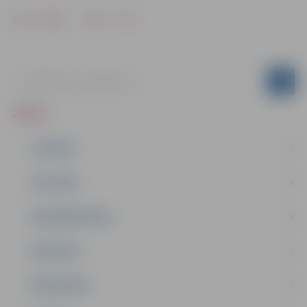
Drukāt
Dalīties
ZIŅAS
JAUNUMI
IZGLĪTĪBA
NODARBINĀTĪBA
PASĀKUMI
PAŠVALDĪBA