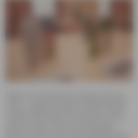
Šogad Latvijas Grāmatizdevēju asociācija uzsāka jaunu
iniciatīvu – iepazīstināt ar gada skaistākajām grāmatām
lasītājus, poligrāfijas speciālistus un grāmatu mākslas
cienītājus arī ārpus Rīgas. Līdz 30. decembrim izstāde ir
apskatāma Jelgavā – tieši šeit veiksmīgi darbojas
grāmatu izdevēju iecienītā “Jelgavas tipogrāfija”, kurā