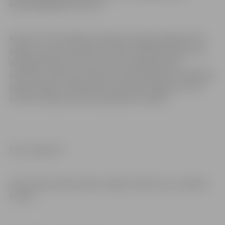
iepriekšējā gada konkursā.
Konkursa “Zelta ābele” pamatā ir ideja par grāmatu kā
daudzu nozaru speciālistu veidotu mākslas darbu, kas
atklāj grāmatas satura un formas māksliniecisko
veselumu. Konkursa mērķis ir veicināt grāmatu izdošanas
profesionālā un mākslinieciskā līmeņa izaugsmi, kā arī
attīstīt lasītāju izpratni par grāmatu mākslu.
Foto: Jelgava.lv
Informācija: Ģederta Eliasa Jelgavas Vēstures un mākslas
muzejs