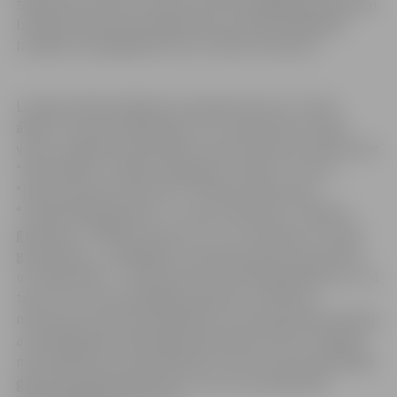
tapuši 67 procenti no konkursam iesniegtajām grāmatām.
Izstādē eksponētas 40 grāmatas astoņās kategorijās.
Izstādes scenogrāfijas autors ir Reinis Suhanovs.
Latvijas Grāmatizdevēju asociācija konkursu “Zelta
ābele” rīko kopš 1993. gada. Tas ir atjaunotās Latvijas
valsts senākais profesionālo nozaru konkurss. Konkursam
“Zelta ābele” ir šādas kategorijas: “Dzeja”, “Proza”,
“Dokumentālie izdevumi”, “Grāmatas bērniem”,
“Zinātniskās grāmatas”, “Uzziņu literatūra”, “Mācību
grāmatas”, “Mākslas izdevumi” un “Fotoalbumi”. Katrā
grupā žūrija – poligrāfijas un grafiskā dizaina speciālisti
un mākslinieki – nosaka piecas nominētās grāmatas un no
tām izvirza vienu godalgoto grāmatu. Atbilstoši
nolikumam konkursā piedalās visi Latvijas grāmatizdevēji
ar kārtējā gadā iznākušajām grāmatām, kam ir oriģināla
noformējuma pirmpublicējums, kā arī ar tām iepriekšējā
gadā izdotajām grāmatām, kuras nav piedalījušās