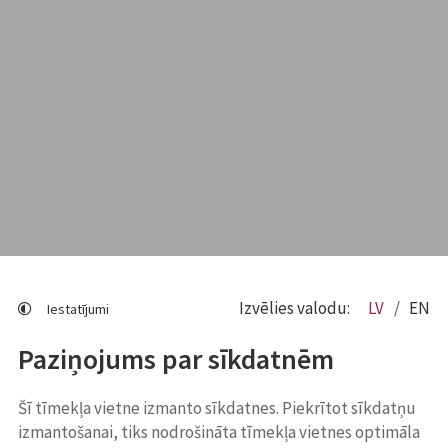
Izvēlies valodu:
LV
EN
Iestatījumi
Paziņojums par sīkdatnēm
Šī tīmekļa vietne izmanto sīkdatnes. Piekrītot sīkdatņu
izmantošanai, tiks nodrošināta tīmekļa vietnes optimāla