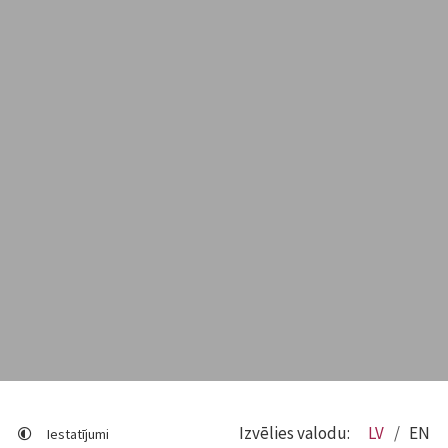
Izvēlies valodu:
LV
EN
Iestatījumi