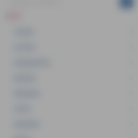
ZIŅAS
JAUNUMI
IZGLĪTĪBA
NODARBINĀTĪBA
PASĀKUMI
PAŠVALDĪBA
PILSĒTA
SABIEDRĪBA