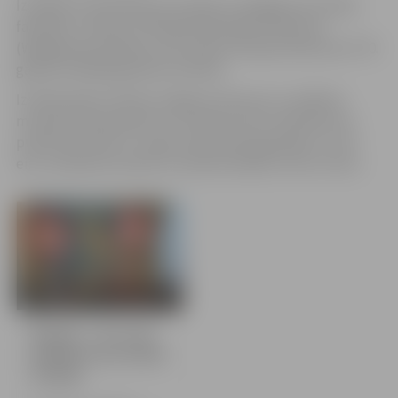
Izstādē arī apskatāms porcelāns no Anglijas porcelāna
fabrikām, tostarp 1759. gadā dibinātās Vedžvuda
(Wedgwood) fabrikas, kas veidots Džosija Vedžvuda 1770.
gadā izstrādātajā jašmas tehnikā.
Izstādi Ģederta Eliasa Jelgavas vēstures un mākslas
muzejā varēs apskatīt no otrdienas līdz svētdienai no
pulksten 10 līdz 17. Ieejas maksa pieaugušajam ir 1,50
eiro, skolēniem 0,50 eiro. Ģimenes biļetes cena ir 6 eiro.
12 bildes
Muzejā – 19. un 20.
gadsimta porcelāna
izstāde