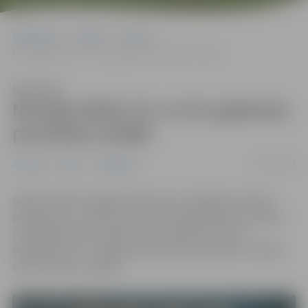
Sākumlapa
Jaunumi
Pilsēta
Muzejā atklās 19. un 20. gadsimta porcelāna izstādi
Klausīties
Muzejā atklās 19. un 20. gadsimta
porcelāna izstādi
21/03/2024
Jaunumi
Pilsēta
Sabiedrība
Ģederta Eliasa Jelgavas vēstures un mākslas muzejā
piektdien, 22. martā, pulksten 16 atklās Agritas Tipānes
privātkolekcijas izstādi “Otas pieskāriens”, kurā
apskatāms 19. – 20. gadsimta Eiropas porcelāns. Izstāde
atvērta līdz 26. maijam.