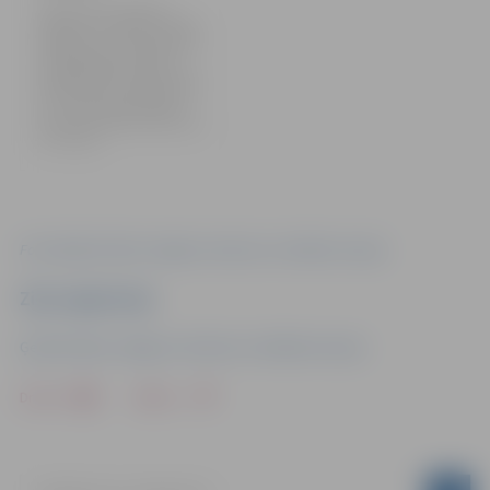
Ģederta Eliasa Jelgavas
vēstures un mākslas muzejā
piektdien, 22. martā, pulksten
16 atklās Agritas Tipānes
privātkolekcijas izstādi “Otas
pieskāriens”, kurā apskatāms
19. – 20. gadsimta Eiropas
porcelāns. Izstāde atvērta līdz
26. maijam.
Foto: Ģederta Eliasa Jelgavas vēstures un mākslas muzejs
Ziņu sagatavoja
Ģederta Eliasa Jelgavas vēstures un mākslas muzejs
Drukāt
Dalīties