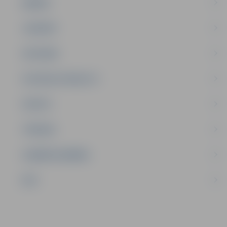
ĢIMENE
JAUNIEŠI
SATIKSME
SOCIĀLAIS ATBALSTS
SPORTS
TŪRISMS
UZŅĒMĒJDARBĪBA
NVO