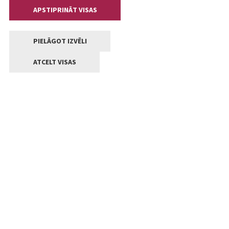
APSTIPRINĀT VISAS
PIELĀGOT IZVĒLI
ATCELT VISAS
Kontakti
Jelgavas valstpilsētas pašvaldība
Lielā iela 11, Jelgava, LV-3001
+371 63005522
pasts@jelgava.lv