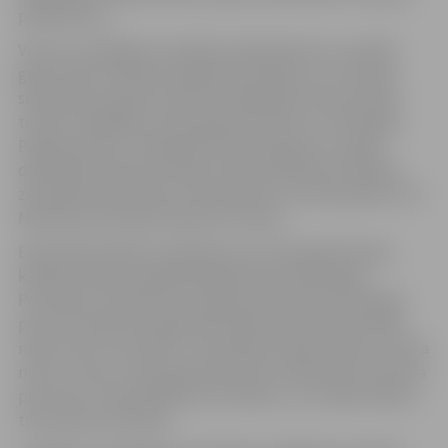
priekšmetus.
Vieni no vecākajiem izstādes priekšmetiem ir ap 1810.
gadu Parīzes darbnīcā izgatavotie šķīvji, kuru dizainā
saskatāmas ampīra iezīmes. Aplūkojami arī porcelāna
trauki ar dažādiem ziedu gleznojumiem no 1710. gadā
Polijas karaļa un Saksijas kūrfirsta Augusta II Stiprā
dibinātās pirmās porcelāna ražotnes Meisenē. Minētie
ziedu gleznojumi kļuva tik populāri, ka tie joprojām rotā
Meisenes porcelāna ražotnes traukus.
Eksponātu klāstā ir priekšmeti no 1763. gadā Prūsijas
karaļa Frīdriha Lielā dibinātās Berlīnes Karaliskās
Porcelāna manufaktūras. Šajā manufaktūrā 1790. gadā
pēc Kurzemes hercoga Pētera Bīrona pasūtījuma sāka
ražot servīzi “Kurland” ar klasiskās formās veidotu trauka
malu un lauku ziedu gleznojumiem. Minētā servīze kļuva
par vienu no manufaktūras zīmoliem, un ar šādu dekoru
tiek ražota vēl šobrīd.