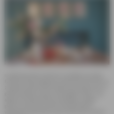
Izstādē eksponētie priekšmeti no dažādām porcelāna
fabrikām Eiropā atspoguļo porcelāna dizaina attīstību no
19. gadsimta sākuma līdz 20. gadsimta pirmajai pusei. 19.
gadsimtā sākās porcelāna uzvaras gājiens Eiropā – tika
apgūta porcelāna ražošanas tehnoloģija un dažādu
glazūru izmantošana, kas ļāva ražot gan ikdienas
vajadzībām nepieciešamus, gan izsmalcinātus interjera