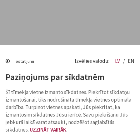
Izvēlies valodu:
LV
EN
Iestatījumi
Paziņojums par sīkdatnēm
Šī tīmekļa vietne izmanto sīkdatnes. Piekrītot sīkdatņu
izmantošanai, tiks nodrošināta tīmekļa vietnes optimāla
darbība. Turpinot vietnes apskati, Jūs piekrītat, ka
izmantosim sīkdatnes Jūsu ierīcē. Savu piekrišanu Jūs
jebkurā laikā varat atsaukt, nodzēšot saglabātās
sīkdatnes.
UZZINĀT VAIRĀK
.