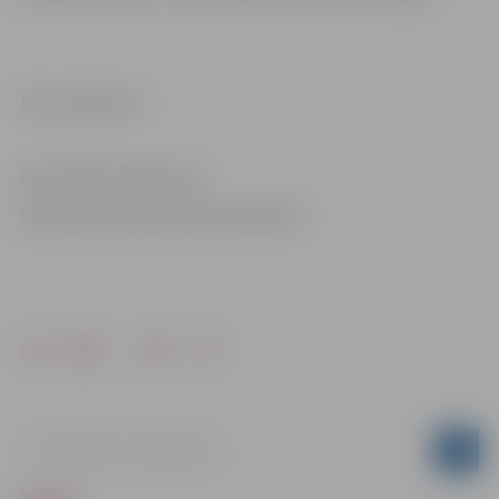
Foto: Jelgava.lv
Informācija sagatavota
Sabiedrisko attiecību departamentā
Drukāt
Dalīties