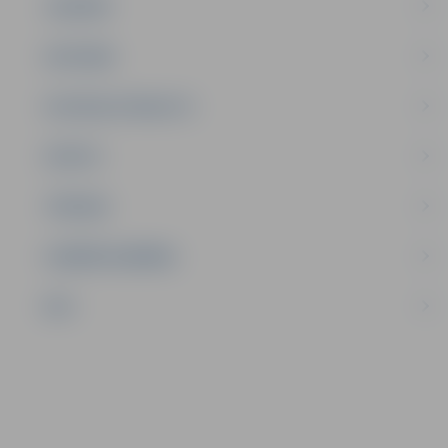
JAUNIEŠI
SATIKSME
SOCIĀLAIS ATBALSTS
SPORTS
TŪRISMS
UZŅĒMĒJDARBĪBA
NVO