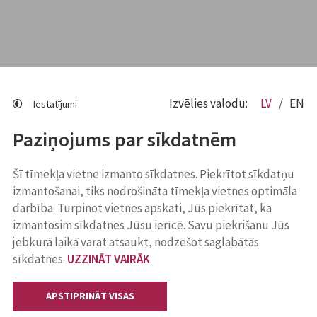
Izvēlies valodu:
LV
EN
Iestatījumi
Paziņojums par sīkdatnēm
Šī tīmekļa vietne izmanto sīkdatnes. Piekrītot sīkdatņu
izmantošanai, tiks nodrošināta tīmekļa vietnes optimāla
darbība. Turpinot vietnes apskati, Jūs piekrītat, ka
izmantosim sīkdatnes Jūsu ierīcē. Savu piekrišanu Jūs
jebkurā laikā varat atsaukt, nodzēšot saglabātās
sīkdatnes.
UZZINĀT VAIRĀK
.
APSTIPRINĀT VISAS