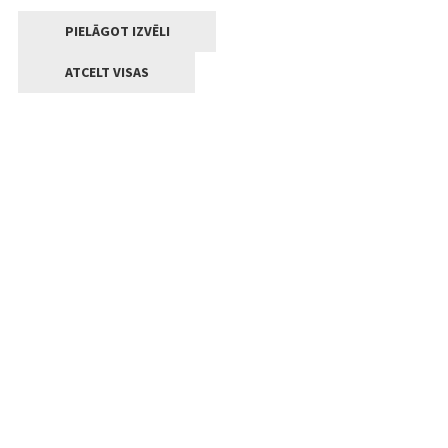
PIELĀGOT IZVĒLI
ATCELT VISAS
Kontakti
Jelgavas valstpilsētas pašvaldība
Lielā iela 11, Jelgava, LV-3001
+371 63005522
pasts@jelgava.lv
Klientu apkalpošana