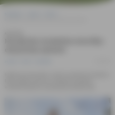
Sākumlapa
Jaunumi
Pilsēta
Muzejā būs ierobežota atsevišķu ekspozīciju apskate
Klausīties
Muzejā būs ierobežota atsevišķu
ekspozīciju apskate
31/03/2023
Jaunumi
Pilsēta
Sabiedrība
Pasākuma norises laikā, 1. aprīlī, no pulksten 14, Ģederta
Eliasa Jelgavas vēstures un mākslas muzejā būs
ierobežota apskate muzeja Reprezentācijas zālei.