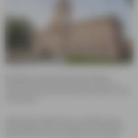
Pastāvīgās muzeja ekspozīcijas, kā arī Jelgavas
Mākslinieku biedrības izstāde “Dažādi, bet kopā” un
izstāde “Vēsturiskais muižu mantojums Dobeles novadā”
būs pieejamas.
Ģederta Eliasa Jelgavas Vēstures un mākslas muzejs
apmeklētājiem atvērts no otrdienas līdz svētdienai no
pulksten 10 līdz 17, bet pirmdienās muzejs ir slēgts.