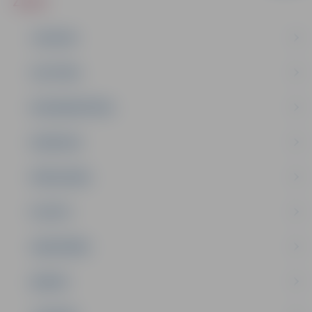
ZIŅAS
JAUNUMI
IZGLĪTĪBA
NODARBINĀTĪBA
PASĀKUMI
PAŠVALDĪBA
PILSĒTA
SABIEDRĪBA
ĢIMENE