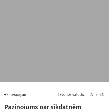
Izvēlies valodu:
LV
EN
Iestatījumi
Paziņojums par sīkdatnēm