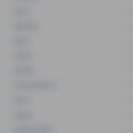
PILSĒTA
SABIEDRĪBA
ĢIMENE
JAUNIEŠI
SATIKSME
SOCIĀLAIS ATBALSTS
SPORTS
TŪRISMS
UZŅĒMĒJDARBĪBA