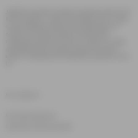
Jāpiebilst, ka šodien, 30. aprīlī, muzejs būs atvērts no 10
līdz 16, svētdien, 1. maijā, tas būs slēgts, bet no 2. maija
muzejs strādās pēc vasaras sezonas darba laika. Tas
nozīmē, ka muzejs būs atvērs no otrdienas līdz
svētdienai no pulksten 11 līdz 18. Un, sākot no 5. maija,
apmeklētāji varēs arī uzkāpt muzeja tornī, kas būs
atvērts no trešdienas līdz svētdienai no pulksten 11 līdz
18.
Foto: Jelgava.lv
Informācija sagatavota
Sabiedrisko attiecību pārvaldē