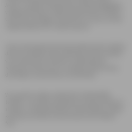
Avīzes”,” izstādes anotācijā raksta biedrības ilggadējais
vadītājs Māris Brancis. Tāpēc biedrības biedru izstāde ir
veltīta šim nozīmīgajam notikumam ar uzsvaru, ka tieši
Jelgavā kārtējo reizi ir uzsākts kas jauns.
Tieši vai pastarpināti šī brīža aktualitātes pārtop mākslas
darbos un parādās vairāku mākslinieku darbos, parādot
savu attieksmi pret notiekošo. Izstādes gleznās
redzamas arī līdzsvarotas un mierīgas Latvijas ainavas,
daudzfigūru kompozīcijas un klusās dabas.
Visu paaudžu Jelgavas mākslinieki strādā dažādās
tehnikās – tās ir eļļas, akrila gleznas, akvareļi, pasteļi, arī
zīmējumi. Izstādē apskatāma arī tekstilmāksla, vitrāžas,
keramika, porcelāna un šamota darbi, kā arī mākslas
foto.