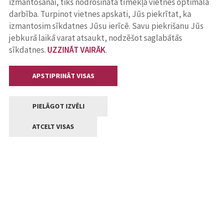
izmantošanai, tiks nodrošināta tīmekļa vietnes optimāla
darbība. Turpinot vietnes apskati, Jūs piekrītat, ka
izmantosim sīkdatnes Jūsu ierīcē. Savu piekrišanu Jūs
jebkurā laikā varat atsaukt, nodzēšot saglabātās
sīkdatnes.
UZZINĀT VAIRĀK
.
APSTIPRINĀT VISAS
PIELĀGOT IZVĒLI
ATCELT VISAS
Kontakti