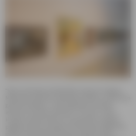
“Mēs visi dzīvojam noteiktā laikā, tostarp arī Jelgavas
Mākslinieku biedrības mākslinieki. Pašlaik to nosaka divas
galvenās vadlīnijas – Covid pandēmija un Krievijas
iebrukums Ukrainā 24. februārī. Ir arī trešā – krietni
klusāka, varbūt pat dažs to nav pamanījis, ka šogad ir
pagājuši tieši divi simti gadu no brīža, kopš Jelgavā tika
izdots pirmais laikraksts latviešu valodā “Latviešu