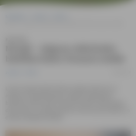
Sākumlapa
Jaunumi
Pilsēta
Muzejā – Jelgavas mākslinieku biedrības biedru Pavasara izstāde
Klausīties
Muzejā – Jelgavas mākslinieku
biedrības biedru Pavasara izstāde
29/04/2022
Jaunumi
Pilsēta
Līdz 29. maijam Ģederta Eliasa Jelgavas Vēstures un
mākslas muzejā apskatāma Jelgavas mākslinieku
biedrības biedru darbu Pavasara izstāde “Vārdi darbos,
darbi vārdos”. Izstāde piesaista ar tēmu daudzveidību un
darbiem dažādās tehnikās.