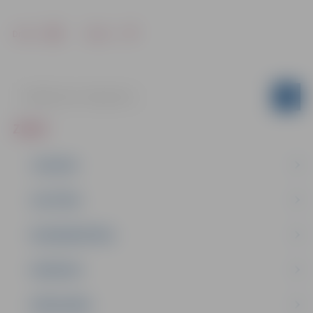
Drukāt
Dalīties
ZIŅAS
JAUNUMI
IZGLĪTĪBA
NODARBINĀTĪBA
PASĀKUMI
PAŠVALDĪBA