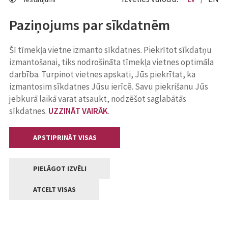
Paziņojums par sīkdatnēm
Šī tīmekļa vietne izmanto sīkdatnes. Piekrītot sīkdatņu
izmantošanai, tiks nodrošināta tīmekļa vietnes optimāla
darbība. Turpinot vietnes apskati, Jūs piekrītat, ka
izmantosim sīkdatnes Jūsu ierīcē. Savu piekrišanu Jūs
jebkurā laikā varat atsaukt, nodzēšot saglabātās
sīkdatnes.
UZZINĀT VAIRĀK
.
APSTIPRINĀT VISAS
PIELĀGOT IZVĒLI
ATCELT VISAS