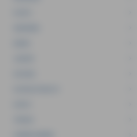
PILSĒTA
SABIEDRĪBA
ĢIMENE
JAUNIEŠI
SATIKSME
SOCIĀLAIS ATBALSTS
SPORTS
TŪRISMS
UZŅĒMĒJDARBĪBA