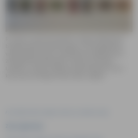
R.Junkers ir pazīstams kā aktīvs Jelgavas Mākslinieku
biedrības biedrs kopš 2012. gada, un viņa ieguldījums
vietējā mākslas dzīvē ir nenoliedzams. Īpaši jāizceļ, ka
2010. gadā tika atklāta Raita Junkera un Kristīnas
Landauas-Junkeres mākslas studija “Mansards”, kas ir
kļuvusi par nozīmīgu kultūras telpu Jelgavā.
Foto: Ģederta Eliasa Jelgavas vēstures un mākslas muzejs
Ziņu sagatavoja