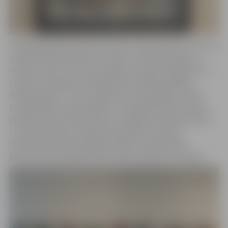
“Izstādes galvenais akcents likts uz glezniecību, kuru var
iedalīt plenēros gleznotos darbos, kompozīcijās par
noteiktu tēmu un masu pasākumu improvizācijās. Foto
stendos atspoguļota mākslinieka darbība dažādās
mākslas jomās – masu pasākumu scenogrāfija, teātra
scenogrāfija, dizaina objekti un mākslas performances,
plenēri, kā arī preses slejas no dažādiem laika posmiem
un vietām. Šajos materiālos skatītājs var iepazīt
mākslinieka daudzveidīgo darbību vairāku gadu
garumā,” saka māksliniece Kristīna Landaua-Junkere.