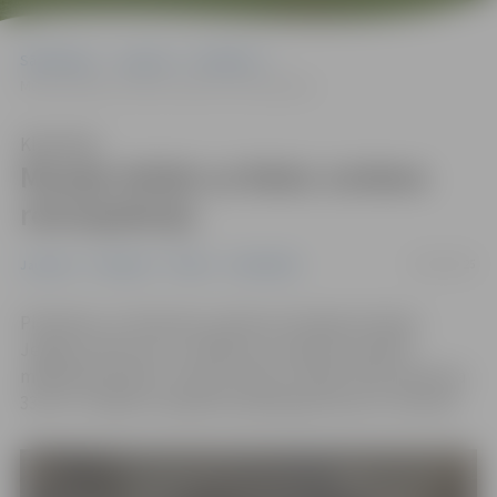
Sākumlapa
Jaunumi
Pasākumi
Muzejs ielūdz uz Raita Junkera retrospekciju
Klausīties
Muzejs ielūdz uz Raita Junkera
retrospekciju
19/02/2025
Jaunumi
Pasākumi
Pilsēta
Sabiedrība
Piektdien, 21. februārī, pulksten 16 Ģederta Eliasa
Jelgavas vēstures un mākslas muzejā tiks atklāta
mākslinieka Raita Junkera darbu izstāde “Retrospekcija
33+33”. Izstāde muzejā būs aplūkojama līdz 23. martam.