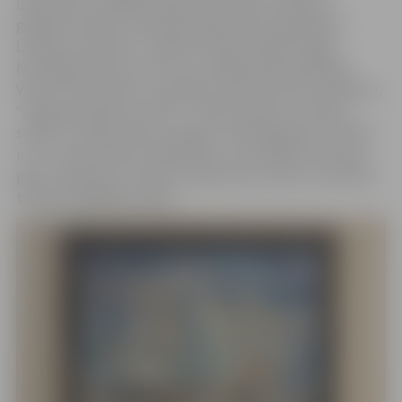
izpausmēs. Izstādē skatāmi darbi eļļas, pasteļa un
grafikas tehnikā. Eksponētas gleznas no plenēriem
Latvijā un ārzemēs – Vācijā, Francijā, Itālijā, Dānijā,
Norvēģijā, Šveicē, ASV, kuros mākslinieks piedalījies.
Viens no akcentiem ir pasākumu glezniecība, piemēram,
“Jelgavas pilsētas svētki”, “Piena, maizes un medus
svētki”, “Dzejas dienas Jelgavā”, “Baltā galdauta svētki”
un citi. Šajos darbos mākslinieks tver pasākuma norises
gaitu, apkopojot darbos kompozīciju, krāsu un kolorītu
tā brīža spilgtajās izjūtās.