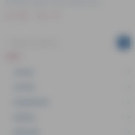
Ģederta Eliasa Jelgavas vēstures un mākslas muzejs
Drukāt
Dalīties
ZIŅAS
JAUNUMI
IZGLĪTĪBA
NODARBINĀTĪBA
PASĀKUMI
PAŠVALDĪBA