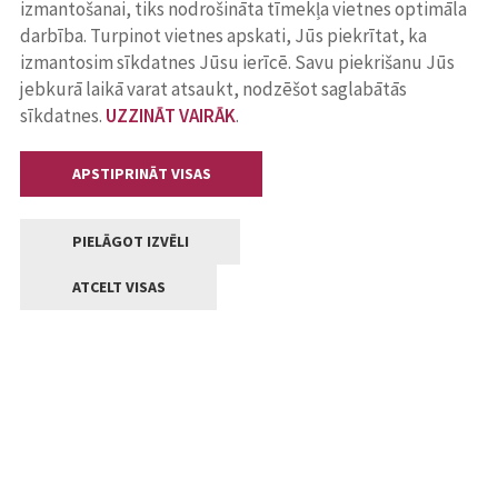
izmantošanai, tiks nodrošināta tīmekļa vietnes optimāla
darbība. Turpinot vietnes apskati, Jūs piekrītat, ka
izmantosim sīkdatnes Jūsu ierīcē. Savu piekrišanu Jūs
jebkurā laikā varat atsaukt, nodzēšot saglabātās
sīkdatnes.
UZZINĀT VAIRĀK
.
APSTIPRINĀT VISAS
PIELĀGOT IZVĒLI
ATCELT VISAS