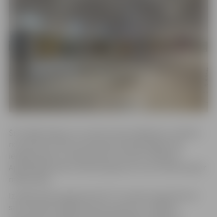
Šī izstāde īpaša ar to, ka tās norises laikā katru otrdienu
no pulksten 10 līdz 12 ikvienam apmeklētājam būs
iespēja tikties ar mākslinieku R.Junkeru klātienē.
Apmeklētāji varēs uzdot jautājumus un arī zīmēt kopā ar
mākslinieku.
Izstādē “Retrospekcija 33+33’’ R.Junkers iepazīstina ar
savu darbību dažādos dzīves posmos un mākslas