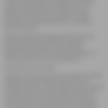
tehniku, kurā tiek izmantotas dabīgā zīda un vilnas
šķiedras. Šodien māksliniece turpina kopt sienas
gobelēnu tradīciju, kas nav zaudējusi savu augsto
novērtējumu ne mākslas kolekcionāru, ne interjera
dizaineru aprindās.
Pasākuma laikā Lorīne Malangro stāstīs par Francijas
pieredzi tekstilmākslā un gobelēnu tradīcijām.
Apmeklētājiem būs iespēja uzzināt vairāk par
mākslinieces radošo ceļu, izmantotajām tehnikām un
iedvesmas avotiem, kā arī uzdot jautājumus.
Ieeja pasākumā ir bez maksas.
Jāpiebilst, ka līdz 1. aprīlim ikviens muzejā var apmeklēt
mākslinieces izstādi “Dvēseles kustībā“, kas ir kā
aicinājums pieskarties, redzēt, palēnināt tempu. Matērija
un kustība, intuīcija un transcendence saplūst klusā
spēkā. Atcerēties, ka matērijas dvēsele nav tajā, ko tā
saka, bet tajā, kā tā elpo. Tā lūdz mums nevis skatīties