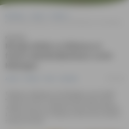
Sākumlapa
Jaunumi
Pasākumi
Muzejs ielūdz uz tikšanos ar franču tekstilmākslinieci Lorīni Malangro
Klausīties
Muzejs ielūdz uz tikšanos ar
franču tekstilmākslinieci Lorīni
Malangro
05/03/2026
Jaunumi
Pasākumi
Pilsēta
Sabiedrība
Tikšanās ar mākslinieci Lorīni Malangro, kuras izstāde
“Dvēseles kustībā” šobrīd apskatāma Ģederta Eliasa
Jelgavas vēstures un mākslas muzejā, notiks piektdien,
13. martā, pulksten 15. Pasākums notiks franču valodā ar
tulkojumu latviski.