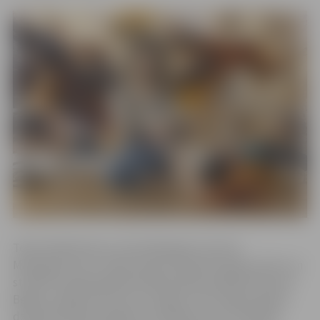
Tekstilmāksliniece Lorīne Malangro (Laurine
Malengreau) jau vairāk nekā četrpadsmit gadus dzīvo un
strādā Francijas gobelēnmākslas galvaspilsētā Obisonā.
Beigusi mākslas vēstures studijas, viņa vairākus gadus
dzīvoja Madridē, apgūstot tā dēvēto
nuno
filcēšanas