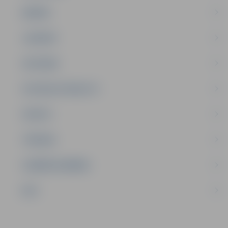
ĢIMENE
JAUNIEŠI
SATIKSME
SOCIĀLAIS ATBALSTS
SPORTS
TŪRISMS
UZŅĒMĒJDARBĪBA
NVO