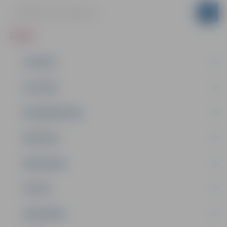
ZIŅAS
JAUNUMI
IZGLĪTĪBA
NODARBINĀTĪBA
PASĀKUMI
PAŠVALDĪBA
PILSĒTA
SABIEDRĪBA