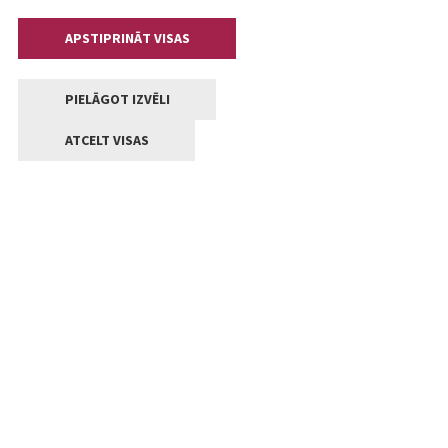
APSTIPRINĀT VISAS
PIELĀGOT IZVĒLI
ATCELT VISAS
Kontakti
Jelgavas valstpilsētas pašvaldība
Lielā iela 11, Jelgava, LV-3001
+371 63005522