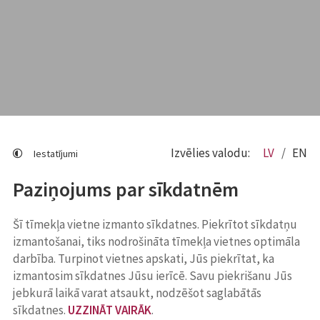
Izvēlies valodu:
LV
EN
Iestatījumi
Paziņojums par sīkdatnēm
Šī tīmekļa vietne izmanto sīkdatnes. Piekrītot sīkdatņu
izmantošanai, tiks nodrošināta tīmekļa vietnes optimāla
darbība. Turpinot vietnes apskati, Jūs piekrītat, ka
izmantosim sīkdatnes Jūsu ierīcē. Savu piekrišanu Jūs
jebkurā laikā varat atsaukt, nodzēšot saglabātās
sīkdatnes.
UZZINĀT VAIRĀK
.