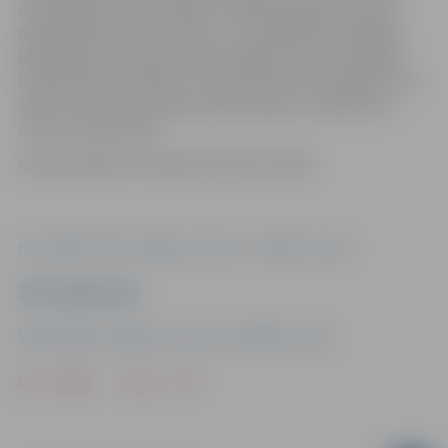
uzmanīgāk, bet just dziļāk. Izstādē eksponētie darbi
nepadodas kopsavilkumam – tie ir jāpiedzīvo, jāpieiet
klāt, jāizjūt. Var sajust laika apstākļus, elpu, vibrācijas.
Daži darbi šķiet ziedošs, citi gruzdoši vai iztvaikojoši. Tos
varētu saukt par iemiesotu abstrakciju, izsakoties ar
cieņu un precizitāti.
Izstādi atbalsta Francijas institūts Latvijā.
Foto: Ģederta Eliasa Jelgavas vēstures un mākslas muzejs
Ziņu sagatavoja
Ģederta Eliasa Jelgavas vēstures un mākslas muzejs
Drukāt
Dalīties