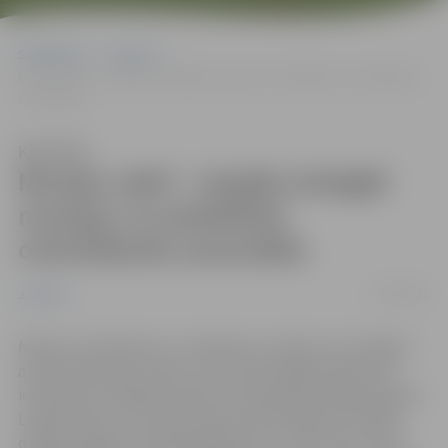
Sākumlapa
Jaunumi
Muzeju naktī – iespēja izstaigāt muzejus un piedalīties orientēšanās
sacensībās
Klausīties
Muzeju naktī – iespēja izstaigāt
muzejus un piedalīties
orientēšanās sacensībās
17/05/2015
Jaunumi
Naktī no sestdienas uz svētdienu Latvijā un arī Jelgavā
atzīmēta Muzeju nakts, kuras tēma šogad pakārtota
ievērojamo dzejnieku Raiņa un Aspazijas jubilejas gadam.
Lai gan ierasti uz Muzeju nakti tiek sarūpēts kas īpašs,
daudzi pasākuma apmeklētāji atzīst, ka Muzeju naktī