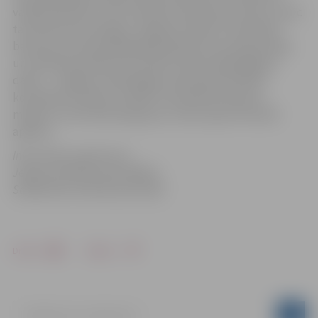
varēja izbaudīt ar roku rakstītas vēstules burvību un pēc
tam vēstuli aizzīmogot. Jelgavas Svētās Trīsvienības
baznīcas tornī apmeklētāji apskatīja torņa ekspozīcijas
un zinātniski pētniecisko darbu konkursā godalgoto
darbu – Jelgavas Tehnoloģiju vidusskolas skolēnu
komandas izveidoto Svētās Trīsvienības baznīcas
maketu, kurā redzama gan jau zudusī, gan vēl esošā
apbūve.
Informācija sagatavota
Jelgavas pilsētas pašvaldības
Sabiedrisko attiecību pārvaldē
Drukāt
Dalīties