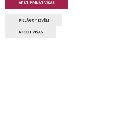
APSTIPRINĀT VISAS
PIELĀGOT IZVĒLI
ATCELT VISAS
Kontakti
Jelgavas valstpilsētas pašvaldība
Lielā iela 11, Jelgava, LV-3001
+371 63005522
pasts@jelgava.lv