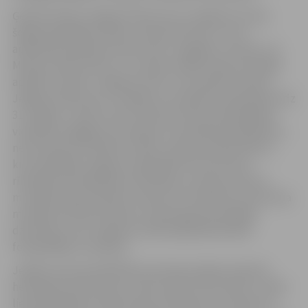
Ģederta Eliasa Jelgavas Vēstures un mākslas muzejs
šogad piedāvāja izstādi „Izbaudi ŠO dzīvi”, kurā
apskatāma padomju laiku veļa un apģērbs. Iemesls, lai
Muzeju naktī aizietu uz muzeju, dažiem bija arī iespēja
aplūkot izstādi „Jelgavas zelts”, kura Ģederta Eliasa
Jelgavas Vēstures un mākslas muzejā būs apskatāma līdz
31. maijam. Tomēr vairums Muzeju nakts apmeklētāju
vienkārši staigāja pa muzejiem un baudīja piedāvājumu,
nevis devās ar konkrētu mērķi. Izņēmums gan bija tie,
kuri piedalījās Jelgavas reģionālā tūrisma centra
rīkotajās orientēšanās sacensībās, jo viņiem katrā no
muzejiem bija konkrēts uzdevums. Piemēram, Dzelzceļa
muzejā orientieristi Raita Junkera gleznā meklēja
dzīvniekus, bet Jelgavas Zinātniskajā bibliotēkā
fotografējās ar Aspaziju.
Jelgavas pilī apmeklētāji izmantoja iespēju apskatīt
hercoga pavarda telpu, rektora sēžu zāli, pils aku. Tāpat
liels pieprasījums bija vēstuļu klubiņam, kurā ikviens