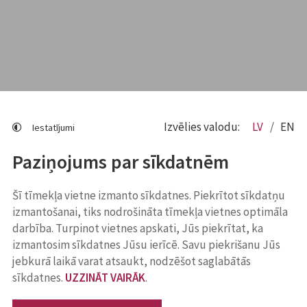
Izvēlies valodu:
LV
EN
Iestatījumi
Paziņojums par sīkdatnēm
Šī tīmekļa vietne izmanto sīkdatnes. Piekrītot sīkdatņu
izmantošanai, tiks nodrošināta tīmekļa vietnes optimāla
darbība. Turpinot vietnes apskati, Jūs piekrītat, ka
izmantosim sīkdatnes Jūsu ierīcē. Savu piekrišanu Jūs
jebkurā laikā varat atsaukt, nodzēšot saglabātās
sīkdatnes.
UZZINĀT VAIRĀK
.