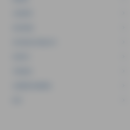
JAUNIEŠI
SATIKSME
SOCIĀLAIS ATBALSTS
SPORTS
TŪRISMS
UZŅĒMĒJDARBĪBA
NVO