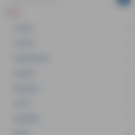
ZIŅAS
JAUNUMI
IZGLĪTĪBA
NODARBINĀTĪBA
PASĀKUMI
PAŠVALDĪBA
PILSĒTA
SABIEDRĪBA
ĢIMENE