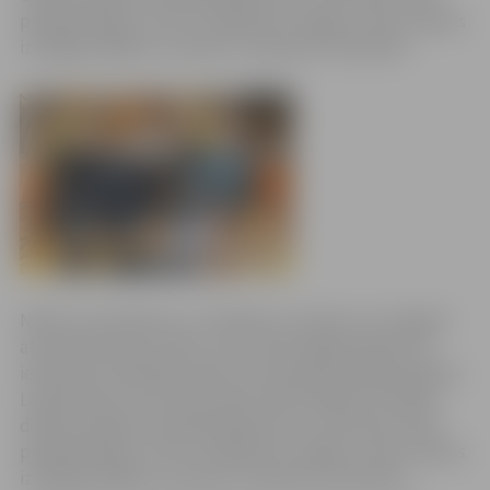
piedalās tāpēc, ka tā ir iespēja bez steigas un bez maksas
izstaigāt dažādus muzejus un apskatīt neredzēto.
Naktī no sestdienas uz svētdienu Latvijā un arī Jelgavā
atzīmēta Muzeju nakts, kuras tēma šogad pakārtota
ievērojamo dzejnieku Raiņa un Aspazijas jubilejas gadam.
Lai gan ierasti uz Muzeju nakti tiek sarūpēts kas īpašs,
daudzi pasākuma apmeklētāji atzīst, ka Muzeju naktī
piedalās tāpēc, ka tā ir iespēja bez steigas un bez maksas
izstaigāt dažādus muzejus un apskatīt neredzēto.