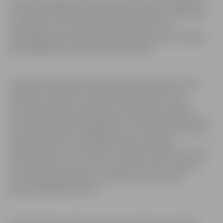
Jau vairākus gadus Eiropas ceļu policijas tīkls ROADPOL
tieši pavasarī pievērš pastiprinātu satiksmes dalībnieku
uzmanību tam, ka atļautā braukšanas ātruma
pārsniegšana rada bīstamību gan pašam autovadītājam,
gan apkārtējiem satiksmes dalībniekiem.
Lai gan policija ikdienā kontrolē, lai tiktu ievēroti ceļu
satiksmes noteikumi, “Atļautā braukšanas ātruma
kontroles nedēļas” laikā Valsts policija visā Latvijas
teritorijā pastiprināti rūpēsies par satiksmes drošību un
uzraudzīs satiksmes dalībniekus, lai tie ievērotu atļauto
braukšanas ātrumu. ROADPOL akcijas “Atļautā
braukšanas ātruma kontroles nedēļas” laikā vienā dienā
tiks organizēts 24 stundu ātruma kontroles maratons,
kurš Latvijā norisināsies ceturtdien, 24. martā, no
pulksten 00.00 līdz 23.59.