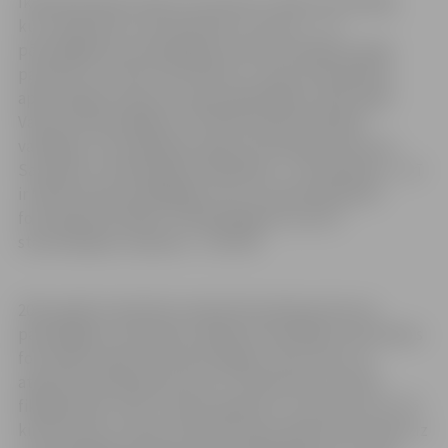
Ikdienā policija novēro, ka aizvien ir tādi autovadītāji,
kuri neapzinās, cik ļoti bīstams ir ātrums – tā
pārsniegšana autovadītājam samazina iespēju laicīgi
pamanīt un novērst bīstamību uz ceļa, bet palielina
apdraudējumu gan sevi, gan apkārtējiem. 2021. gadā
Valsts policija pieķērusi 72 164 transportlīdzekļu
vadītājus, kuri pārkāpuši atļauto braukšanas ātrumu.
Savukārt ar tehniskajiem līdzekļiem – fotoradariem – arī
ir fiksēti daudzi pārkāpēji. Proti, ar pārvietojamiem
fotoradariem fiksēti 72 160 pārkāpumi, bet ar
stacionārajiem radariem – 242 796.
2021. gadā ar īpaši lielu atļautā braukšanas ātruma
pārsniegšanu izcēlušies vairāki autovadītāji. Stacionārais
fotoradars apdzīvotā vietā, Rīgā uz Salu tilta, kur
atļautais braukšanas ātrums ir 70 kilometri stundā,
fiksējis kādu “Audi” markas spēkratu, kurš brauca ar 175
kilometriem stundā. Savukārt ārpus apdzīvotas vietas uz