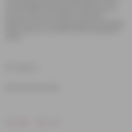
autoceļa Rīga-Ventspils atļauto 90 kilometru stundā
vietā kāds “BMW” markas spēkrata vadītājs brauca ar
ātrumu 212 kilometri stundā. Šie ir tikai daži no
gadījumiem, kad autovadītāji pārgalvīgi un bezatbildīgi
riskē ar savām un citu dzīvībām, nemaz nedomājot par
drošību.
Foto: Jelgava.lv
Informācija: Valsts policija
Drukāt
Dalīties