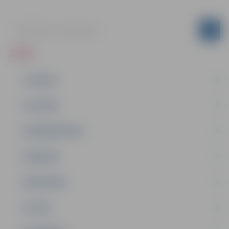
ZIŅAS
JAUNUMI
IZGLĪTĪBA
NODARBINĀTĪBA
PASĀKUMI
PAŠVALDĪBA
PILSĒTA