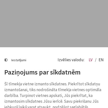
Izvēlies valodu:
LV
EN
Iestatījumi
Paziņojums par sīkdatnēm
Šī tīmekļa vietne izmanto sīkdatnes. Piekrītot sīkdatņu
izmantošanai, tiks nodrošināta tīmekļa vietnes optimāla
darbība. Turpinot vietnes apskati, Jūs piekrītat, ka
izmantosim sīkdatnes Jūsu ierīcē. Savu piekrišanu Jūs
jebkurā laikā varat atsaukt, nodzēšot saglabātās