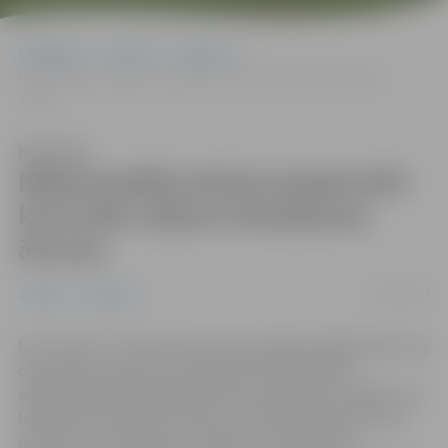
Sākumlapa
Jaunumi
Satiksme
Nākamnedēļ policija pastiprināti kontrolēs atļauto braukšanas
ātrumu
Klausīties
Nākamnedēļ policija pastiprināti
kontrolēs atļauto braukšanas
ātrumu
19/03/2022
Jaunumi
Satiksme
No 21. līdz 27. martam Eiropas Savienības dalībvalstīs tiks
organizēta Eiropas ceļu policijas tīkla ROADPOL
akcija
“
Atļautā braukšanas ātruma kontroles nedēļa
“
. Tās
laikā Valsts policija visā valsts teritorijā papildu aktīvai
ikdienas ceļu satiksmes noteikumu ievērošanas