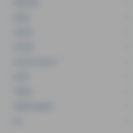
SABIEDRĪBA
ĢIMENE
JAUNIEŠI
SATIKSME
SOCIĀLAIS ATBALSTS
SPORTS
TŪRISMS
UZŅĒMĒJDARBĪBA
NVO