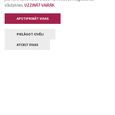
sīkdatnes.
UZZINĀT VAIRĀK
.
APSTIPRINĀT VISAS
PIELĀGOT IZVĒLI
ATCELT VISAS
Kontakti
Jelgavas valstpilsētas pašvaldība
Lielā iela 11, Jelgava, LV-3001