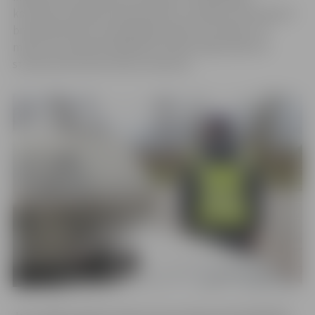
kontrolei, pievērsīs pastiprinātu uzmanību tieši atļautā
braukšanas ātruma ievērošanai. Bet ceturtdien, 24.
martā, no pulksten 00.00 līdz 23.59 Latvijā notiks 24
stundu ātruma kontroles maratons.